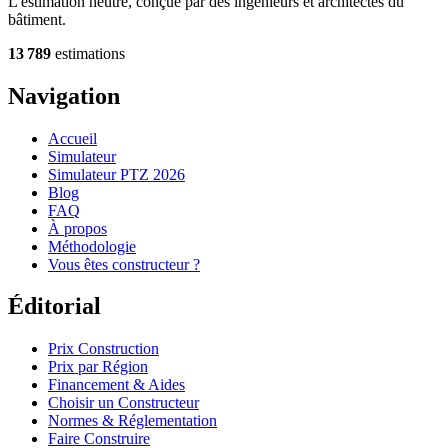
L'estimation neutre, conçue par des ingénieurs et architectes du
bâtiment.
13 789
estimations
Navigation
Accueil
Simulateur
Simulateur PTZ 2026
Blog
FAQ
À propos
Méthodologie
Vous êtes constructeur ?
Éditorial
Prix Construction
Prix par Région
Financement & Aides
Choisir un Constructeur
Normes & Réglementation
Faire Construire