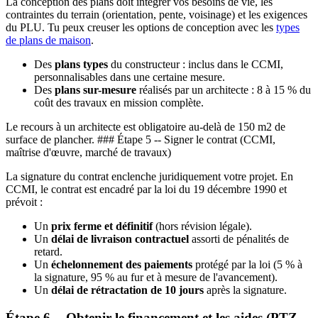
La conception des plans doit intégrer vos besoins de vie, les
contraintes du terrain (orientation, pente, voisinage) et les exigences
du PLU. Tu peux creuser les options de conception avec les
types
de plans de maison
.
Des
plans types
du constructeur : inclus dans le CCMI,
personnalisables dans une certaine mesure.
Des
plans sur-mesure
réalisés par un architecte : 8 à 15 % du
coût des travaux en mission complète.
Le recours à un architecte est obligatoire au-delà de 150 m2 de
surface de plancher. ### Étape 5 -- Signer le contrat (CCMI,
maîtrise d'œuvre, marché de travaux)
La signature du contrat enclenche juridiquement votre projet. En
CCMI, le contrat est encadré par la loi du 19 décembre 1990 et
prévoit :
Un
prix ferme et définitif
(hors révision légale).
Un
délai de livraison contractuel
assorti de pénalités de
retard.
Un
échelonnement des paiements
protégé par la loi (5 % à
la signature, 95 % au fur et à mesure de l'avancement).
Un
délai de rétractation de 10 jours
après la signature.
Étape 6 -- Obtenir le financement et les aides (PTZ