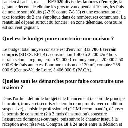
l'ancien à l'achat, mais la
RE2020 divise les factures d'énergie
, la
garantie décennale élimine les gros travaux pendant 10 ans, les frais
de notaire sont réduits (2-3 % contre 7-8 %) et une exonération de
taxe foncière de 2 ans s'applique dans de nombreuses communes. La
rentabilité dépend surtout du foncier : en zone détendue, construire
est souvent gagnant.
Quel est le budget pour construire une maison ?
Le budget total moyen constaté est d'environ
313 700 € terrain
compris
(SDES, EPTB) : construction 1 400 à 2 200 €/m² hors
terrain selon la région, terrain 95 000 € en moyenne, et 20 000 à 50
000 € de frais annexes. Pour une maison de 120 m², comptez 258
000 € (Centre-Val de Loire) à 406 000 € (PACA).
Quelles sont les démarches pour faire construire une
maison ?
Dans l'ordre : définir le budget et le financement (accord de principe
bancaire), trouver et sécuriser le terrain (compromis avec condition
suspensive), choisir le professionnel (CCMI recommandé), déposer
le permis de construire (2 à 3 mois d'instruction), souscrire
l'assurance dommages-ouvrage, puis suivre le chantier jusqu'à la
réception avec réserves. Comptez
18 à 24 mois
entre la décision et