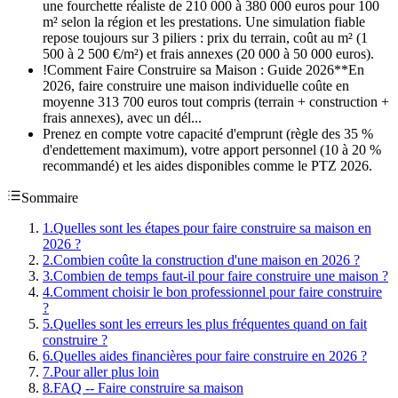
une fourchette réaliste de 210 000 à 380 000 euros pour 100
m² selon la région et les prestations. Une simulation fiable
repose toujours sur 3 piliers : prix du terrain, coût au m² (1
500 à 2 500 €/m²) et frais annexes (20 000 à 50 000 euros).
!Comment Faire Construire sa Maison : Guide 2026**En
2026, faire construire une maison individuelle coûte en
moyenne 313 700 euros tout compris (terrain + construction +
frais annexes), avec un dél...
Prenez en compte votre capacité d'emprunt (règle des 35 %
d'endettement maximum), votre apport personnel (10 à 20 %
recommandé) et les aides disponibles comme le PTZ 2026.
Sommaire
1
.
Quelles sont les étapes pour faire construire sa maison en
2026 ?
2
.
Combien coûte la construction d'une maison en 2026 ?
3
.
Combien de temps faut-il pour faire construire une maison ?
4
.
Comment choisir le bon professionnel pour faire construire
?
5
.
Quelles sont les erreurs les plus fréquentes quand on fait
construire ?
6
.
Quelles aides financières pour faire construire en 2026 ?
7
.
Pour aller plus loin
8
.
FAQ -- Faire construire sa maison