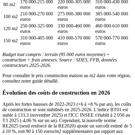
170 000-215 000
220 000-305 000
310 000-430 000
80 m2
euros
euros
euros
210 000-270 000
275 000-380 000
385 000-540 000
100 m2
euros
euros
euros
250 000-325 000
330 000-460 000
460 000-610 000
120 m2
euros
euros
euros
310 000-405 000
410 000-570 000
570 000-770 000
150 m2
euros
euros
euros
Budget tout compris : terrain (95 000 euros moyenne) +
construction + frais annexes. Source : SDES, FFB, données
constructeurs 2025-2026.
Pour connaître le prix construction maison au m2 dans votre région,
consultez notre guide détaillé.
Évolution des coûts de construction en 2026
Après les fortes hausses de 2022-2023 (+6 à +8 % par an), les coûts
de construction se sont stabilisés en 2025-2026. L'indice BT01 est
stable à 133,3 (novembre 2025) et l'ICC INSEE s'établit à 2 056 au
T3 2025 (-4,06 % sur un an). Cependant, la nouvelle norme
RE2025 (seuil renforcé de la RE2020) ajoute un surcoût estimé de 5
à 10 %, soit 90 à 150 euros/m2 supplémentaires par rapport aux