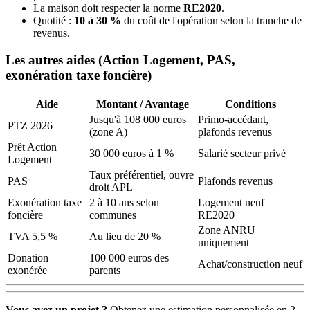
La maison doit respecter la norme
RE2020
.
Quotité :
10 à 30 %
du coût de l'opération selon la tranche de
revenus.
Les autres aides (Action Logement, PAS,
exonération taxe foncière)
Aide
Montant / Avantage
Conditions
Jusqu'à 108 000 euros
Primo-accédant,
PTZ 2026
(zone A)
plafonds revenus
Prêt Action
30 000 euros à 1 %
Salarié secteur privé
Logement
Taux préférentiel, ouvre
PAS
Plafonds revenus
droit APL
Exonération taxe
2 à 10 ans selon
Logement neuf
foncière
communes
RE2020
Zone ANRU
TVA 5,5 %
Au lieu de 20 %
uniquement
Donation
100 000 euros des
Achat/construction neuf
exonérée
parents
Vous avez un projet ?
Obtenez une estimation personnalisée en 2