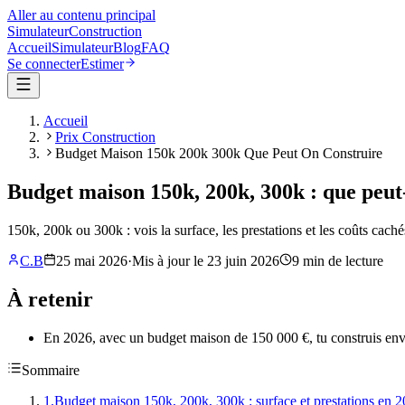
Aller au contenu principal
Simulateur
Construction
Accueil
Simulateur
Blog
FAQ
Se connecter
Estimer
Accueil
Prix Construction
Budget Maison 150k 200k 300k Que Peut On Construire
Budget maison 150k, 200k, 300k : que peut
150k, 200k ou 300k : vois la surface, les prestations et les coûts cac
C.B
25 mai 2026
·
Mis à jour le
23 juin 2026
9
min de lecture
À retenir
En 2026, avec un budget maison de 150 000 €, tu construis envi
Sommaire
1
.
Budget maison 150k, 200k, 300k : surface et prestations en 