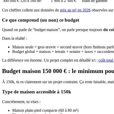
300 000 €
120 à 160 m²
1 900 à 2 500 €
Haut de gamme
Ces chiffres collent aux données du
prix au m² en 2026
observées sur 
Ce que comprend (ou non) ce budget
Quand on parle de “budget maison”, on parle presque toujours
du coû
Dans la réalité :
Maison seule = gros œuvre + second œuvre (hors finitions parfo
Budget global = maison + terrain + notaire + taxes + raccordem
La différence est énorme. Un projet complet est détaillé ici :
coût total
Budget maison 150 000 € : le minimum pou
À 150k, tu es clairement sur un projet contraint. Ça reste faisable, m
Type de maison accessible à 150k
Concrètement, tu vises :
Maison plain-pied compacte (60 à 80 m²)