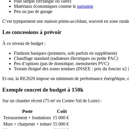
Plan simple (rectangle ou carré)
Matériaux économiques comme le
parpaing
Peu ou pas de garage
C’est typiquement une maison primo-accédant, souvent en zone rurale
Les concessions à prévoir
À ce niveau de budget :
Finitions basiques (peintures, sols parfois en supplément)
Chauffage standard (radiateurs électriques ou petite PAC)
Peu d’options (pas de domotique, menuiseries PVC)
Terrain éloigné des zones tendues (INSEE : prix du foncier x2 à 
Et oui, la RE2020 impose un minimum de performance énergétique, d
Exemple concret de budget à 150k
Sur un chantier récent (75 m² en Centre-Val de Loire) :
Poste
Coût
Terrassement + fondations
15 000 €
Murs + charpente + toiture
55 000 €