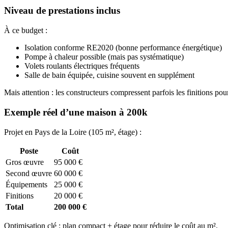
Niveau de prestations inclus
À ce budget :
Isolation conforme RE2020 (bonne performance énergétique)
Pompe à chaleur possible (mais pas systématique)
Volets roulants électriques fréquents
Salle de bain équipée, cuisine souvent en supplément
Mais attention : les constructeurs compressent parfois les finitions pour 
Exemple réel d’une maison à 200k
Projet en Pays de la Loire (105 m², étage) :
Poste
Coût
Gros œuvre
95 000 €
Second œuvre
60 000 €
Équipements
25 000 €
Finitions
20 000 €
Total
200 000 €
Optimisation clé : plan compact + étage pour réduire le coût au m².