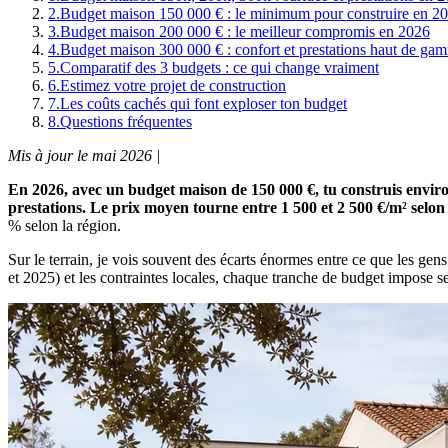
2
.
Budget maison 150 000 € : le minimum pour construire en 2
3
.
Budget maison 200 000 € : le meilleur compromis en 2026
4
.
Budget maison 300 000 € : confort et prestations haut de ga
5
.
Comparatif des 3 budgets : ce qui change vraiment
6
.
Estimez votre projet de construction
7
.
Les coûts cachés qui font exploser ton budget
8
.
Questions fréquentes
Mis à jour le mai 2026 |
En 2026, avec un budget maison de 150 000 €, tu construis environ
prestations. Le prix moyen tourne entre 1 500 et 2 500 €/m² selon
% selon la région.
Sur le terrain, je vois souvent des écarts énormes entre ce que les 
et 2025) et les contraintes locales, chaque tranche de budget impose s