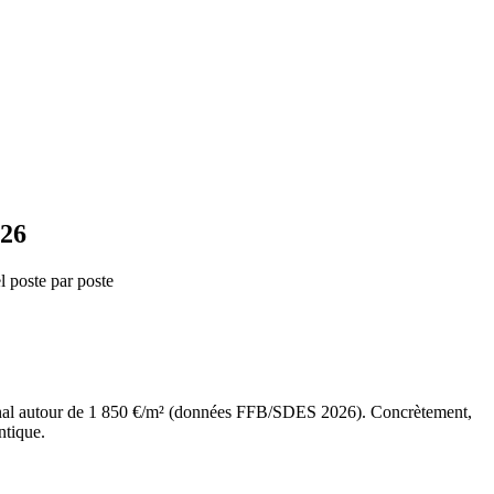
026
l poste par poste
ational autour de 1 850 €/m² (données FFB/SDES 2026). Concrètement,
ntique.