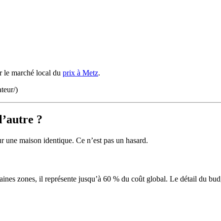
r le marché local du
prix à Metz
.
ateur/)
l’autre ?
ur une maison identique. Ce n’est pas un hasard.
ines zones, il représente jusqu’à 60 % du coût global. Le détail du budg