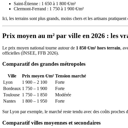
Saint-Étienne : 1 650 à 1 800 €/m²
Clermont-Ferrand : 1 750 à 1 900 €/m²
Ici, les terrains sont plus grands, moins chers et les artisans pratiquent
Prix moyen au m² par ville en 2026 : les vra
Le prix moyen national tourne autour de
1 850 €/m² hors terrain
, av
officielles (INSEE, FFB 2026).
Comparatif des grandes métropoles
Ville
Prix moyen €/m²
Tension marché
Lyon
1 900 – 2 100
Forte
Bordeaux
1 750 – 1 900
Forte
Toulouse
1 750 – 1 850
Modérée
Nantes
1 800 – 1 950
Forte
Sur Lyon par exemple, le marché reste tendu avec des coûts proches 
Comparatif villes moyennes et secondaires