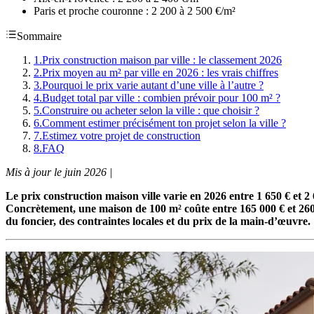
Paris et proche couronne : 2 200 à 2 500 €/m²
Sommaire
1
.
Prix construction maison par ville : le classement 2026
2
.
Prix moyen au m² par ville en 2026 : les vrais chiffres
3
.
Pourquoi le prix varie autant d’une ville à l’autre ?
4
.
Budget total par ville : combien prévoir pour 100 m² ?
5
.
Construire ou acheter selon la ville : que choisir ?
6
.
Comment estimer précisément ton projet selon la ville ?
7
.
Estimez votre projet de construction
8
.
FAQ
Mis à jour le juin 2026 |
Le prix construction maison ville varie en 2026 entre 1 650 € et 
Concrètement, une maison de 100 m² coûte entre 165 000 € et 260 0
du foncier, des contraintes locales et du prix de la main-d’œuvre.