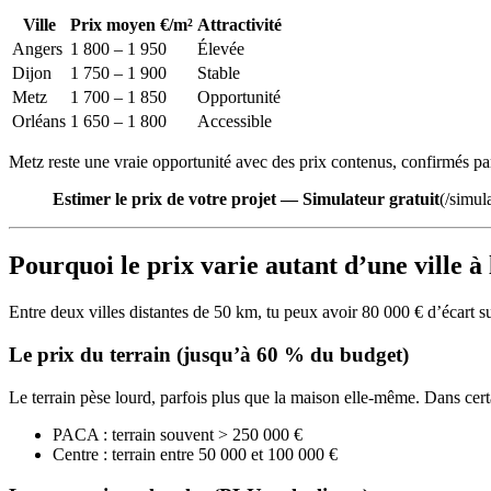
Ville
Prix moyen €/m²
Attractivité
Angers
1 800 – 1 950
Élevée
Dijon
1 750 – 1 900
Stable
Metz
1 700 – 1 850
Opportunité
Orléans
1 650 – 1 800
Accessible
Metz reste une vraie opportunité avec des prix contenus, confirmés pa
Estimer le prix de votre projet — Simulateur gratuit
(/simul
Pourquoi le prix varie autant d’une ville à 
Entre deux villes distantes de 50 km, tu peux avoir 80 000 € d’écart s
Le prix du terrain (jusqu’à 60 % du budget)
Le terrain pèse lourd, parfois plus que la maison elle-même. Dans certa
PACA : terrain souvent > 250 000 €
Centre : terrain entre 50 000 et 100 000 €