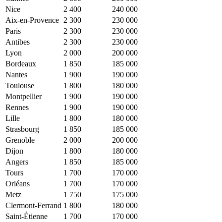
Nice
2 400
240 000
Aix-en-Provence
2 300
230 000
Paris
2 300
230 000
Antibes
2 300
230 000
Lyon
2 000
200 000
Bordeaux
1 850
185 000
Nantes
1 900
190 000
Toulouse
1 800
180 000
Montpellier
1 900
190 000
Rennes
1 900
190 000
Lille
1 800
180 000
Strasbourg
1 850
185 000
Grenoble
2 000
200 000
Dijon
1 800
180 000
Angers
1 850
185 000
Tours
1 700
170 000
Orléans
1 700
170 000
Metz
1 750
175 000
Clermont-Ferrand
1 800
180 000
Saint-Étienne
1 700
170 000