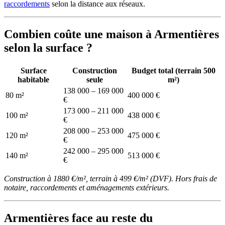
raccordements
selon la distance aux réseaux.
Combien coûte une maison à Armentières
selon la surface ?
Surface
Construction
Budget total (terrain 500
habitable
seule
m²)
138 000 – 169 000
80 m²
400 000 €
€
173 000 – 211 000
100 m²
438 000 €
€
208 000 – 253 000
120 m²
475 000 €
€
242 000 – 295 000
140 m²
513 000 €
€
Construction à 1880 €/m², terrain à 499 €/m² (DVF). Hors frais de
notaire, raccordements et aménagements extérieurs.
Armentières face au reste du