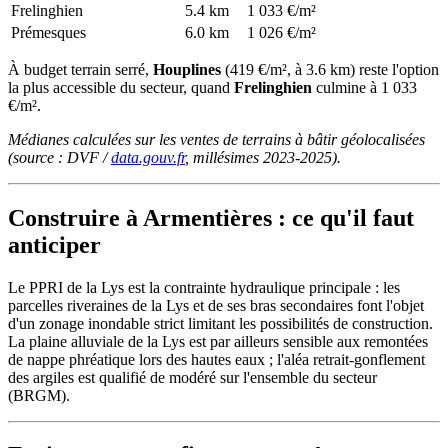
Frelinghien
5.4 km
1 033 €/m²
Prémesques
6.0 km
1 026 €/m²
À budget terrain serré,
Houplines
(419 €/m², à 3.6 km) reste l'option
la plus accessible du secteur, quand
Frelinghien
culmine à 1 033
€/m².
Médianes calculées sur les ventes de terrains à bâtir géolocalisées
(source : DVF /
data.gouv.fr
, millésimes 2023-2025).
Construire à Armentières : ce qu'il faut
anticiper
Le PPRI de la Lys est la contrainte hydraulique principale : les
parcelles riveraines de la Lys et de ses bras secondaires font l'objet
d'un zonage inondable strict limitant les possibilités de construction.
La plaine alluviale de la Lys est par ailleurs sensible aux remontées
de nappe phréatique lors des hautes eaux ; l'aléa retrait-gonflement
des argiles est qualifié de modéré sur l'ensemble du secteur
(BRGM).