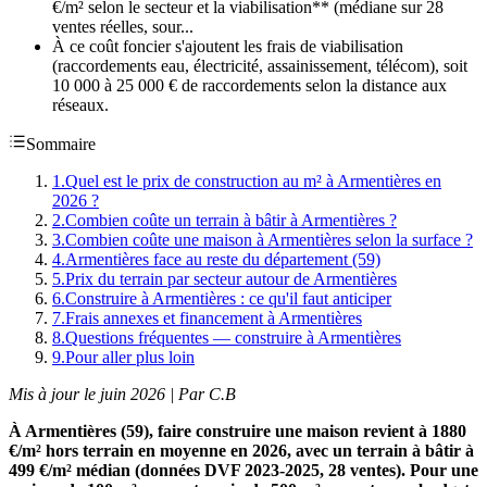
€/m² selon le secteur et la viabilisation** (médiane sur 28
ventes réelles, sour...
À ce coût foncier s'ajoutent les frais de viabilisation
(raccordements eau, électricité, assainissement, télécom), soit
10 000 à 25 000 € de raccordements selon la distance aux
réseaux.
Sommaire
1
.
Quel est le prix de construction au m² à Armentières en
2026 ?
2
.
Combien coûte un terrain à bâtir à Armentières ?
3
.
Combien coûte une maison à Armentières selon la surface ?
4
.
Armentières face au reste du département (59)
5
.
Prix du terrain par secteur autour de Armentières
6
.
Construire à Armentières : ce qu'il faut anticiper
7
.
Frais annexes et financement à Armentières
8
.
Questions fréquentes — construire à Armentières
9
.
Pour aller plus loin
Mis à jour le juin 2026 | Par C.B
À Armentières (59), faire construire une maison revient à 1880
€/m² hors terrain en moyenne en 2026, avec un terrain à bâtir à
499 €/m² médian (données DVF 2023-2025, 28 ventes). Pour une