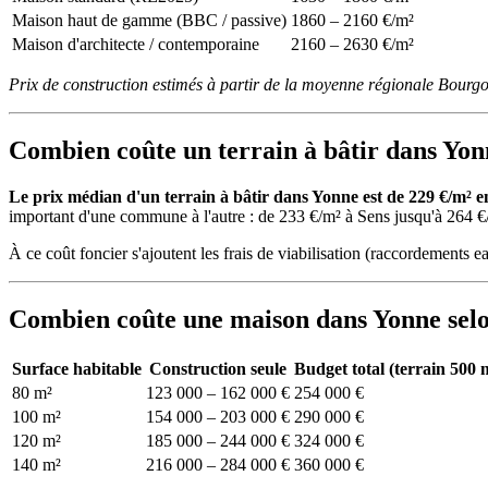
Maison haut de gamme (BBC / passive)
1860 – 2160 €/m²
Maison d'architecte / contemporaine
2160 – 2630 €/m²
Prix de construction estimés à partir de la moyenne régionale Bou
Combien coûte un terrain à bâtir dans Yon
Le prix médian d'un terrain à bâtir dans Yonne est de 229 €/m² e
important d'une commune à l'autre : de 233 €/m² à Sens jusqu'à 264 €
À ce coût foncier s'ajoutent les frais de viabilisation (raccordements ea
Combien coûte une maison dans Yonne selon
Surface habitable
Construction seule
Budget total (terrain 500 
80 m²
123 000 – 162 000 €
254 000 €
100 m²
154 000 – 203 000 €
290 000 €
120 m²
185 000 – 244 000 €
324 000 €
140 m²
216 000 – 284 000 €
360 000 €