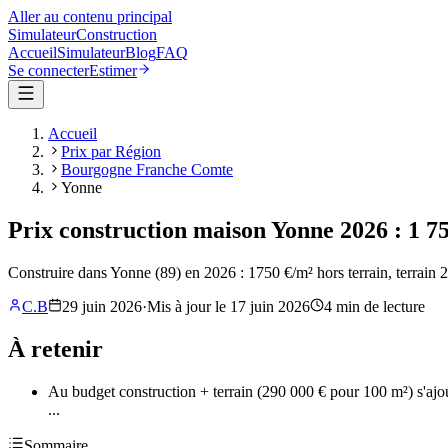
Aller au contenu principal
Simulateur
Construction
Accueil
Simulateur
Blog
FAQ
Se connecter
Estimer
Accueil
Prix par Région
Bourgogne Franche Comte
Yonne
Prix construction maison Yonne 2026 : 1 75
Construire dans Yonne (89) en 2026 : 1750 €/m² hors terrain, terrain 
C.B
29 juin 2026
·
Mis à jour le
17 juin 2026
4
min de lecture
À retenir
Au budget construction + terrain (290 000 € pour 100 m²) s'aj
...
Sommaire