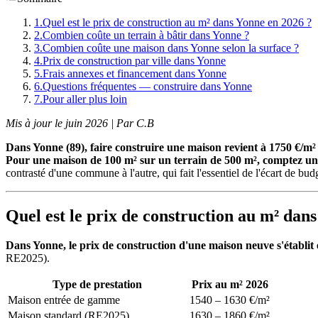
1
.
Quel est le prix de construction au m² dans Yonne en 2026 ?
2
.
Combien coûte un terrain à bâtir dans Yonne ?
3
.
Combien coûte une maison dans Yonne selon la surface ?
4
.
Prix de construction par ville dans Yonne
5
.
Frais annexes et financement dans Yonne
6
.
Questions fréquentes — construire dans Yonne
7
.
Pour aller plus loin
Mis à jour le juin 2026 | Par C.B
Dans Yonne (89), faire construire une maison revient à 1750 €/
Pour une maison de 100 m² sur un terrain de 500 m², comptez un 
contrasté d'une commune à l'autre, qui fait l'essentiel de l'écart de bud
Quel est le prix de construction au m² dan
Dans Yonne, le prix de construction d'une maison neuve s'établit
RE2025).
Type de prestation
Prix au m² 2026
Maison entrée de gamme
1540 – 1630 €/m²
Maison standard (RE2025)
1630 – 1860 €/m²