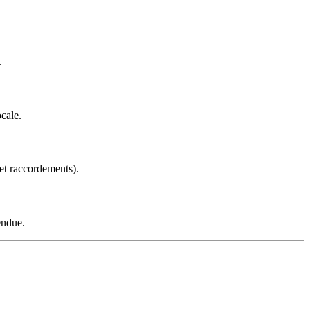
.
cale.
 et raccordements).
endue.