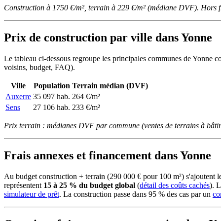
Construction à 1750 €/m², terrain à 229 €/m² (médiane DVF). Hors f
Prix de construction par ville dans Yonne
Le tableau ci-dessous regroupe les principales communes de Yonne couve
voisins, budget, FAQ).
Ville
Population
Terrain médian (DVF)
Auxerre
35 097 hab.
264 €/m²
Sens
27 106 hab.
233 €/m²
Prix terrain : médianes DVF par commune (ventes de terrains à bâtir
Frais annexes et financement dans Yonne
Au budget construction + terrain (290 000 € pour 100 m²) s'ajoutent
représentent
15 à 25 % du budget global
(
détail des coûts cachés
). 
simulateur de prêt
. La construction passe dans 95 % des cas par un
co