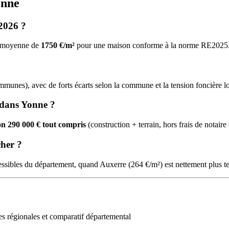
onne
 2026 ?
ne moyenne de
1750 €/m²
pour une maison conforme à la norme RE2025
nes), avec de forts écarts selon la commune et la tension foncière lo
 dans Yonne ?
on 290 000 € tout compris
(construction + terrain, hors frais de notaire
cher ?
essibles du département, quand Auxerre (264 €/m²) est nettement plus t
 régionales et comparatif départemental