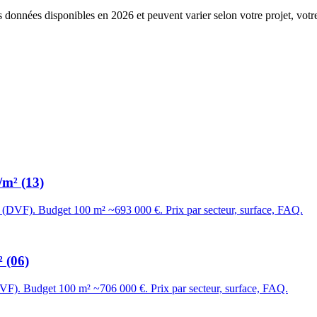
s données disponibles en 2026 et peuvent varier selon votre projet, votr
/m² (13)
² (DVF). Budget 100 m² ~693 000 €. Prix par secteur, surface, FAQ.
 (06)
DVF). Budget 100 m² ~706 000 €. Prix par secteur, surface, FAQ.