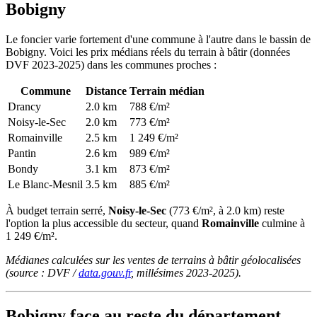
Bobigny
Le foncier varie fortement d'une commune à l'autre dans le bassin de
Bobigny. Voici les prix médians réels du terrain à bâtir (données
DVF 2023-2025) dans les communes proches :
Commune
Distance
Terrain médian
Drancy
2.0 km
788 €/m²
Noisy-le-Sec
2.0 km
773 €/m²
Romainville
2.5 km
1 249 €/m²
Pantin
2.6 km
989 €/m²
Bondy
3.1 km
873 €/m²
Le Blanc-Mesnil
3.5 km
885 €/m²
À budget terrain serré,
Noisy-le-Sec
(773 €/m², à 2.0 km) reste
l'option la plus accessible du secteur, quand
Romainville
culmine à
1 249 €/m².
Médianes calculées sur les ventes de terrains à bâtir géolocalisées
(source : DVF /
data.gouv.fr
, millésimes 2023-2025).
Bobigny face au reste du département