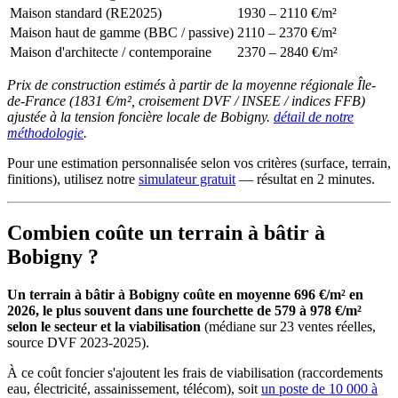
Maison standard (RE2025)
1930 – 2110 €/m²
Maison haut de gamme (BBC / passive)
2110 – 2370 €/m²
Maison d'architecte / contemporaine
2370 – 2840 €/m²
Prix de construction estimés à partir de la moyenne régionale Île-
de-France (1831 €/m², croisement DVF / INSEE / indices FFB)
ajustée à la tension foncière locale de Bobigny.
détail de notre
méthodologie
.
Pour une estimation personnalisée selon vos critères (surface, terrain,
finitions), utilisez notre
simulateur gratuit
— résultat en 2 minutes.
Combien coûte un terrain à bâtir à
Bobigny ?
Un terrain à bâtir à Bobigny coûte en moyenne 696 €/m² en
2026, le plus souvent dans une fourchette de 579 à 978 €/m²
selon le secteur et la viabilisation
(médiane sur 23 ventes réelles,
source DVF 2023-2025).
À ce coût foncier s'ajoutent les frais de viabilisation (raccordements
eau, électricité, assainissement, télécom), soit
un poste de 10 000 à