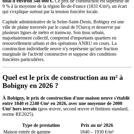
total d'environ 548 000 €.
Ce prix de construction est supérieur de
9 % à la moyenne de la région Île-de-France (1831 €/m²), un écart
qui s'explique surtout par la tension foncière locale.
Capitale administrative de la Seine-Saint-Denis, Bobigny est une
ville de plaine traversée par le canal de l'Ourcq et desservie par
plusieurs lignes de métro et tramway. Son tissu urbain,
majoritairement collectif, comprend d'importants quartiers en
renouvellement urbain et des opérations ANRU en cours. La
construction individuelle neuve n'y représente qu'une fraction
marginale de l'activité constructive et suppose des conditions
foncières particulières.
Quel est le prix de construction au m² à
Bobigny en 2026 ?
À Bobigny, le prix de construction d'une maison neuve s'établit
entre 1840 et 2240 €/m² en 2026, avec une moyenne de 2000
€/m² hors terrain
(gros œuvre, second œuvre et finitions standard,
norme RE2025).
Type de prestation
Prix au m² 2026
Maison entrée de gamme
1840 – 1930 €/m²