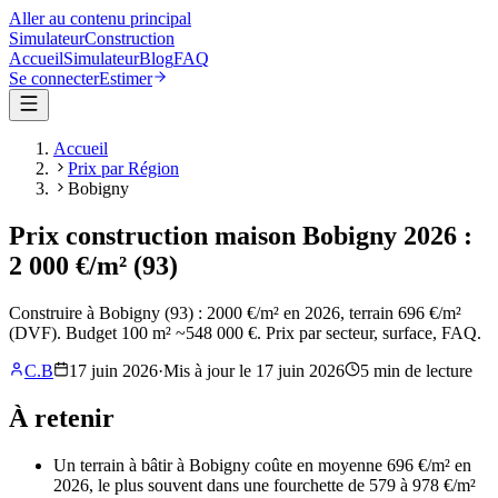
Aller au contenu principal
Simulateur
Construction
Accueil
Simulateur
Blog
FAQ
Se connecter
Estimer
Accueil
Prix par Région
Bobigny
Prix construction maison Bobigny 2026 :
2 000 €/m² (93)
Construire à Bobigny (93) : 2000 €/m² en 2026, terrain 696 €/m²
(DVF). Budget 100 m² ~548 000 €. Prix par secteur, surface, FAQ.
C.B
17 juin 2026
·
Mis à jour le
17 juin 2026
5
min de lecture
À retenir
Un terrain à bâtir à Bobigny coûte en moyenne 696 €/m² en
2026, le plus souvent dans une fourchette de 579 à 978 €/m²