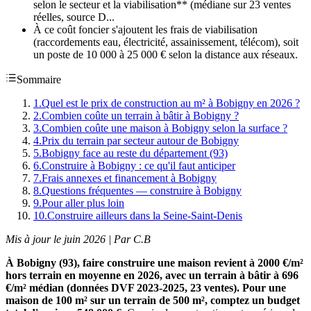
selon le secteur et la viabilisation** (médiane sur 23 ventes
réelles, source D...
À ce coût foncier s'ajoutent les frais de viabilisation
(raccordements eau, électricité, assainissement, télécom), soit
un poste de 10 000 à 25 000 € selon la distance aux réseaux.
Sommaire
1
.
Quel est le prix de construction au m² à Bobigny en 2026 ?
2
.
Combien coûte un terrain à bâtir à Bobigny ?
3
.
Combien coûte une maison à Bobigny selon la surface ?
4
.
Prix du terrain par secteur autour de Bobigny
5
.
Bobigny face au reste du département (93)
6
.
Construire à Bobigny : ce qu'il faut anticiper
7
.
Frais annexes et financement à Bobigny
8
.
Questions fréquentes — construire à Bobigny
9
.
Pour aller plus loin
10
.
Construire ailleurs dans la Seine-Saint-Denis
Mis à jour le juin 2026 | Par C.B
À Bobigny (93), faire construire une maison revient à 2000 €/m²
hors terrain en moyenne en 2026, avec un terrain à bâtir à 696
€/m² médian (données DVF 2023-2025, 23 ventes). Pour une
maison de 100 m² sur un terrain de 500 m², comptez un budget