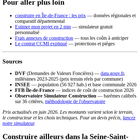
Pour aller plus loin
construire en Île-de-France : les prix
— données régionales et
comparatif départemental
Estimer mon projet en 2 min
— simulateur gratuit
personnalisé
Frais annexes de construction
— tous les coûts à anticiper
Le contrat CCMI expliqué
— protections et pièges
Sources
DVF
(Demandes de Valeurs Foncières) —
data.gouv.fr
,
millésimes 2023-2025 (prix terrain réels par commune)
INSEE
— population (56 927 hab.) et base communale 2026
FFB Île-de-France
— indices de coût de construction 2026
Observatoire Simulateur Construction
— barèmes calibrés
sur 36 critères,
méthodologie de l'observatoire
Prix actualisés en juin 2026. Les montants varient selon le terrain,
le constructeur et les choix techniques. Pour un devis précis,
lancez
notre simulateur
.
Construire ailleurs dans la Seine-Saint-