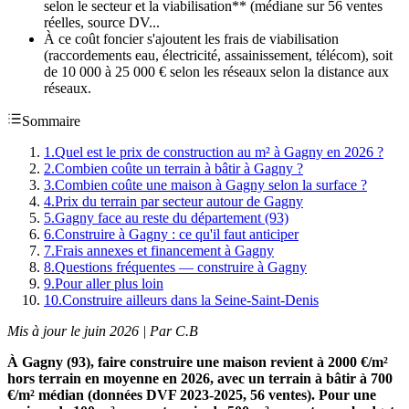
selon le secteur et la viabilisation** (médiane sur 56 ventes
réelles, source DV...
À ce coût foncier s'ajoutent les frais de viabilisation
(raccordements eau, électricité, assainissement, télécom), soit
de 10 000 à 25 000 € selon les réseaux selon la distance aux
réseaux.
Sommaire
1
.
Quel est le prix de construction au m² à Gagny en 2026 ?
2
.
Combien coûte un terrain à bâtir à Gagny ?
3
.
Combien coûte une maison à Gagny selon la surface ?
4
.
Prix du terrain par secteur autour de Gagny
5
.
Gagny face au reste du département (93)
6
.
Construire à Gagny : ce qu'il faut anticiper
7
.
Frais annexes et financement à Gagny
8
.
Questions fréquentes — construire à Gagny
9
.
Pour aller plus loin
10
.
Construire ailleurs dans la Seine-Saint-Denis
Mis à jour le juin 2026 | Par C.B
À Gagny (93), faire construire une maison revient à 2000 €/m²
hors terrain en moyenne en 2026, avec un terrain à bâtir à 700
€/m² médian (données DVF 2023-2025, 56 ventes). Pour une