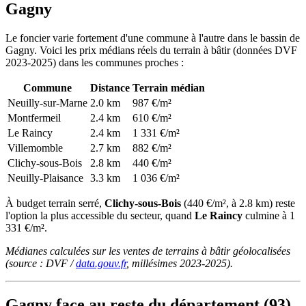
Gagny
Le foncier varie fortement d'une commune à l'autre dans le bassin de
Gagny. Voici les prix médians réels du terrain à bâtir (données DVF
2023-2025) dans les communes proches :
Commune
Distance
Terrain médian
Neuilly-sur-Marne
2.0 km
987 €/m²
Montfermeil
2.4 km
610 €/m²
Le Raincy
2.4 km
1 331 €/m²
Villemomble
2.7 km
882 €/m²
Clichy-sous-Bois
2.8 km
440 €/m²
Neuilly-Plaisance
3.3 km
1 036 €/m²
À budget terrain serré,
Clichy-sous-Bois
(440 €/m², à 2.8 km) reste
l'option la plus accessible du secteur, quand
Le Raincy
culmine à 1
331 €/m².
Médianes calculées sur les ventes de terrains à bâtir géolocalisées
(source : DVF /
data.gouv.fr
, millésimes 2023-2025).
Gagny face au reste du département (93)