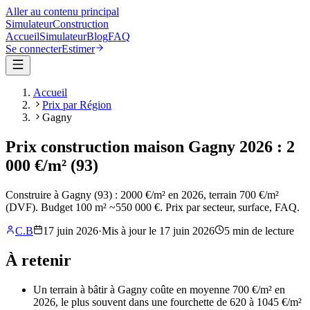
Aller au contenu principal
Simulateur
Construction
Accueil
Simulateur
Blog
FAQ
Se connecter
Estimer
Accueil
Prix par Région
Gagny
Prix construction maison Gagny 2026 : 2
000 €/m² (93)
Construire à Gagny (93) : 2000 €/m² en 2026, terrain 700 €/m²
(DVF). Budget 100 m² ~550 000 €. Prix par secteur, surface, FAQ.
C.B
17 juin 2026
·
Mis à jour le
17 juin 2026
5
min de lecture
À retenir
Un terrain à bâtir à Gagny coûte en moyenne 700 €/m² en
2026, le plus souvent dans une fourchette de 620 à 1045 €/m²