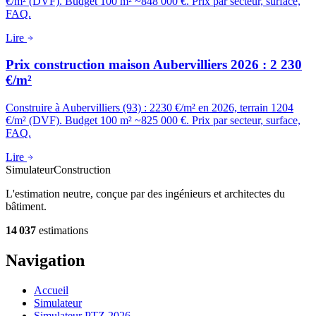
€/m² (DVF). Budget 100 m² ~848 000 €. Prix par secteur, surface,
FAQ.
Lire
Prix construction maison Aubervilliers 2026 : 2 230
€/m²
Construire à Aubervilliers (93) : 2230 €/m² en 2026, terrain 1204
€/m² (DVF). Budget 100 m² ~825 000 €. Prix par secteur, surface,
FAQ.
Lire
Simulateur
Construction
L'estimation neutre, conçue par des ingénieurs et architectes du
bâtiment.
14 037
estimations
Navigation
Accueil
Simulateur
Simulateur PTZ 2026