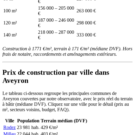
€
156 000 – 205 000
100 m²
263 000 €
€
187 000 – 246 000
120 m²
298 000 €
€
218 000 – 287 000
140 m²
333 000 €
€
Construction à 1771 €/m², terrain à 171 €/m² (médiane DVF). Hors
frais de notaire, raccordements et aménagements extérieurs.
Prix de construction par ville dans
Aveyron
Le tableau ci-dessous regroupe les principales communes de
Aveyron couvertes par notre observatoire, avec le prix réel du terrain
à bâtir (médiane DVF). Cliquez sur une ville pour le détail (prix au
m², secteurs voisins, budget, FAQ).
Ville
Population
Terrain médian (DVF)
Rodez
23 981 hab.
429 €/m²
Millau
22 044 hab.
403 €/m²