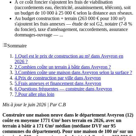
À ce coût foncier s'ajoutent les frais de viabilisation
(raccordements eau, électricité, assainissement, télécom), soit
un budget de 10 000 à 25 000 € selon la distance aux réseaux.
Au budget construction + terrain (263 000 € pour 100 m²)
s'ajoutent les frais annexes — étude de sol G2, notaire (7-8 %
du foncier), taxe d'aménagement, raccordements, assurance
dommages-ouvrage — ...
Sommaire
1
.
Quel est le prix de construction au m² dans Aveyron en
2026 ?
2
.
Combien coûte un terrain à bâtir dans Aveyron ?
3
.
Combien coûte une maison dans Aveyron selon la surface ?
4
.
Prix de construction par ville dans Aveyron
5
.
Frais annexes et financement dans Aveyron
6
.
Questions fréquentes — construire dans Aveyron
7
.
Pour aller plus loin
Mis à jour le juin 2026 | Par C.B
Construire une maison neuve dans le département Aveyron (12)
coûte en moyenne 1771 €/m² hors terrain en 2026, avec un
terrain à bâtir à 171 €/m² médian (médiane DVF sur 95
communes du département). Pour une maison de 100 m² sur un