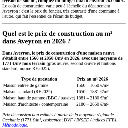
terrain de 500 m², comptez un budget total d'environ 263 000 €.
Le coût de construction varie peu à l'échelle du département
Aveyron : c'est le prix du foncier, très contrasté d'une commune à
l'autre, qui fait l'essentiel de l'écart de budget.
Quel est le prix de construction au m²
dans Aveyron en 2026 ?
Dans Aveyron, le prix de construction d'une maison neuve
s'établit entre 1560 et 2050 €/m² en 2026, avec une moyenne de
1771 €/m² hors terrain
(gros œuvre, second œuvre et finitions
standard, norme RE2025).
Type de prestation
Prix au m² 2026
Maison entrée de gamme
1560 – 1650 €/m²
Maison standard (RE2025)
1650 – 1881 €/m²
Maison haut de gamme (BBC / passive)
1881 – 2180 €/m²
Maison d'architecte / contemporaine
2180 – 2650 €/m²
Prix de construction estimés à partir de la moyenne régionale
Occitanie (1771 €/m², croisement DVF / INSEE / indices FFB).
Méthodologie
.