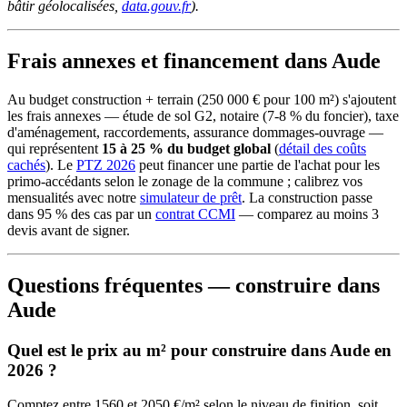
bâtir géolocalisées,
data.gouv.fr
).
Frais annexes et financement dans Aude
Au budget construction + terrain (250 000 € pour 100 m²) s'ajoutent
les frais annexes — étude de sol G2, notaire (7-8 % du foncier), taxe
d'aménagement, raccordements, assurance dommages-ouvrage —
qui représentent
15 à 25 % du budget global
(
détail des coûts
cachés
). Le
PTZ 2026
peut financer une partie de l'achat pour les
primo-accédants selon le zonage de la commune ; calibrez vos
mensualités avec notre
simulateur de prêt
. La construction passe
dans 95 % des cas par un
contrat CCMI
— comparez au moins 3
devis avant de signer.
Questions fréquentes — construire dans
Aude
Quel est le prix au m² pour construire dans Aude en
2026 ?
Comptez entre 1560 et 2050 €/m² selon le niveau de finition, soit