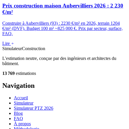
Prix construction maison Aubervilliers 2026 : 2 230
€/m²
Construire à Aubervilliers (93) : 2230 €/m² en 2026, terrain 1204
€/m² (DVF). Budget 100 m² ~825 000 €. Prix par secteur, surface,
FAQ.
Lire
Simulateur
Construction
L'estimation neutre, conçue par des ingénieurs et architectes du
bâtiment.
13 769
estimations
Navigation
Accueil
Simulateur
Simulateur PTZ 2026
Blog
FAQ
À propos
Méthodologie