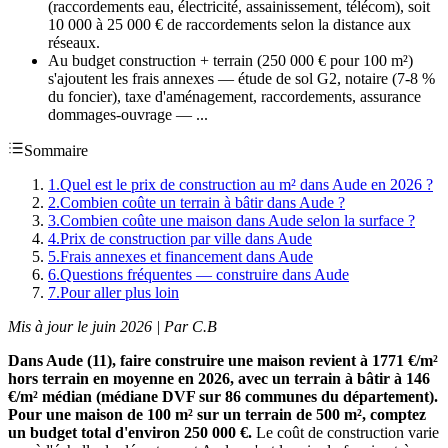
(raccordements eau, électricité, assainissement, télécom), soit
10 000 à 25 000 € de raccordements selon la distance aux
réseaux.
Au budget construction + terrain (250 000 € pour 100 m²)
s'ajoutent les frais annexes — étude de sol G2, notaire (7-8 %
du foncier), taxe d'aménagement, raccordements, assurance
dommages-ouvrage — ...
Sommaire
1
.
Quel est le prix de construction au m² dans Aude en 2026 ?
2
.
Combien coûte un terrain à bâtir dans Aude ?
3
.
Combien coûte une maison dans Aude selon la surface ?
4
.
Prix de construction par ville dans Aude
5
.
Frais annexes et financement dans Aude
6
.
Questions fréquentes — construire dans Aude
7
.
Pour aller plus loin
Mis à jour le juin 2026 | Par C.B
Dans Aude (11), faire construire une maison revient à 1771 €/m²
hors terrain en moyenne en 2026, avec un terrain à bâtir à 146
€/m² médian (médiane DVF sur 86 communes du département).
Pour une maison de 100 m² sur un terrain de 500 m², comptez
un budget total d'environ 250 000 €.
Le coût de construction varie