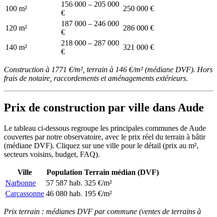
156 000 – 205 000
100 m²
250 000 €
€
187 000 – 246 000
120 m²
286 000 €
€
218 000 – 287 000
140 m²
321 000 €
€
Construction à 1771 €/m², terrain à 146 €/m² (médiane DVF). Hors
frais de notaire, raccordements et aménagements extérieurs.
Prix de construction par ville dans Aude
Le tableau ci-dessous regroupe les principales communes de Aude
couvertes par notre observatoire, avec le prix réel du terrain à bâtir
(médiane DVF). Cliquez sur une ville pour le détail (prix au m²,
secteurs voisins, budget, FAQ).
Ville
Population
Terrain médian (DVF)
Narbonne
57 587 hab.
325 €/m²
Carcassonne
46 080 hab.
195 €/m²
Prix terrain : médianes DVF par commune (ventes de terrains à