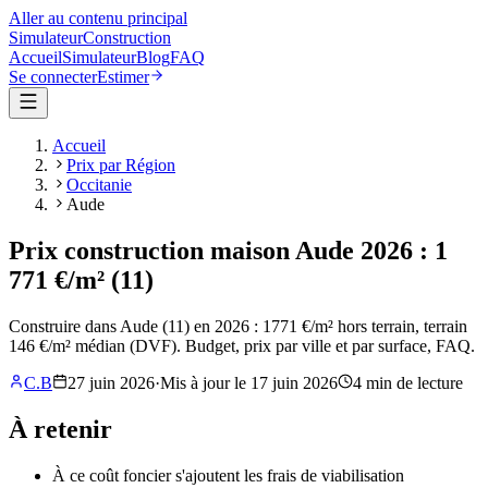
Aller au contenu principal
Simulateur
Construction
Accueil
Simulateur
Blog
FAQ
Se connecter
Estimer
Accueil
Prix par Région
Occitanie
Aude
Prix construction maison Aude 2026 : 1
771 €/m² (11)
Construire dans Aude (11) en 2026 : 1771 €/m² hors terrain, terrain
146 €/m² médian (DVF). Budget, prix par ville et par surface, FAQ.
C.B
27 juin 2026
·
Mis à jour le
17 juin 2026
4
min de lecture
À retenir
À ce coût foncier s'ajoutent les frais de viabilisation