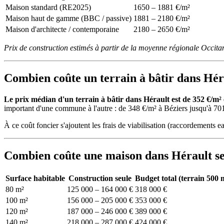
Maison standard (RE2025)
1650 – 1881 €/m²
Maison haut de gamme (BBC / passive)
1881 – 2180 €/m²
Maison d'architecte / contemporaine
2180 – 2650 €/m²
Prix de construction estimés à partir de la moyenne régionale Occit
Combien coûte un terrain à bâtir dans Hér
Le prix médian d'un terrain à bâtir dans Hérault est de 352 €/m²
important d'une commune à l'autre : de 348 €/m² à Béziers jusqu'à 7
À ce coût foncier s'ajoutent les frais de viabilisation (raccordements ea
Combien coûte une maison dans Hérault sel
Surface habitable
Construction seule
Budget total (terrain 500 
80 m²
125 000 – 164 000 €
318 000 €
100 m²
156 000 – 205 000 €
353 000 €
120 m²
187 000 – 246 000 €
389 000 €
140 m²
218 000 – 287 000 €
424 000 €