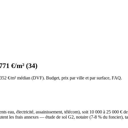
771 €/m² (34)
n 352 €/m² médian (DVF). Budget, prix par ville et par surface, FAQ.
ments eau, électricité, assainissement, télécom), soit 10 000 à 25 000 € 
outent les frais annexes — étude de sol G2, notaire (7-8 % du foncie