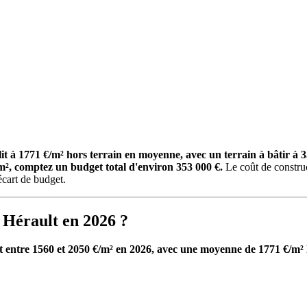
ablit à 1771 €/m² hors terrain en moyenne, avec un terrain à bâti
², comptez un budget total d'environ 353 000 €.
Le coût de construct
'écart de budget.
s Hérault en 2026 ?
it entre 1560 et 2050 €/m² en 2026, avec une moyenne de 1771 €/m² 