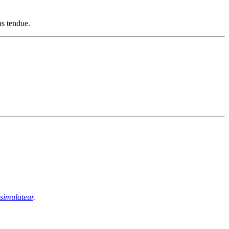
us tendue.
 simulateur
.