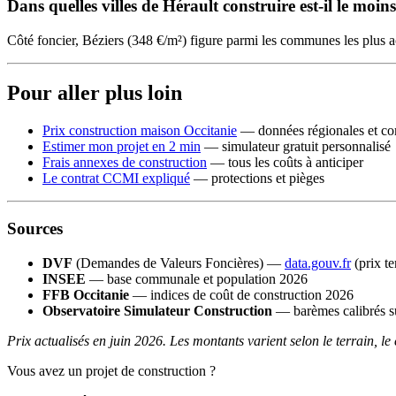
Dans quelles villes de Hérault construire est-il le moin
Côté foncier, Béziers (348 €/m²) figure parmi les communes les plus 
Pour aller plus loin
Prix construction maison Occitanie
— données régionales et co
Estimer mon projet en 2 min
— simulateur gratuit personnalisé
Frais annexes de construction
— tous les coûts à anticiper
Le contrat CCMI expliqué
— protections et pièges
Sources
DVF
(Demandes de Valeurs Foncières) —
data.gouv.fr
(prix t
INSEE
— base communale et population 2026
FFB Occitanie
— indices de coût de construction 2026
Observatoire Simulateur Construction
— barèmes calibrés su
Prix actualisés en juin 2026. Les montants varient selon le terrain, le
Vous avez un projet de construction ?