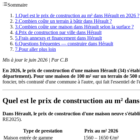
Sommaire
1
.
Quel est le prix de construction au m² dans Hérault en 2026 ?
2
.
Combien coûte un terrain à bâtir dans Hérault ?
3
.
Combien coûte une maison dans Hérault selon la surface ?
4
.
Prix de construction par ville dans Hérault
5
.
Frais annexes et financement dans Hérault
6
.
Questions fréquentes — construire dans Hérault
7
.
Pour aller plus loin
Mis à jour le juin 2026 | Par C.B
En 2026, le prix de construction d'une maison Hérault (34) s'ét
département). Pour une maison de 100 m² sur un terrain de 500 m
foncier, très contrasté d'une commune à l'autre, qui fait l'essentiel de l
Quel est le prix de construction au m² dan
Dans Hérault, le prix de construction d'une maison neuve s'établ
RE2025).
Type de prestation
Prix au m² 2026
Maison entrée de gamme
1560 – 1650 €/m²