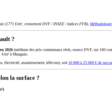
anie (1771 €/m², croisement DVF / INSEE / indices FFB).
Méthodologie
ault ?
 en 2026
(médiane des prix communaux réels, source DVF, sur 160 comm
01 €/m² à Mauguio.
u, électricité, assainissement, télécom), soit
10 000 à 25 000 € de racc
on la surface ?
m²)