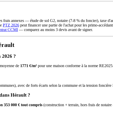
 les frais annexes — étude de sol G2, notaire (7-8 % du foncier), tax
Le
PTZ 2026
peut financer une partie de l'achat pour les primo-accédan
ntrat CCMI
— comparez au moins 3 devis avant de signer.
érault
n 2026 ?
ne moyenne de
1771 €/m²
pour une maison conforme à la norme RE2025
unes), avec de forts écarts selon la commune et la tension foncière l
dans Hérault ?
on 353 000 € tout compris
(construction + terrain, hors frais de notaire