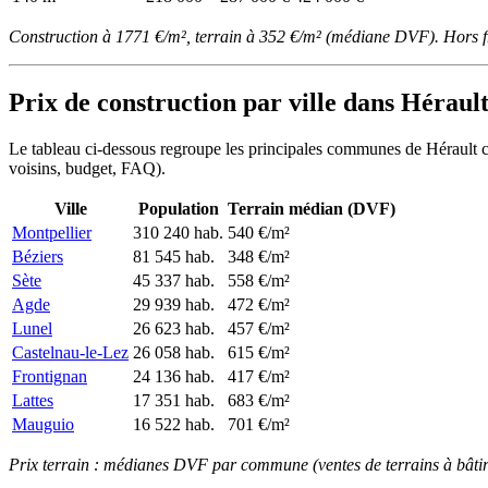
Construction à 1771 €/m², terrain à 352 €/m² (médiane DVF). Hors f
Prix de construction par ville dans Héraul
Le tableau ci-dessous regroupe les principales communes de Hérault cou
voisins, budget, FAQ).
Ville
Population
Terrain médian (DVF)
Montpellier
310 240 hab.
540 €/m²
Béziers
81 545 hab.
348 €/m²
Sète
45 337 hab.
558 €/m²
Agde
29 939 hab.
472 €/m²
Lunel
26 623 hab.
457 €/m²
Castelnau-le-Lez
26 058 hab.
615 €/m²
Frontignan
24 136 hab.
417 €/m²
Lattes
17 351 hab.
683 €/m²
Mauguio
16 522 hab.
701 €/m²
Prix terrain : médianes DVF par commune (ventes de terrains à bâtir