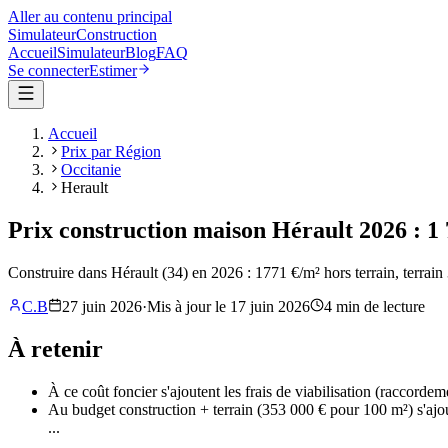
Aller au contenu principal
Simulateur
Construction
Accueil
Simulateur
Blog
FAQ
Se connecter
Estimer
Accueil
Prix par Région
Occitanie
Herault
Prix construction maison Hérault 2026 : 1 
Construire dans Hérault (34) en 2026 : 1771 €/m² hors terrain, terrai
C.B
27 juin 2026
·
Mis à jour le
17 juin 2026
4
min de lecture
À retenir
À ce coût foncier s'ajoutent les frais de viabilisation (raccorde
Au budget construction + terrain (353 000 € pour 100 m²) s'aj
...