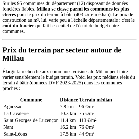
Sur les 95 communes du département (12) disposant de données
foncières fiables,
Millau se classe parmi les communes les plus
chères
pour le prix du terrain à bâtir (403 €/m² médian). Le prix de
construction au m², lui, varie peu à l'échelle départementale : c'est le
coût du foncier
qui fait l'essentiel de l'écart de budget entre
communes.
Prix du terrain par secteur autour de
Millau
Élargir la recherche aux communes voisines de Millau peut faire
varier sensiblement le budget terrain. Voici les prix médians réels du
terrain à bâtir (données DVF 2023-2025) dans les communes
proches :
Commune
Distance
Terrain médian
Aguessac
7.8 km
96 €/m²
La Cavalerie
10.3 km
75 €/m²
Saint-Georges-de-Luzençon
11.4 km
113 €/m²
Nant
16.2 km
76 €/m²
Saint-Léons
17.5 km
44 €/m²