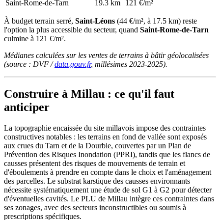
Saint-Rome-de-Tarn
19.3 km
121 €/m²
À budget terrain serré,
Saint-Léons
(44 €/m², à 17.5 km) reste
l'option la plus accessible du secteur, quand
Saint-Rome-de-Tarn
culmine à 121 €/m².
Médianes calculées sur les ventes de terrains à bâtir géolocalisées
(source : DVF /
data.gouv.fr
, millésimes 2023-2025).
Construire à Millau : ce qu'il faut
anticiper
La topographie encaissée du site millavois impose des contraintes
constructives notables : les terrains en fond de vallée sont exposés
aux crues du Tarn et de la Dourbie, couvertes par un Plan de
Prévention des Risques Inondation (PPRI), tandis que les flancs de
causses présentent des risques de mouvements de terrain et
d'éboulements à prendre en compte dans le choix et l'aménagement
des parcelles. Le substrat karstique des causses environnants
nécessite systématiquement une étude de sol G1 à G2 pour détecter
d'éventuelles cavités. Le PLU de Millau intègre ces contraintes dans
ses zonages, avec des secteurs inconstructibles ou soumis à
prescriptions spécifiques.