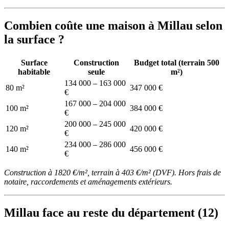
Combien coûte une maison à Millau selon
la surface ?
Surface
Construction
Budget total (terrain 500
habitable
seule
m²)
134 000 – 163 000
80 m²
347 000 €
€
167 000 – 204 000
100 m²
384 000 €
€
200 000 – 245 000
120 m²
420 000 €
€
234 000 – 286 000
140 m²
456 000 €
€
Construction à 1820 €/m², terrain à 403 €/m² (DVF). Hors frais de
notaire, raccordements et aménagements extérieurs.
Millau face au reste du département (12)