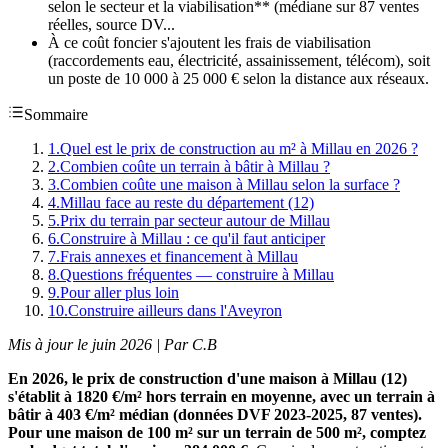
selon le secteur et la viabilisation** (médiane sur 87 ventes
réelles, source DV...
À ce coût foncier s'ajoutent les frais de viabilisation
(raccordements eau, électricité, assainissement, télécom), soit
un poste de 10 000 à 25 000 € selon la distance aux réseaux.
Sommaire
1
.
Quel est le prix de construction au m² à Millau en 2026 ?
2
.
Combien coûte un terrain à bâtir à Millau ?
3
.
Combien coûte une maison à Millau selon la surface ?
4
.
Millau face au reste du département (12)
5
.
Prix du terrain par secteur autour de Millau
6
.
Construire à Millau : ce qu'il faut anticiper
7
.
Frais annexes et financement à Millau
8
.
Questions fréquentes — construire à Millau
9
.
Pour aller plus loin
10
.
Construire ailleurs dans l'Aveyron
Mis à jour le juin 2026 | Par C.B
En 2026, le prix de construction d'une maison à Millau (12)
s'établit à 1820 €/m² hors terrain en moyenne, avec un terrain à
bâtir à 403 €/m² médian (données DVF 2023-2025, 87 ventes).
Pour une maison de 100 m² sur un terrain de 500 m², comptez