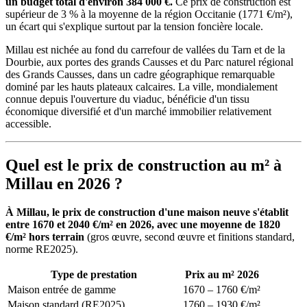
un budget total d'environ 384 000 €.
Ce prix de construction est
supérieur de 3 % à la moyenne de la région Occitanie (1771 €/m²),
un écart qui s'explique surtout par la tension foncière locale.
Millau est nichée au fond du carrefour de vallées du Tarn et de la
Dourbie, aux portes des grands Causses et du Parc naturel régional
des Grands Causses, dans un cadre géographique remarquable
dominé par les hauts plateaux calcaires. La ville, mondialement
connue depuis l'ouverture du viaduc, bénéficie d'un tissu
économique diversifié et d'un marché immobilier relativement
accessible.
Quel est le prix de construction au m² à
Millau en 2026 ?
À Millau, le prix de construction d'une maison neuve s'établit
entre 1670 et 2040 €/m² en 2026, avec une moyenne de 1820
€/m² hors terrain
(gros œuvre, second œuvre et finitions standard,
norme RE2025).
Type de prestation
Prix au m² 2026
Maison entrée de gamme
1670 – 1760 €/m²
Maison standard (RE2025)
1760 – 1930 €/m²