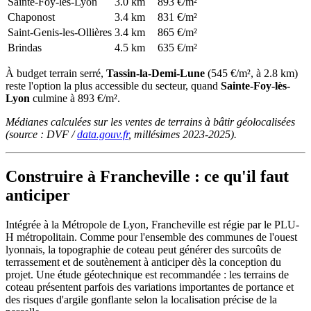
Sainte-Foy-lès-Lyon
3.0 km
893 €/m²
Chaponost
3.4 km
831 €/m²
Saint-Genis-les-Ollières
3.4 km
865 €/m²
Brindas
4.5 km
635 €/m²
À budget terrain serré,
Tassin-la-Demi-Lune
(545 €/m², à 2.8 km)
reste l'option la plus accessible du secteur, quand
Sainte-Foy-lès-
Lyon
culmine à 893 €/m².
Médianes calculées sur les ventes de terrains à bâtir géolocalisées
(source : DVF /
data.gouv.fr
, millésimes 2023-2025).
Construire à Francheville : ce qu'il faut
anticiper
Intégrée à la Métropole de Lyon, Francheville est régie par le PLU-
H métropolitain. Comme pour l'ensemble des communes de l'ouest
lyonnais, la topographie de coteau peut générer des surcoûts de
terrassement et de soutènement à anticiper dès la conception du
projet. Une étude géotechnique est recommandée : les terrains de
coteau présentent parfois des variations importantes de portance et
des risques d'argile gonflante selon la localisation précise de la