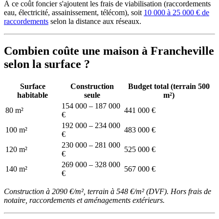
À ce coût foncier s'ajoutent les frais de viabilisation (raccordements
eau, électricité, assainissement, télécom), soit
10 000 à 25 000 € de
raccordements
selon la distance aux réseaux.
Combien coûte une maison à Francheville
selon la surface ?
Surface
Construction
Budget total (terrain 500
habitable
seule
m²)
154 000 – 187 000
80 m²
441 000 €
€
192 000 – 234 000
100 m²
483 000 €
€
230 000 – 281 000
120 m²
525 000 €
€
269 000 – 328 000
140 m²
567 000 €
€
Construction à 2090 €/m², terrain à 548 €/m² (DVF). Hors frais de
notaire, raccordements et aménagements extérieurs.