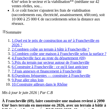
€/m² selon le secteur et la viabilisation** (médiane sur 42
ventes réelles, sou...
À ce coût foncier s'ajoutent les frais de viabilisation
(raccordements eau, électricité, assainissement, télécom), soit
10 000 à 25 000 € de raccordements selon la distance aux
réseaux.
Sommaire
1
.
Quel est le prix de construction au m² à Francheville en
2026 ?
2
.
Combien coûte un terrain à bâtir à Francheville ?
3
.
Combien coûte une maison à Francheville selon la surface ?
4
.
Francheville face au reste du département (69)
5
.
Prix du terrain par secteur autour de Francheville
6
.
Construire à Francheville : ce qu'il faut anticiper
7
.
Frais annexes et financement à Francheville
8
.
Questions fréquentes — construire à Francheville
9
.
Pour aller plus loin
10
.
Construire ailleurs dans le Rhône
Mis à jour le juin 2026 | Par C.B
À Francheville (69), faire construire une maison revient à 2090
€/m² hors terrain en moyenne en 2026, avec un terrain à bâtir à