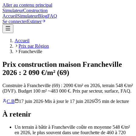
Aller au contenu principal
Simulateur
Construction
Accueil
Simulateur
Blog
FAQ
Se connecter
Estimer
Accueil
Prix par Région
Francheville
Prix construction maison Francheville
2026 : 2 090 €/m² (69)
Construire à Francheville (69) : 2090 €/m² en 2026, terrain 548 €/m²
(DVF). Budget 100 m² ~483 000 €. Prix par secteur, surface, FAQ.
C.B
17 juin 2026
·
Mis à jour le
17 juin 2026
5
min de lecture
À retenir
Un terrain à bâtir à Francheville coûte en moyenne 548 €/m²
en 2026, le plus souvent dans une fourchette de 460 à 720