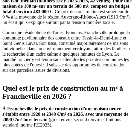
548 €/m² médian (données DVF 2023-2025, 42 ventes). Pour une
maison de 100 m² sur un terrain de 500 m², comptez un budget
total d'environ 483 000 €.
Ce prix de construction est supérieur de
9 % à la moyenne de la région Auvergne-Rhône-Alpes (1919 €/m²),
un écart qui s'explique surtout par la tension foncière locale.
Commune résidentielle de l'ouest lyonnais, Francheville prolonge la
continuité pavillonnaire des coteaux entre Tassin-la-Demi-Lune et
Saint-Genis-Laval. Son tissu, constitué majoritairement de maisons
individuelles dans un environnement verdoyant, attire des familles à
la recherche d'un cadre calme à quelques minutes de Lyon. Le
marché foncier y est tendu sans atteindre les prix des communes les
plus cotées de l'ouest : il subsiste des opportunités de construction
sur des parcelles issues de divisions.
Quel est le prix de construction au m² à
Francheville en 2026 ?
À Francheville, le prix de construction d'une maison neuve
s'établit entre 1920 et 2340 €/m² en 2026, avec une moyenne de
2090 €/m² hors terrain
(gros œuvre, second œuvre et finitions
standard, norme RE2025).