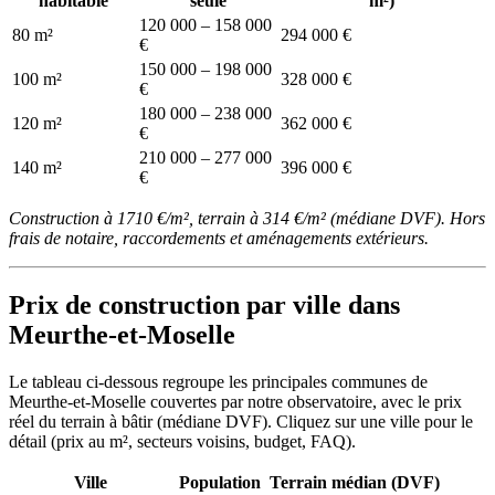
habitable
seule
m²)
120 000 – 158 000
80 m²
294 000 €
€
150 000 – 198 000
100 m²
328 000 €
€
180 000 – 238 000
120 m²
362 000 €
€
210 000 – 277 000
140 m²
396 000 €
€
Construction à 1710 €/m², terrain à 314 €/m² (médiane DVF). Hors
frais de notaire, raccordements et aménagements extérieurs.
Prix de construction par ville dans
Meurthe-et-Moselle
Le tableau ci-dessous regroupe les principales communes de
Meurthe-et-Moselle couvertes par notre observatoire, avec le prix
réel du terrain à bâtir (médiane DVF). Cliquez sur une ville pour le
détail (prix au m², secteurs voisins, budget, FAQ).
Ville
Population
Terrain médian (DVF)