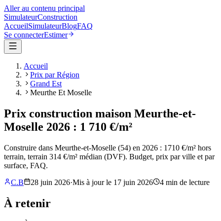
Aller au contenu principal
Simulateur
Construction
Accueil
Simulateur
Blog
FAQ
Se connecter
Estimer
Accueil
Prix par Région
Grand Est
Meurthe Et Moselle
Prix construction maison Meurthe-et-
Moselle 2026 : 1 710 €/m²
Construire dans Meurthe-et-Moselle (54) en 2026 : 1710 €/m² hors
terrain, terrain 314 €/m² médian (DVF). Budget, prix par ville et par
surface, FAQ.
C.B
28 juin 2026
·
Mis à jour le
17 juin 2026
4
min de lecture
À retenir