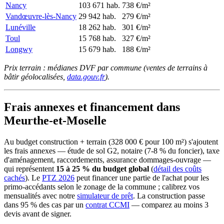
Nancy
103 671 hab.
738 €/m²
Vandœuvre-lès-Nancy
29 942 hab.
279 €/m²
Lunéville
18 262 hab.
301 €/m²
Toul
15 768 hab.
327 €/m²
Longwy
15 679 hab.
188 €/m²
Prix terrain : médianes DVF par commune (ventes de terrains à
bâtir géolocalisées,
data.gouv.fr
).
Frais annexes et financement dans
Meurthe-et-Moselle
Au budget construction + terrain (328 000 € pour 100 m²) s'ajoutent
les frais annexes — étude de sol G2, notaire (7-8 % du foncier), taxe
d'aménagement, raccordements, assurance dommages-ouvrage —
qui représentent
15 à 25 % du budget global
(
détail des coûts
cachés
). Le
PTZ 2026
peut financer une partie de l'achat pour les
primo-accédants selon le zonage de la commune ; calibrez vos
mensualités avec notre
simulateur de prêt
. La construction passe
dans 95 % des cas par un
contrat CCMI
— comparez au moins 3
devis avant de signer.