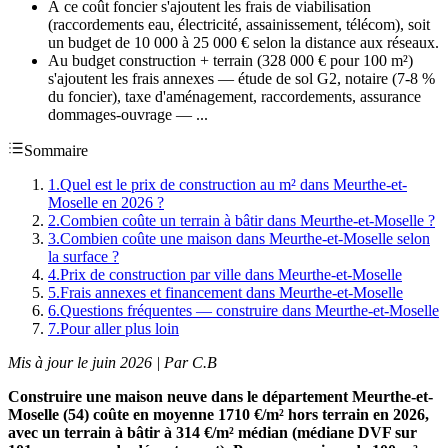
À ce coût foncier s'ajoutent les frais de viabilisation
(raccordements eau, électricité, assainissement, télécom), soit
un budget de 10 000 à 25 000 € selon la distance aux réseaux.
Au budget construction + terrain (328 000 € pour 100 m²)
s'ajoutent les frais annexes — étude de sol G2, notaire (7-8 %
du foncier), taxe d'aménagement, raccordements, assurance
dommages-ouvrage — ...
Sommaire
1
.
Quel est le prix de construction au m² dans Meurthe-et-
Moselle en 2026 ?
2
.
Combien coûte un terrain à bâtir dans Meurthe-et-Moselle ?
3
.
Combien coûte une maison dans Meurthe-et-Moselle selon
la surface ?
4
.
Prix de construction par ville dans Meurthe-et-Moselle
5
.
Frais annexes et financement dans Meurthe-et-Moselle
6
.
Questions fréquentes — construire dans Meurthe-et-Moselle
7
.
Pour aller plus loin
Mis à jour le juin 2026 | Par C.B
Construire une maison neuve dans le département Meurthe-et-
Moselle (54) coûte en moyenne 1710 €/m² hors terrain en 2026,
avec un terrain à bâtir à 314 €/m² médian (médiane DVF sur