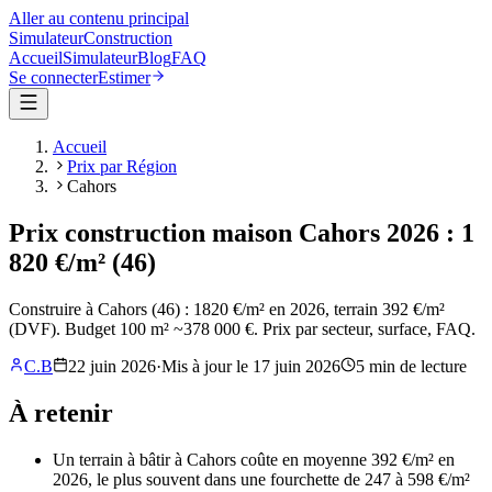
Aller au contenu principal
Simulateur
Construction
Accueil
Simulateur
Blog
FAQ
Se connecter
Estimer
Accueil
Prix par Région
Cahors
Prix construction maison Cahors 2026 : 1
820 €/m² (46)
Construire à Cahors (46) : 1820 €/m² en 2026, terrain 392 €/m²
(DVF). Budget 100 m² ~378 000 €. Prix par secteur, surface, FAQ.
C.B
22 juin 2026
·
Mis à jour le
17 juin 2026
5
min de lecture
À retenir
Un terrain à bâtir à Cahors coûte en moyenne 392 €/m² en
2026, le plus souvent dans une fourchette de 247 à 598 €/m²