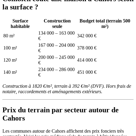
la surface ?
Surface
Construction
Budget total (terrain 500
habitable
seule
m²)
134 000 – 163 000
80 m²
342 000 €
€
167 000 – 204 000
100 m²
378 000 €
€
200 000 – 245 000
120 m²
414 000 €
€
234 000 – 286 000
140 m²
451 000 €
€
Construction à 1820 €/m², terrain à 392 €/m² (DVF). Hors frais de
notaire, raccordements et aménagements extérieurs.
Prix du terrain par secteur autour de
Cahors
Les communes autour de Cahors affichent des prix fonciers très