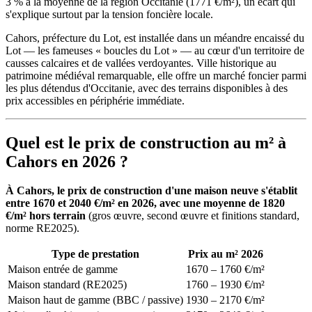
3 % à la moyenne de la région Occitanie (1771 €/m²), un écart qui
s'explique surtout par la tension foncière locale.
Cahors, préfecture du Lot, est installée dans un méandre encaissé du
Lot — les fameuses « boucles du Lot » — au cœur d'un territoire de
causses calcaires et de vallées verdoyantes. Ville historique au
patrimoine médiéval remarquable, elle offre un marché foncier parmi
les plus détendus d'Occitanie, avec des terrains disponibles à des
prix accessibles en périphérie immédiate.
Quel est le prix de construction au m² à
Cahors en 2026 ?
À Cahors, le prix de construction d'une maison neuve s'établit
entre 1670 et 2040 €/m² en 2026, avec une moyenne de 1820
€/m² hors terrain
(gros œuvre, second œuvre et finitions standard,
norme RE2025).
Type de prestation
Prix au m² 2026
Maison entrée de gamme
1670 – 1760 €/m²
Maison standard (RE2025)
1760 – 1930 €/m²
Maison haut de gamme (BBC / passive)
1930 – 2170 €/m²