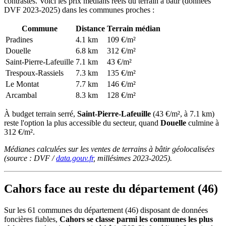
contrastés. Voici les prix médians réels du terrain à bâtir (données
DVF 2023-2025) dans les communes proches :
Commune
Distance
Terrain médian
Pradines
4.1 km
109 €/m²
Douelle
6.8 km
312 €/m²
Saint-Pierre-Lafeuille
7.1 km
43 €/m²
Trespoux-Rassiels
7.3 km
135 €/m²
Le Montat
7.7 km
146 €/m²
Arcambal
8.3 km
128 €/m²
À budget terrain serré,
Saint-Pierre-Lafeuille
(43 €/m², à 7.1 km)
reste l'option la plus accessible du secteur, quand
Douelle
culmine à
312 €/m².
Médianes calculées sur les ventes de terrains à bâtir géolocalisées
(source : DVF /
data.gouv.fr
, millésimes 2023-2025).
Cahors face au reste du département (46)
Sur les 61 communes du département (46) disposant de données
foncières fiables,
Cahors se classe parmi les communes les plus