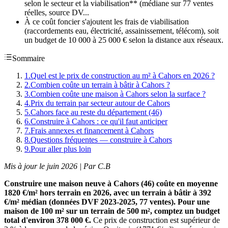
selon le secteur et la viabilisation** (médiane sur 77 ventes
réelles, source DV...
À ce coût foncier s'ajoutent les frais de viabilisation
(raccordements eau, électricité, assainissement, télécom), soit
un budget de 10 000 à 25 000 € selon la distance aux réseaux.
Sommaire
1
.
Quel est le prix de construction au m² à Cahors en 2026 ?
2
.
Combien coûte un terrain à bâtir à Cahors ?
3
.
Combien coûte une maison à Cahors selon la surface ?
4
.
Prix du terrain par secteur autour de Cahors
5
.
Cahors face au reste du département (46)
6
.
Construire à Cahors : ce qu'il faut anticiper
7
.
Frais annexes et financement à Cahors
8
.
Questions fréquentes — construire à Cahors
9
.
Pour aller plus loin
Mis à jour le juin 2026 | Par C.B
Construire une maison neuve à Cahors (46) coûte en moyenne
1820 €/m² hors terrain en 2026, avec un terrain à bâtir à 392
€/m² médian (données DVF 2023-2025, 77 ventes). Pour une
maison de 100 m² sur un terrain de 500 m², comptez un budget
total d'environ 378 000 €.
Ce prix de construction est supérieur de