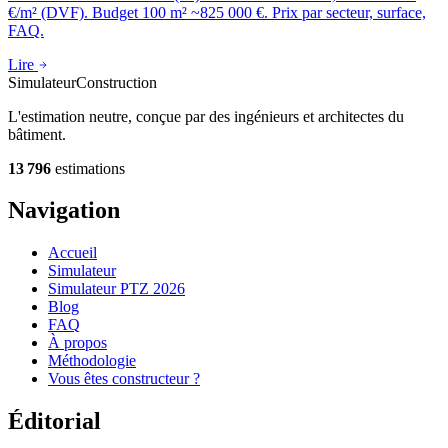
€/m² (DVF). Budget 100 m² ~825 000 €. Prix par secteur, surface,
FAQ.
Lire
Simulateur
Construction
L'estimation neutre, conçue par des ingénieurs et architectes du
bâtiment.
13 796
estimations
Navigation
Accueil
Simulateur
Simulateur PTZ 2026
Blog
FAQ
À propos
Méthodologie
Vous êtes constructeur ?
Éditorial