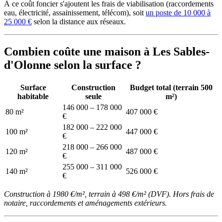
À ce coût foncier s'ajoutent les frais de viabilisation (raccordements
eau, électricité, assainissement, télécom), soit
un poste de 10 000 à
25 000 €
selon la distance aux réseaux.
Combien coûte une maison à Les Sables-
d'Olonne selon la surface ?
Surface
Construction
Budget total (terrain 500
habitable
seule
m²)
146 000 – 178 000
80 m²
407 000 €
€
182 000 – 222 000
100 m²
447 000 €
€
218 000 – 266 000
120 m²
487 000 €
€
255 000 – 311 000
140 m²
526 000 €
€
Construction à 1980 €/m², terrain à 498 €/m² (DVF). Hors frais de
notaire, raccordements et aménagements extérieurs.