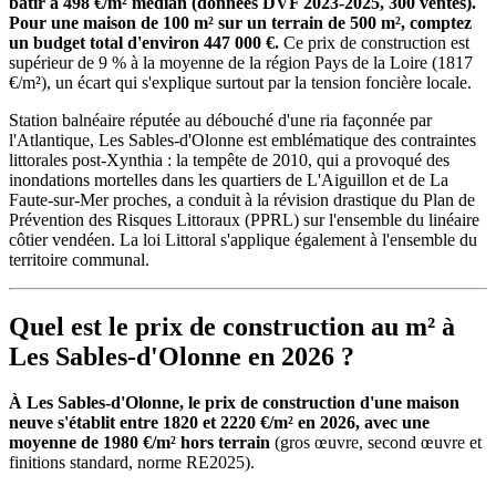
bâtir à 498 €/m² médian (données DVF 2023-2025, 300 ventes).
Pour une maison de 100 m² sur un terrain de 500 m², comptez
un budget total d'environ 447 000 €.
Ce prix de construction est
supérieur de 9 % à la moyenne de la région Pays de la Loire (1817
€/m²), un écart qui s'explique surtout par la tension foncière locale.
Station balnéaire réputée au débouché d'une ria façonnée par
l'Atlantique, Les Sables-d'Olonne est emblématique des contraintes
littorales post-Xynthia : la tempête de 2010, qui a provoqué des
inondations mortelles dans les quartiers de L'Aiguillon et de La
Faute-sur-Mer proches, a conduit à la révision drastique du Plan de
Prévention des Risques Littoraux (PPRL) sur l'ensemble du linéaire
côtier vendéen. La loi Littoral s'applique également à l'ensemble du
territoire communal.
Quel est le prix de construction au m² à
Les Sables-d'Olonne en 2026 ?
À Les Sables-d'Olonne, le prix de construction d'une maison
neuve s'établit entre 1820 et 2220 €/m² en 2026, avec une
moyenne de 1980 €/m² hors terrain
(gros œuvre, second œuvre et
finitions standard, norme RE2025).