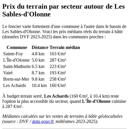
Prix du terrain par secteur autour de Les
Sables-d'Olonne
Le foncier varie fortement d'une commune à l'autre dans le bassin de
Les Sables-d'Olonne. Voici les prix médians réels du terrain à bâtir
(données DVF 2023-2025) dans les communes proches :
Commune
Distance
Terrain médian
Sainte-Foy
4.8 km
163 €/m²
L'Île-d'Olonne
5.0 km
287 €/m²
Saint-Mathurin
6.5 km
223 €/m²
Vairé
8.7 km
193 €/m²
Brem-sur-Mer
9.8 km
258 €/m²
Les Achards
10.4 km
160 €/m²
À budget terrain serré,
Les Achards
(160 €/m², à 10.4 km) reste
l'option la plus accessible du secteur, quand
L'Île-d'Olonne
culmine
à 287 €/m².
Médianes calculées sur les ventes de terrains à bâtir géolocalisées
(source : DVF /
data.gouv.fr
, millésimes 2023-2025).