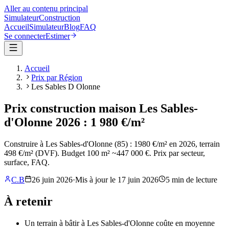
Aller au contenu principal
Simulateur
Construction
Accueil
Simulateur
Blog
FAQ
Se connecter
Estimer
Accueil
Prix par Région
Les Sables D Olonne
Prix construction maison Les Sables-
d'Olonne 2026 : 1 980 €/m²
Construire à Les Sables-d'Olonne (85) : 1980 €/m² en 2026, terrain
498 €/m² (DVF). Budget 100 m² ~447 000 €. Prix par secteur,
surface, FAQ.
C.B
26 juin 2026
·
Mis à jour le
17 juin 2026
5
min de lecture
À retenir
Un terrain à bâtir à Les Sables-d'Olonne coûte en moyenne