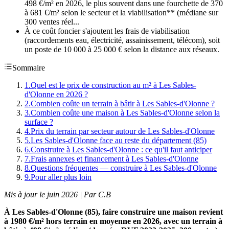
498 €/m² en 2026, le plus souvent dans une fourchette de 370
à 681 €/m² selon le secteur et la viabilisation** (médiane sur
300 ventes réel...
À ce coût foncier s'ajoutent les frais de viabilisation
(raccordements eau, électricité, assainissement, télécom), soit
un poste de 10 000 à 25 000 € selon la distance aux réseaux.
Sommaire
1
.
Quel est le prix de construction au m² à Les Sables-
d'Olonne en 2026 ?
2
.
Combien coûte un terrain à bâtir à Les Sables-d'Olonne ?
3
.
Combien coûte une maison à Les Sables-d'Olonne selon la
surface ?
4
.
Prix du terrain par secteur autour de Les Sables-d'Olonne
5
.
Les Sables-d'Olonne face au reste du département (85)
6
.
Construire à Les Sables-d'Olonne : ce qu'il faut anticiper
7
.
Frais annexes et financement à Les Sables-d'Olonne
8
.
Questions fréquentes — construire à Les Sables-d'Olonne
9
.
Pour aller plus loin
Mis à jour le juin 2026 | Par C.B
À Les Sables-d'Olonne (85), faire construire une maison revient
à 1980 €/m² hors terrain en moyenne en 2026, avec un terrain à