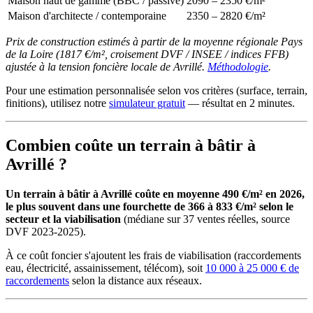
Maison haut de gamme (BBC / passive)
2090 – 2350 €/m²
Maison d'architecte / contemporaine
2350 – 2820 €/m²
Prix de construction estimés à partir de la moyenne régionale Pays
de la Loire (1817 €/m², croisement DVF / INSEE / indices FFB)
ajustée à la tension foncière locale de Avrillé.
Méthodologie
.
Pour une estimation personnalisée selon vos critères (surface, terrain,
finitions), utilisez notre
simulateur gratuit
— résultat en 2 minutes.
Combien coûte un terrain à bâtir à
Avrillé ?
Un terrain à bâtir à Avrillé coûte en moyenne 490 €/m² en 2026,
le plus souvent dans une fourchette de 366 à 833 €/m² selon le
secteur et la viabilisation
(médiane sur 37 ventes réelles, source
DVF 2023-2025).
À ce coût foncier s'ajoutent les frais de viabilisation (raccordements
eau, électricité, assainissement, télécom), soit
10 000 à 25 000 € de
raccordements
selon la distance aux réseaux.