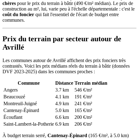
chères
pour le prix du terrain à bâtir (490 €/m² médian). Le prix de
construction au m², lui, varie peu à l'échelle départementale : c'est le
coût du foncier
qui fait l'essentiel de l'écart de budget entre
communes.
Prix du terrain par secteur autour de
Avrillé
Les communes autour de Avrillé affichent des prix fonciers très
contrastés. Voici les prix médians réels du terrain à bâtir (données
DVF 2023-2025) dans les communes proches :
Commune
Distance
Terrain médian
Angers
3.7 km
546 €/m²
Beaucouzé
4.1 km
191 €/m²
Montreuil-Juigné
4.9 km
241 €/m²
Cantenay-Épinard
5.0 km
165 €/m²
Écouflant
6.6 km
200 €/m²
Saint-Lambert-la-Potherie
6.9 km
206 €/m²
À budget terrain serré,
Cantenay-Épinard
(165 €/m², à 5.0 km)