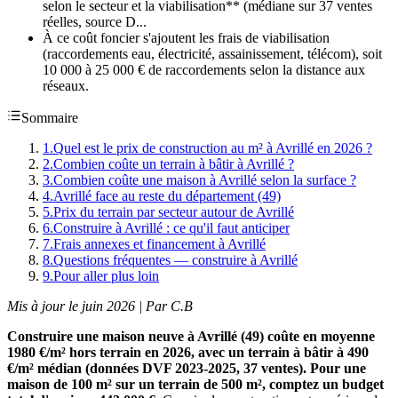
selon le secteur et la viabilisation** (médiane sur 37 ventes
réelles, source D...
À ce coût foncier s'ajoutent les frais de viabilisation
(raccordements eau, électricité, assainissement, télécom), soit
10 000 à 25 000 € de raccordements selon la distance aux
réseaux.
Sommaire
1
.
Quel est le prix de construction au m² à Avrillé en 2026 ?
2
.
Combien coûte un terrain à bâtir à Avrillé ?
3
.
Combien coûte une maison à Avrillé selon la surface ?
4
.
Avrillé face au reste du département (49)
5
.
Prix du terrain par secteur autour de Avrillé
6
.
Construire à Avrillé : ce qu'il faut anticiper
7
.
Frais annexes et financement à Avrillé
8
.
Questions fréquentes — construire à Avrillé
9
.
Pour aller plus loin
Mis à jour le juin 2026 | Par C.B
Construire une maison neuve à Avrillé (49) coûte en moyenne
1980 €/m² hors terrain en 2026, avec un terrain à bâtir à 490
€/m² médian (données DVF 2023-2025, 37 ventes). Pour une
maison de 100 m² sur un terrain de 500 m², comptez un budget