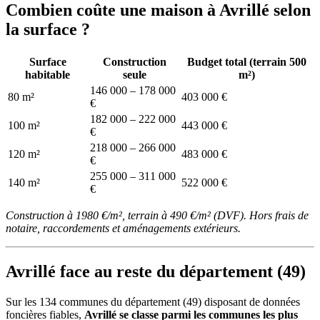
Combien coûte une maison à Avrillé selon
la surface ?
Surface
Construction
Budget total (terrain 500
habitable
seule
m²)
146 000 – 178 000
80 m²
403 000 €
€
182 000 – 222 000
100 m²
443 000 €
€
218 000 – 266 000
120 m²
483 000 €
€
255 000 – 311 000
140 m²
522 000 €
€
Construction à 1980 €/m², terrain à 490 €/m² (DVF). Hors frais de
notaire, raccordements et aménagements extérieurs.
Avrillé face au reste du département (49)
Sur les 134 communes du département (49) disposant de données
foncières fiables,
Avrillé se classe parmi les communes les plus