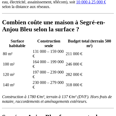
eau, électricité, assainissement, télécom), soit
10 000 à 25 000 €
selon la distance aux réseaux.
Combien coûte une maison à Segré-en-
Anjou Bleu selon la surface ?
Surface
Construction
Budget total (terrain 500
habitable
seule
m²)
131 000 – 159 000
80 m²
211 000 €
€
164 000 – 199 000
100 m²
246 000 €
€
197 000 – 239 000
120 m²
282 000 €
€
230 000 – 279 000
140 m²
318 000 €
€
Construction à 1780 €/m², terrain à 137 €/m² (DVF). Hors frais de
notaire, raccordements et aménagements extérieurs.