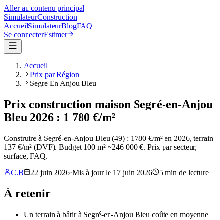
Aller au contenu principal
Simulateur
Construction
Accueil
Simulateur
Blog
FAQ
Se connecter
Estimer
Accueil
Prix par Région
Segre En Anjou Bleu
Prix construction maison Segré-en-Anjou
Bleu 2026 : 1 780 €/m²
Construire à Segré-en-Anjou Bleu (49) : 1780 €/m² en 2026, terrain
137 €/m² (DVF). Budget 100 m² ~246 000 €. Prix par secteur,
surface, FAQ.
C.B
22 juin 2026
·
Mis à jour le
17 juin 2026
5
min de lecture
À retenir
Un terrain à bâtir à Segré-en-Anjou Bleu coûte en moyenne