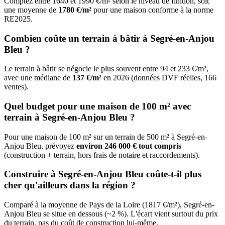
Comptez entre 1640 et 1990 €/m² selon le niveau de finition, soit
une moyenne de
1780 €/m²
pour une maison conforme à la norme
RE2025.
Combien coûte un terrain à bâtir à Segré-en-Anjou
Bleu ?
Le terrain à bâtir se négocie le plus souvent entre 94 et 233 €/m²,
avec une médiane de
137 €/m²
en 2026 (données DVF réelles, 166
ventes).
Quel budget pour une maison de 100 m² avec
terrain à Segré-en-Anjou Bleu ?
Pour une maison de 100 m² sur un terrain de 500 m² à Segré-en-
Anjou Bleu, prévoyez
environ 246 000 € tout compris
(construction + terrain, hors frais de notaire et raccordements).
Construire à Segré-en-Anjou Bleu coûte-t-il plus
cher qu'ailleurs dans la région ?
Comparé à la moyenne de Pays de la Loire (1817 €/m²), Segré-en-
Anjou Bleu se situe en dessous (~2 %). L'écart vient surtout du prix
du terrain, pas du coût de construction lui-même.