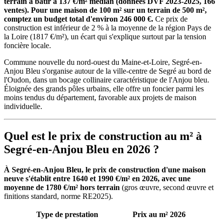
terrain à bâtir à 137 €/m² médian (données DVF 2023-2025, 166
ventes). Pour une maison de 100 m² sur un terrain de 500 m²,
comptez un budget total d'environ 246 000 €.
Ce prix de
construction est inférieur de 2 % à la moyenne de la région Pays de
la Loire (1817 €/m²), un écart qui s'explique surtout par la tension
foncière locale.
Commune nouvelle du nord-ouest du Maine-et-Loire, Segré-en-
Anjou Bleu s'organise autour de la ville-centre de Segré au bord de
l'Oudon, dans un bocage collinaire caractéristique de l'Anjou bleu.
Éloignée des grands pôles urbains, elle offre un foncier parmi les
moins tendus du département, favorable aux projets de maison
individuelle.
Quel est le prix de construction au m² à
Segré-en-Anjou Bleu en 2026 ?
À Segré-en-Anjou Bleu, le prix de construction d'une maison
neuve s'établit entre 1640 et 1990 €/m² en 2026, avec une
moyenne de 1780 €/m² hors terrain
(gros œuvre, second œuvre et
finitions standard, norme RE2025).
Type de prestation
Prix au m² 2026