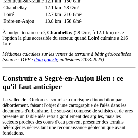
Montreuil-sur-Maine
12.1 km
150 €/m²
Chambellay
12.1 km
58 €/m²
Loiré
12.7 km
216 €/m²
Erdre-en-Anjou
13.8 km
158 €/m²
À budget terrain serré,
Chambellay
(58 €/m², à 12.1 km) reste
l'option la plus accessible du secteur, quand
Loiré
culmine à 216
€/m².
Médianes calculées sur les ventes de terrains à bâtir géolocalisées
(source : DVF /
data.gouv.fr
, millésimes 2023-2025).
Construire à Segré-en-Anjou Bleu : ce
qu'il faut anticiper
La vallée de l'Oudon est soumise à un risque d'inondation par
débordement, faisant l'objet d'une cartographie de l'aléa dans les
documents d'urbanisme. Le sous-sol composé de schistes et de grès
présente un faible aléa retrait-gonflement des argiles, mais les
secteurs proches des cours d'eau peuvent présenter des terrains
hétérogènes nécessitant une reconnaissance géotechnique avant
fondations.