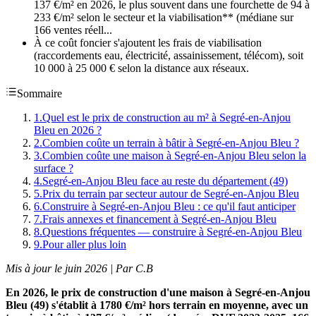
137 €/m² en 2026, le plus souvent dans une fourchette de 94 à
233 €/m² selon le secteur et la viabilisation** (médiane sur
166 ventes réell...
À ce coût foncier s'ajoutent les frais de viabilisation
(raccordements eau, électricité, assainissement, télécom), soit
10 000 à 25 000 € selon la distance aux réseaux.
Sommaire
1
.
Quel est le prix de construction au m² à Segré-en-Anjou
Bleu en 2026 ?
2
.
Combien coûte un terrain à bâtir à Segré-en-Anjou Bleu ?
3
.
Combien coûte une maison à Segré-en-Anjou Bleu selon la
surface ?
4
.
Segré-en-Anjou Bleu face au reste du département (49)
5
.
Prix du terrain par secteur autour de Segré-en-Anjou Bleu
6
.
Construire à Segré-en-Anjou Bleu : ce qu'il faut anticiper
7
.
Frais annexes et financement à Segré-en-Anjou Bleu
8
.
Questions fréquentes — construire à Segré-en-Anjou Bleu
9
.
Pour aller plus loin
Mis à jour le juin 2026 | Par C.B
En 2026, le prix de construction d'une maison à Segré-en-Anjou
Bleu (49) s'établit à 1780 €/m² hors terrain en moyenne, avec un