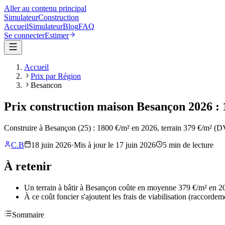
Aller au contenu principal
Simulateur
Construction
Accueil
Simulateur
Blog
FAQ
Se connecter
Estimer
Accueil
Prix par Région
Besancon
Prix construction maison Besançon 2026 : 
Construire à Besançon (25) : 1800 €/m² en 2026, terrain 379 €/m² (D
C.B
18 juin 2026
·
Mis à jour le
17 juin 2026
5
min de lecture
À retenir
Un terrain à bâtir à Besançon coûte en moyenne 379 €/m² en 2026
À ce coût foncier s'ajoutent les frais de viabilisation (raccorde
Sommaire