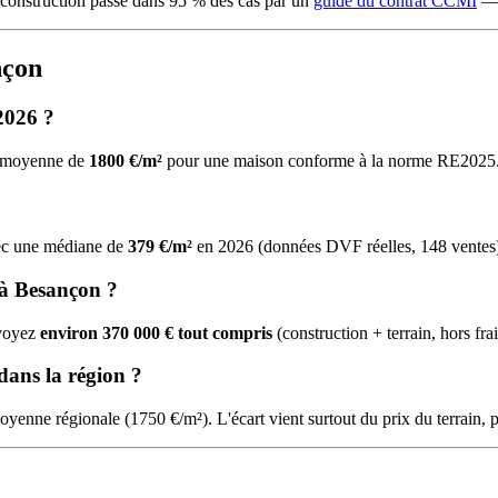
 construction passe dans 95 % des cas par un
guide du contrat CCMI
— 
nçon
2026 ?
ne moyenne de
1800 €/m²
pour une maison conforme à la norme RE2025
avec une médiane de
379 €/m²
en 2026 (données DVF réelles, 148 ventes
 à Besançon ?
évoyez
environ 370 000 € tout compris
(construction + terrain, hors fra
dans la région ?
oyenne régionale (1750 €/m²). L'écart vient surtout du prix du terrain, 