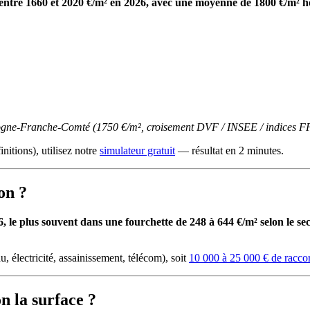
 entre 1660 et 2020 €/m² en 2026, avec une moyenne de 1800 €/m² h
gogne-Franche-Comté (1750 €/m², croisement DVF / INSEE / indices FFB
initions), utilisez notre
simulateur gratuit
— résultat en 2 minutes.
on ?
le plus souvent dans une fourchette de 248 à 644 €/m² selon le secte
u, électricité, assainissement, télécom), soit
10 000 à 25 000 € de racc
 la surface ?