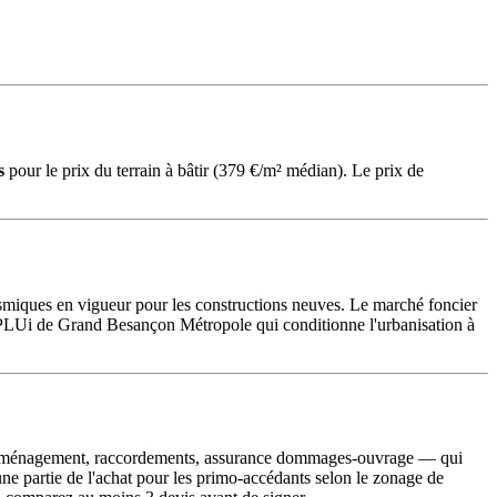
s
pour le prix du terrain à bâtir (379 €/m² médian). Le prix de
sismiques en vigueur pour les constructions neuves. Le marché foncier
n PLUi de Grand Besançon Métropole qui conditionne l'urbanisation à
e d'aménagement, raccordements, assurance dommages-ouvrage — qui
ne partie de l'achat pour les primo-accédants selon le zonage de