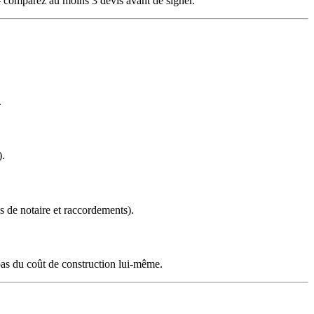
comparez au moins 3 devis avant de signer.
.
).
is de notaire et raccordements).
pas du coût de construction lui-même.