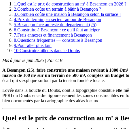
1
.
Quel est le prix de construction au m² à Besançon en 2026 ?
2
.
Combien coûte un terrain à bâtir à Besançon ?
3
.
Combien coûte une maison à Besançon selon la surface ?
4
.
Prix du terrain par secteur autour de Besançon
5
.
Besançon face au reste du département (25)
6
.
Construire à Besançon : ce qu'il faut anticiper
7
.
Frais annexes et financement à Besançon
8
.
Questions fréquentes — construire à Besançon
9
.
Pour aller plus loin
10
.
Construire ailleurs dans le Doubs
Mis à jour le juin 2026 | Par C.B
À Besançon (25), faire construire une maison revient à 1800 €/m
maison de 100 m² sur un terrain de 500 m², comptez un budget to
écart qui s'explique surtout par la tension foncière locale.
Lovée dans la boucle du Doubs, dont la topographie constitue elle-m
PPRI du Doubs encadre rigoureusement les zones constructibles en fon
bien documentés par la cartographie des aléas locaux.
Quel est le prix de construction au m² à B