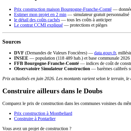
Prix construction maison Bourgogne-Franche-Comté
— données
Estimer mon projet en 2 min
— simulateur gratuit personnalisé
le détail des coûts cachés
— tous les coûts à anticiper
Le contrat CCMI expliqué
— protections et pièges
Sources
DVF
(Demandes de Valeurs Foncières) —
data.gouv.fr
, millés
INSEE
— population (118 489 hab.) et base communale 2026
FFB Bourgogne-Franche-Comté
— indices de coût de const
Observatoire Simulateur Construction
— barèmes calibrés su
Prix actualisés en juin 2026. Les montants varient selon le terrain, le
Construire ailleurs dans le Doubs
Comparez le prix de construction dans les communes voisines du mê
Prix construction à Montbeliard
Construire à Pontarlier
Vous avez un projet de construction ?