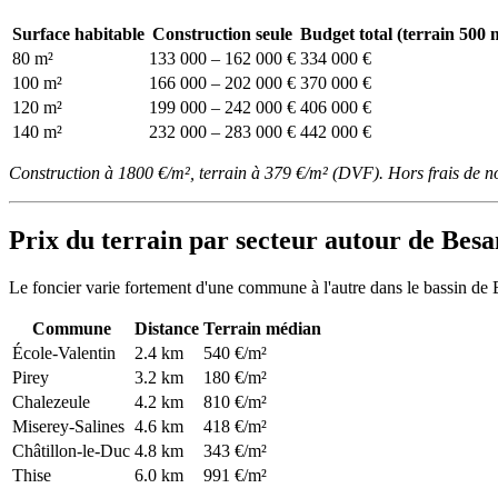
Surface habitable
Construction seule
Budget total (terrain 500 
80 m²
133 000 – 162 000 €
334 000 €
100 m²
166 000 – 202 000 €
370 000 €
120 m²
199 000 – 242 000 €
406 000 €
140 m²
232 000 – 283 000 €
442 000 €
Construction à 1800 €/m², terrain à 379 €/m² (DVF). Hors frais de n
Prix du terrain par secteur autour de Bes
Le foncier varie fortement d'une commune à l'autre dans le bassin de
Commune
Distance
Terrain médian
École-Valentin
2.4 km
540 €/m²
Pirey
3.2 km
180 €/m²
Chalezeule
4.2 km
810 €/m²
Miserey-Salines
4.6 km
418 €/m²
Châtillon-le-Duc
4.8 km
343 €/m²
Thise
6.0 km
991 €/m²