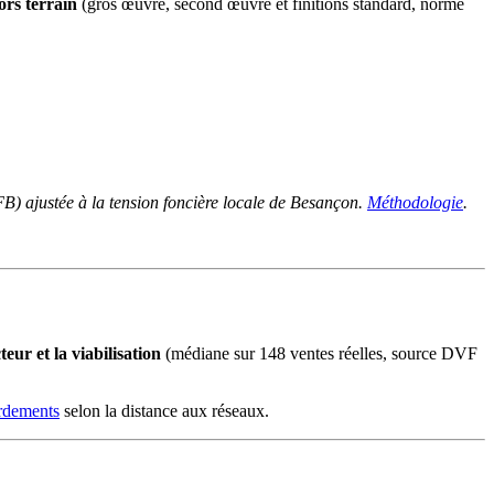
ors terrain
(gros œuvre, second œuvre et finitions standard, norme
) ajustée à la tension foncière locale de Besançon.
Méthodologie
.
ur et la viabilisation
(médiane sur 148 ventes réelles, source DVF
ordements
selon la distance aux réseaux.