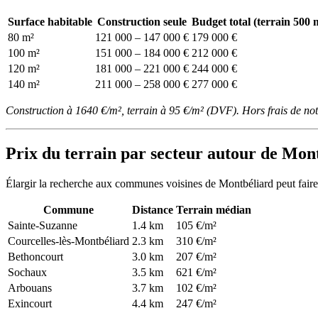
Surface habitable
Construction seule
Budget total (terrain 500 
80 m²
121 000 – 147 000 €
179 000 €
100 m²
151 000 – 184 000 €
212 000 €
120 m²
181 000 – 221 000 €
244 000 €
140 m²
211 000 – 258 000 €
277 000 €
Construction à 1640 €/m², terrain à 95 €/m² (DVF). Hors frais de no
Prix du terrain par secteur autour de Mon
Élargir la recherche aux communes voisines de Montbéliard peut faire
Commune
Distance
Terrain médian
Sainte-Suzanne
1.4 km
105 €/m²
Courcelles-lès-Montbéliard
2.3 km
310 €/m²
Bethoncourt
3.0 km
207 €/m²
Sochaux
3.5 km
621 €/m²
Arbouans
3.7 km
102 €/m²
Exincourt
4.4 km
247 €/m²