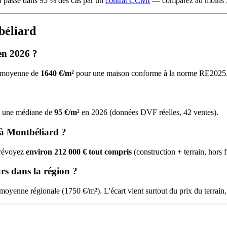
on passe dans 95 % des cas par un
contrat CCMI
— comparez au moins 3 
béliard
en 2026 ?
ne moyenne de
1640 €/m²
pour une maison conforme à la norme RE2025
vec une médiane de
95 €/m²
en 2026 (données DVF réelles, 42 ventes).
 à Montbéliard ?
prévoyez
environ 212 000 € tout compris
(construction + terrain, hors f
urs dans la région ?
 moyenne régionale (1750 €/m²). L'écart vient surtout du prix du terrain