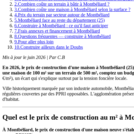
2
.
Combien coûte un terrain à bâtir à Montbéliard ?
3
.
Combien coûte une maison à Montbéliard selon la surface ?
4
.
Prix du terrain par secteur autour de Montbéliard
5
.
Montbéliard face au reste du département (25)
6
.
Construire à Montbéliard : ce qu'il faut anticiper
7
.
Frais annexes et financement à Montbéliard
8
.
Questions fréquentes — construire à Montbéliard
9
.
Pour aller plus loin
10
.
Construire ailleurs dans le Doubs
Mis à jour le juin 2026 | Par C.B
En 2026, le prix de construction d'une maison à Montbéliard (25)
une maison de 100 m² sur un terrain de 500 m², comptez un budge
€/m²), un écart qui s'explique surtout par la tension foncière locale.
Ville historiquement marquée par son industrie automobile, Montbélia
régulières couvertes par des PPRI opposables. L'agglomération présente
d'habitat.
Quel est le prix de construction au m² à M
À Montbéliard, le prix de construction d'une maison neuve s'étab