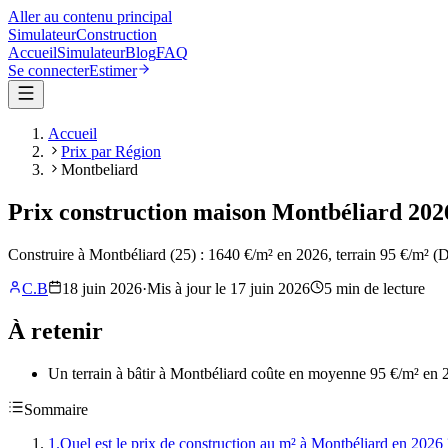
Aller au contenu principal
Simulateur
Construction
Accueil
Simulateur
Blog
FAQ
Se connecter
Estimer
Accueil
Prix par Région
Montbeliard
Prix construction maison Montbéliard 2026
Construire à Montbéliard (25) : 1640 €/m² en 2026, terrain 95 €/m² 
C.B
18 juin 2026
·
Mis à jour le
17 juin 2026
5
min de lecture
À retenir
Un terrain à bâtir à Montbéliard coûte en moyenne 95 €/m² en 202
Sommaire
1
.
Quel est le prix de construction au m² à Montbéliard en 2026 