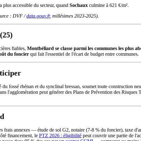
la plus accessible du secteur, quand
Sochaux
culmine à 621 €/m².
source : DVF /
data.gouv.fr
, millésimes 2023-2025).
(25)
ières fiables,
Montbéliard se classe parmi les communes les plus a
oût du foncier
qui fait l'essentiel de l'écart de budget entre communes.
ticiper
mité du fossé rhénan et du synclinal bressan, soumet toute construction
dans l'agglomération peut générer des Plans de Prévention des Risques T
rd
 les frais annexes — étude de sol G2, notaire (7-8 % du foncier), tax
Côté financement, le
PTZ 2026 : éligibilité
peut couvrir une partie de l'a