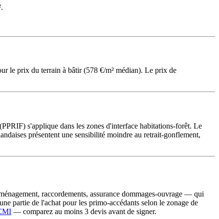
.
ur le prix du terrain à bâtir (578 €/m² médian). Le prix de
t (PPRIF) s'applique dans les zones d'interface habitations-forêt. Le
andaises présentent une sensibilité moindre au retrait-gonflement,
e d'aménagement, raccordements, assurance dommages-ouvrage — qui
une partie de l'achat pour les primo-accédants selon le zonage de
CCMI
— comparez au moins 3 devis avant de signer.