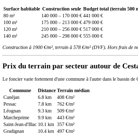
Surface habitable
Construction seule
Budget total (terrain 500 
80 m²
140 000 – 170 000 €
441 000 €
100 m²
175 000 – 213 000 €
479 000 €
120 m²
210 000 – 256 000 €
517 000 €
140 m²
245 000 – 298 000 €
555 000 €
Construction à 1900 €/m², terrain à 578 €/m² (DVF). Hors frais de n
Prix du terrain par secteur autour de Cest
Le foncier varie fortement d'une commune à l'autre dans le bassin de
Commune
Distance
Terrain médian
Canéjan
6.8 km
408 €/m²
Pessac
7.8 km
762 €/m²
Léognan
9.3 km
509 €/m²
Marcheprime
9.9 km
443 €/m²
Saint-Jean-d'Illac
10.1 km
357 €/m²
Gradignan
10.4 km
497 €/m²