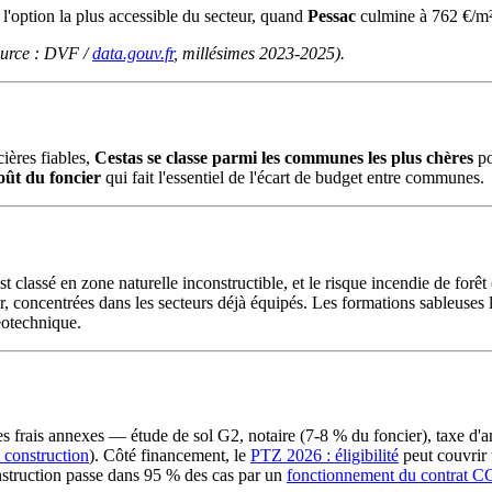
l'option la plus accessible du secteur, quand
Pessac
culmine à 762 €/m²
source : DVF /
data.gouv.fr
, millésimes 2023-2025).
ières fiables,
Cestas se classe parmi les communes les plus chères
po
oût du foncier
qui fait l'essentiel de l'écart de budget entre communes.
st classé en zone naturelle inconstructible, et le risque incendie de forê
 concentrées dans les secteurs déjà équipés. Les formations sableuses l
éotechnique.
 les frais annexes — étude de sol G2, notaire (7-8 % du foncier), tax
 construction
). Côté financement, le
PTZ 2026 : éligibilité
peut couvrir 
nstruction passe dans 95 % des cas par un
fonctionnement du contrat 