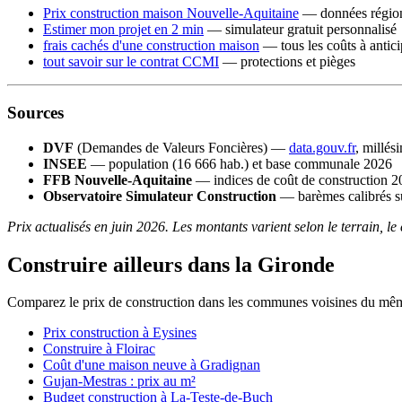
Prix construction maison Nouvelle-Aquitaine
— données régiona
Estimer mon projet en 2 min
— simulateur gratuit personnalisé
frais cachés d'une construction maison
— tous les coûts à antici
tout savoir sur le contrat CCMI
— protections et pièges
Sources
DVF
(Demandes de Valeurs Foncières) —
data.gouv.fr
, millés
INSEE
— population (16 666 hab.) et base communale 2026
FFB Nouvelle-Aquitaine
— indices de coût de construction 2
Observatoire Simulateur Construction
— barèmes calibrés su
Prix actualisés en juin 2026. Les montants varient selon le terrain, le
Construire ailleurs dans la Gironde
Comparez le prix de construction dans les communes voisines du mê
Prix construction à Eysines
Construire à Floirac
Coût d'une maison neuve à Gradignan
Gujan-Mestras : prix au m²
Budget construction à La-Teste-de-Buch