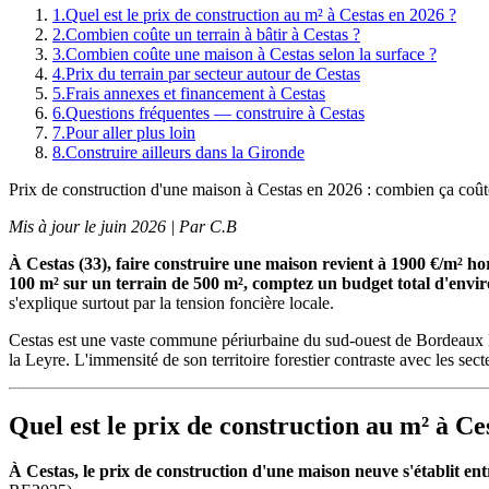
1
.
Quel est le prix de construction au m² à Cestas en 2026 ?
2
.
Combien coûte un terrain à bâtir à Cestas ?
3
.
Combien coûte une maison à Cestas selon la surface ?
4
.
Prix du terrain par secteur autour de Cestas
5
.
Frais annexes et financement à Cestas
6
.
Questions fréquentes — construire à Cestas
7
.
Pour aller plus loin
8
.
Construire ailleurs dans la Gironde
Prix de construction d'une maison à Cestas en 2026 : combien ça coût
Mis à jour le juin 2026 | Par C.B
À Cestas (33), faire construire une maison revient à 1900 €/m² 
100 m² sur un terrain de 500 m², comptez un budget total d'envir
s'explique surtout par la tension foncière locale.
Cestas est une vaste commune périurbaine du sud-ouest de Bordeaux Métr
la Leyre. L'immensité de son territoire forestier contraste avec les s
Quel est le prix de construction au m² à Ce
À Cestas, le prix de construction d'une maison neuve s'établit e