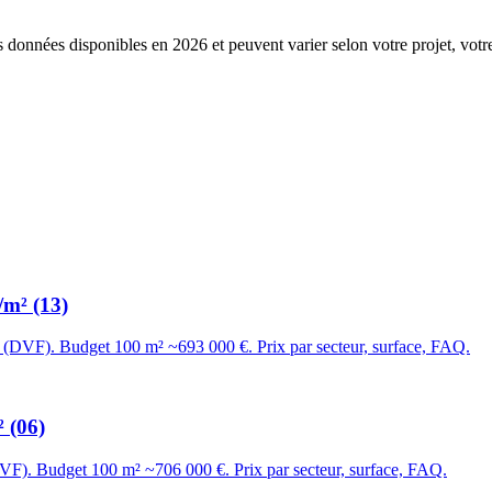
s données disponibles en 2026 et peuvent varier selon votre projet, votr
/m² (13)
² (DVF). Budget 100 m² ~693 000 €. Prix par secteur, surface, FAQ.
 (06)
DVF). Budget 100 m² ~706 000 €. Prix par secteur, surface, FAQ.