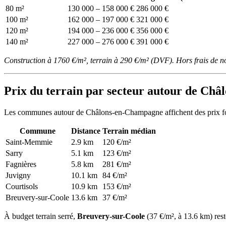
80 m²
130 000 – 158 000 €
286 000 €
100 m²
162 000 – 197 000 €
321 000 €
120 m²
194 000 – 236 000 €
356 000 €
140 m²
227 000 – 276 000 €
391 000 €
Construction à 1760 €/m², terrain à 290 €/m² (DVF). Hors frais de n
Prix du terrain par secteur autour de Ch
Les communes autour de Châlons-en-Champagne affichent des prix fonc
Commune
Distance
Terrain médian
Saint-Memmie
2.9 km
120 €/m²
Sarry
5.1 km
123 €/m²
Fagnières
5.8 km
281 €/m²
Juvigny
10.1 km
84 €/m²
Courtisols
10.9 km
153 €/m²
Breuvery-sur-Coole
13.6 km
37 €/m²
À budget terrain serré,
Breuvery-sur-Coole
(37 €/m², à 13.6 km) rest