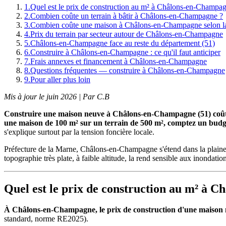
1
.
Quel est le prix de construction au m² à Châlons-en-Champa
2
.
Combien coûte un terrain à bâtir à Châlons-en-Champagne ?
3
.
Combien coûte une maison à Châlons-en-Champagne selon la
4
.
Prix du terrain par secteur autour de Châlons-en-Champagne
5
.
Châlons-en-Champagne face au reste du département (51)
6
.
Construire à Châlons-en-Champagne : ce qu'il faut anticiper
7
.
Frais annexes et financement à Châlons-en-Champagne
8
.
Questions fréquentes — construire à Châlons-en-Champagne
9
.
Pour aller plus loin
Mis à jour le juin 2026 | Par C.B
Construire une maison neuve à Châlons-en-Champagne (51) coûte 
une maison de 100 m² sur un terrain de 500 m², comptez un budge
s'explique surtout par la tension foncière locale.
Préfecture de la Marne, Châlons-en-Champagne s'étend dans la plaine 
topographie très plate, à faible altitude, la rend sensible aux inonda
Quel est le prix de construction au m² à 
À Châlons-en-Champagne, le prix de construction d'une maison ne
standard, norme RE2025).