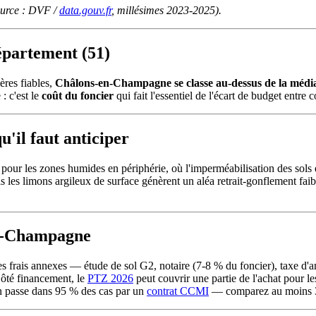
source : DVF /
data.gouv.fr
, millésimes 2023-2025).
épartement (51)
res fiables,
Châlons-en-Champagne se classe au-dessus de la médi
: c'est le
coût du foncier
qui fait l'essentiel de l'écart de budget entr
'il faut anticiper
our les zones humides en périphérie, où l'imperméabilisation des sols
 les limons argileux de surface génèrent un aléa retrait-gonflement fai
en-Champagne
 les frais annexes — étude de sol G2, notaire (7-8 % du foncier), tax
Côté financement, le
PTZ 2026
peut couvrir une partie de l'achat pour
on passe dans 95 % des cas par un
contrat CCMI
— comparez au moins 3 