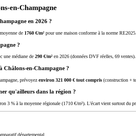
lons-en-Champagne
-Champagne en 2026 ?
ne moyenne de
1760 €/m²
pour une maison conforme à la norme RE2025
mpagne ?
avec une médiane de
290 €/m²
en 2026 (données DVF réelles, 69 ventes).
n à Châlons-en-Champagne ?
Champagne, prévoyez
environ 321 000 € tout compris
(construction + te
er qu'ailleurs dans la région ?
n 3 % à la moyenne régionale (1710 €/m²). L'écart vient surtout du pri
mparatif départemental