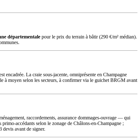
ane départementale
pour le prix du terrain à bâtir (290 €/m² médian).
e communes.
 est encadrée. La craie sous-jacente, omniprésente en Champagne
ble à moyen selon les secteurs, à confirmer via le guichet BRGM avant
e d'aménagement, raccordements, assurance dommages-ouvrage — qui
 les primo-accédants selon le zonage de Châlons-en-Champagne ;
devis avant de signer.