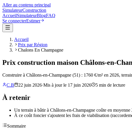
Aller au contenu principal
Simulateur
Construction
Accueil
Simulateur
Blog
FAQ
Se connecter
Estimer
Accueil
Prix par Région
Chalons En Champagne
Prix construction maison Châlons-en-Cham
Construire à Châlons-en-Champagne (51) : 1760 €/m² en 2026, terrai
C.B
22 juin 2026
·
Mis à jour le
17 juin 2026
5
min de lecture
À retenir
Un terrain à bâtir à Châlons-en-Champagne coûte en moyenne 290
À ce coût foncier s'ajoutent les frais de viabilisation (raccordem
Sommaire