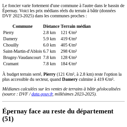
Le foncier varie fortement d'une commune à l'autre dans le bassin de
Épernay. Voici les prix médians réels du terrain à bâtir (données
DVF 2023-2025) dans les communes proches :
Commune
Distance
Terrain médian
Pierry
2.8 km
121 €/m²
Damery
5.9 km
419 €/m²
Chouilly
6.0 km
405 €/m²
Saint-Martin-d'Ablois
6.7 km
298 €/m²
Brugny-Vaudancourt
7.8 km
128 €/m²
Cramant
7.8 km
184 €/m²
À budget terrain serré,
Pierry
(121 €/m², à 2.8 km) reste l'option la
plus accessible du secteur, quand
Damery
culmine à 419 €/m².
Médianes calculées sur les ventes de terrains à bâtir géolocalisées
(source : DVF /
data.gouv.fr
, millésimes 2023-2025).
Épernay face au reste du département
(51)