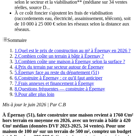
selon le secteur et la viabilisation** (médiane sur 34 ventes
réelles, source D...
À ce coût foncier s'ajoutent les frais de viabilisation
(raccordements eau, électricité, assainissement, télécom), soit
de 10 000 à 25 000 € selon les réseaux selon la distance aux
réseaux.
Sommaire
1
.
Quel est le prix de construction au m² à Épernay en 2026 ?
2
.
Combien coûte un terrain à bâtir à Épernay ?
3
.
Combien coûte une maison à Épernay selon la surface ?
4
.
Prix du terrain par secteur autour de Épernay
5
.
Épernay face au reste du département (51)
6
.
Construire à Épernay : ce qu'il faut anticiper
7
.
Frais annexes et financement à Épernay
8
.
Questions fréquentes — construire à Épernay
9
.
Pour aller plus loin
Mis à jour le juin 2026 | Par C.B
À Épernay (51), faire construire une maison revient à 1760 €/m²
hors terrain en moyenne en 2026, avec un terrain à bâtir à 420
€/m² médian (données DVF 2023-2025, 34 ventes). Pour une
maison de 100 m² sur un terrain de 500 m², comptez un budget