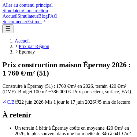
Aller au contenu principal
Simulateur
Construction
Accueil
Simulateur
Blog
FAQ
Se connecter
Estimer
Accueil
Prix par Région
Epernay
Prix construction maison Épernay 2026 :
1 760 €/m² (51)
Construire à Épernay (51) : 1760 €/m² en 2026, terrain 420 €/m²
(DVF). Budget 100 m² ~386 000 €. Prix par secteur, surface, FAQ.
C.B
22 juin 2026
·
Mis à jour le
17 juin 2026
5
min de lecture
À retenir
Un terrain à bâtir à Épernay coûte en moyenne 420 €/m² en
2026, le plus souvent dans une fourchette de 346 à 641 €/m²