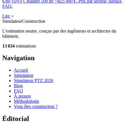
€/m² (DVF). Budget 100 m² ~825 000 €. Prix par secteur, surface,
FAQ.
Lire
Simulateur
Construction
L'estimation neutre, conçue par des ingénieurs et architectes du
bâtiment.
13 834
estimations
Navigation
Accueil
Simulateur
Simulateur PTZ 2026
Blog
FAQ
À propos
Méthodologie
Vous êtes constructeur ?
Éditorial