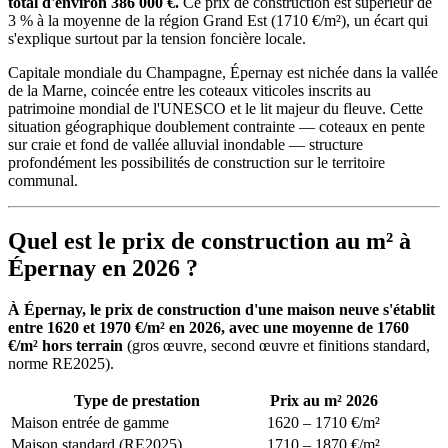
total d'environ 386 000 €.
Ce prix de construction est supérieur de
3 % à la moyenne de la région Grand Est (1710 €/m²), un écart qui
s'explique surtout par la tension foncière locale.
Capitale mondiale du Champagne, Épernay est nichée dans la vallée
de la Marne, coincée entre les coteaux viticoles inscrits au
patrimoine mondial de l'UNESCO et le lit majeur du fleuve. Cette
situation géographique doublement contrainte — coteaux en pente
sur craie et fond de vallée alluvial inondable — structure
profondément les possibilités de construction sur le territoire
communal.
Quel est le prix de construction au m² à
Épernay en 2026 ?
À Épernay, le prix de construction d'une maison neuve s'établit
entre 1620 et 1970 €/m² en 2026, avec une moyenne de 1760
€/m² hors terrain
(gros œuvre, second œuvre et finitions standard,
norme RE2025).
Type de prestation
Prix au m² 2026
Maison entrée de gamme
1620 – 1710 €/m²
Maison standard (RE2025)
1710 – 1870 €/m²