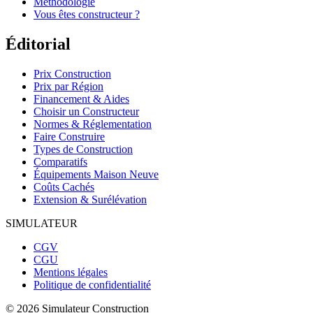
Méthodologie
Vous êtes constructeur ?
Éditorial
Prix Construction
Prix par Région
Financement & Aides
Choisir un Constructeur
Normes & Réglementation
Faire Construire
Types de Construction
Comparatifs
Équipements Maison Neuve
Coûts Cachés
Extension & Surélévation
SIMULATEUR
CGV
CGU
Mentions légales
Politique de confidentialité
©
2026
Simulateur Construction