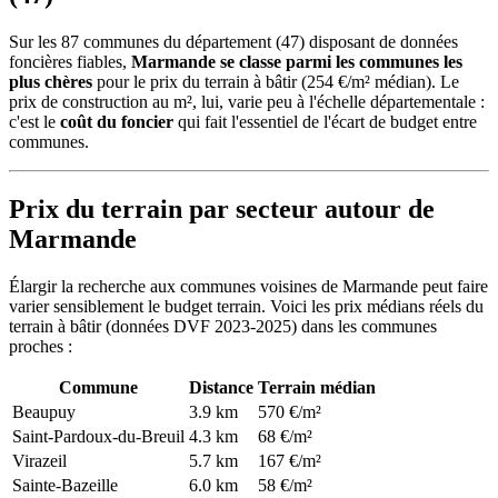
Sur les 87 communes du département (47) disposant de données
foncières fiables,
Marmande se classe parmi les communes les
plus chères
pour le prix du terrain à bâtir (254 €/m² médian). Le
prix de construction au m², lui, varie peu à l'échelle départementale :
c'est le
coût du foncier
qui fait l'essentiel de l'écart de budget entre
communes.
Prix du terrain par secteur autour de
Marmande
Élargir la recherche aux communes voisines de Marmande peut faire
varier sensiblement le budget terrain. Voici les prix médians réels du
terrain à bâtir (données DVF 2023-2025) dans les communes
proches :
Commune
Distance
Terrain médian
Beaupuy
3.9 km
570 €/m²
Saint-Pardoux-du-Breuil
4.3 km
68 €/m²
Virazeil
5.7 km
167 €/m²
Sainte-Bazeille
6.0 km
58 €/m²