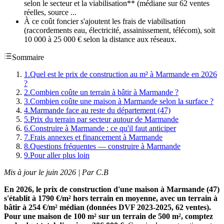
selon le secteur et la viabilisation** (médiane sur 62 ventes
réelles, source ...
À ce coût foncier s'ajoutent les frais de viabilisation
(raccordements eau, électricité, assainissement, télécom), soit
10 000 à 25 000 € selon la distance aux réseaux.
Sommaire
1
.
Quel est le prix de construction au m² à Marmande en 2026
?
2
.
Combien coûte un terrain à bâtir à Marmande ?
3
.
Combien coûte une maison à Marmande selon la surface ?
4
.
Marmande face au reste du département (47)
5
.
Prix du terrain par secteur autour de Marmande
6
.
Construire à Marmande : ce qu'il faut anticiper
7
.
Frais annexes et financement à Marmande
8
.
Questions fréquentes — construire à Marmande
9
.
Pour aller plus loin
Mis à jour le juin 2026 | Par C.B
En 2026, le prix de construction d'une maison à Marmande (47)
s'établit à 1790 €/m² hors terrain en moyenne, avec un terrain à
bâtir à 254 €/m² médian (données DVF 2023-2025, 62 ventes).
Pour une maison de 100 m² sur un terrain de 500 m², comptez