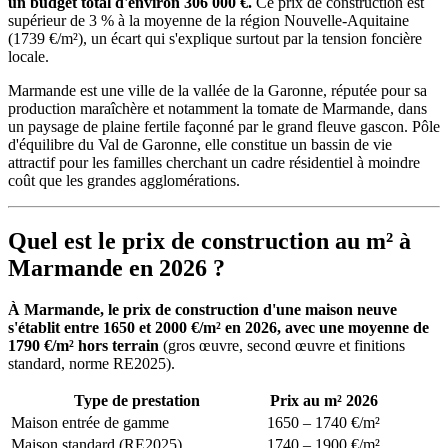
un budget total d'environ 306 000 €.
Ce prix de construction est
supérieur de 3 % à la moyenne de la région Nouvelle-Aquitaine
(1739 €/m²), un écart qui s'explique surtout par la tension foncière
locale.
Marmande est une ville de la vallée de la Garonne, réputée pour sa
production maraîchère et notamment la tomate de Marmande, dans
un paysage de plaine fertile façonné par le grand fleuve gascon. Pôle
d'équilibre du Val de Garonne, elle constitue un bassin de vie
attractif pour les familles cherchant un cadre résidentiel à moindre
coût que les grandes agglomérations.
Quel est le prix de construction au m² à
Marmande en 2026 ?
À Marmande, le prix de construction d'une maison neuve
s'établit entre 1650 et 2000 €/m² en 2026, avec une moyenne de
1790 €/m² hors terrain
(gros œuvre, second œuvre et finitions
standard, norme RE2025).
Type de prestation
Prix au m² 2026
Maison entrée de gamme
1650 – 1740 €/m²
Maison standard (RE2025)
1740 – 1900 €/m²