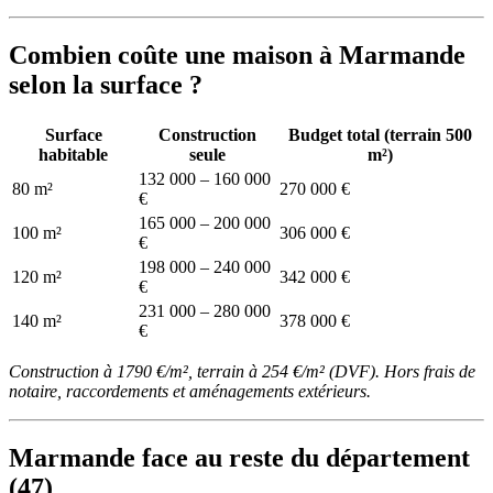
Combien coûte une maison à Marmande
selon la surface ?
Surface
Construction
Budget total (terrain 500
habitable
seule
m²)
132 000 – 160 000
80 m²
270 000 €
€
165 000 – 200 000
100 m²
306 000 €
€
198 000 – 240 000
120 m²
342 000 €
€
231 000 – 280 000
140 m²
378 000 €
€
Construction à 1790 €/m², terrain à 254 €/m² (DVF). Hors frais de
notaire, raccordements et aménagements extérieurs.
Marmande face au reste du département
(47)