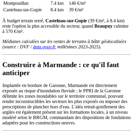
Montpouillan
7.4 km
146 €/m²
Castelnau-sur-Gupie
8.4 km
39 €/m²
À budget terrain serré,
Castelnau-sur-Gupie
(39 €/m², à 8.4 km)
reste l'option la plus accessible du secteur, quand
Beaupuy
culmine
à 570 €/m².
Médianes calculées sur les ventes de terrains à bâtir géolocalisées
(source : DVF /
data.gouv.fr
, millésimes 2023-2025).
Construire à Marmande : ce qu'il faut
anticiper
Implantée en bordure de Garonne, Marmande est directement
exposée au risque d'inondation fluviale ; le PPRI de la Garonne
délimite les zones inondables sur le territoire communal, pouvant
rendre inconstructibles les secteurs les plus exposés ou imposer des
prescriptions de plancher hors d'eau. L'aléa retrait-gonflement des
argiles est également présent sur les formations locales, à un niveau
modéré selon le BRGM, commandant des dispositions de fondations
adaptées pour les constructions neuves.