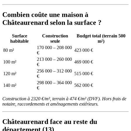
Combien coûte une maison à
Châteaurenard selon la surface ?
Surface
Construction
Budget total (terrain 500
habitable
seule
m²)
170 000 – 208 000
80 m²
423 000 €
€
213 000 – 260 000
100 m²
469 000 €
€
256 000 – 312 000
120 m²
515 000 €
€
298 000 – 364 000
140 m²
562 000 €
€
Construction à 2320 €/m², terrain à 474 €/m² (DVF). Hors frais de
notaire, raccordements et aménagements extérieurs.
Châteaurenard face au reste du
département (13)