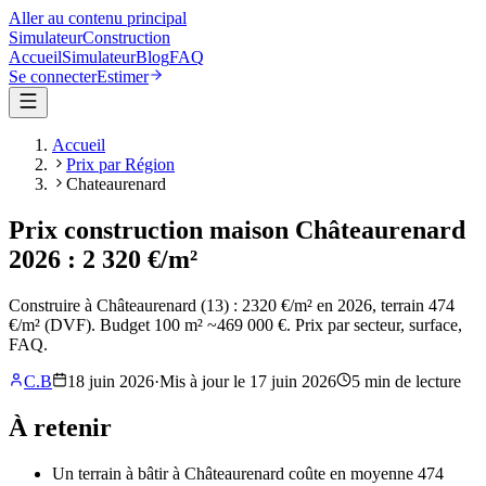
Aller au contenu principal
Simulateur
Construction
Accueil
Simulateur
Blog
FAQ
Se connecter
Estimer
Accueil
Prix par Région
Chateaurenard
Prix construction maison Châteaurenard
2026 : 2 320 €/m²
Construire à Châteaurenard (13) : 2320 €/m² en 2026, terrain 474
€/m² (DVF). Budget 100 m² ~469 000 €. Prix par secteur, surface,
FAQ.
C.B
18 juin 2026
·
Mis à jour le
17 juin 2026
5
min de lecture
À retenir
Un terrain à bâtir à Châteaurenard coûte en moyenne 474