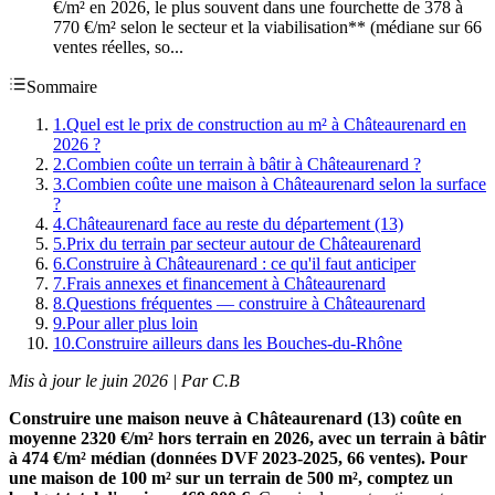
€/m² en 2026, le plus souvent dans une fourchette de 378 à
770 €/m² selon le secteur et la viabilisation** (médiane sur 66
ventes réelles, so...
Sommaire
1
.
Quel est le prix de construction au m² à Châteaurenard en
2026 ?
2
.
Combien coûte un terrain à bâtir à Châteaurenard ?
3
.
Combien coûte une maison à Châteaurenard selon la surface
?
4
.
Châteaurenard face au reste du département (13)
5
.
Prix du terrain par secteur autour de Châteaurenard
6
.
Construire à Châteaurenard : ce qu'il faut anticiper
7
.
Frais annexes et financement à Châteaurenard
8
.
Questions fréquentes — construire à Châteaurenard
9
.
Pour aller plus loin
10
.
Construire ailleurs dans les Bouches-du-Rhône
Mis à jour le juin 2026 | Par C.B
Construire une maison neuve à Châteaurenard (13) coûte en
moyenne 2320 €/m² hors terrain en 2026, avec un terrain à bâtir
à 474 €/m² médian (données DVF 2023-2025, 66 ventes). Pour
une maison de 100 m² sur un terrain de 500 m², comptez un