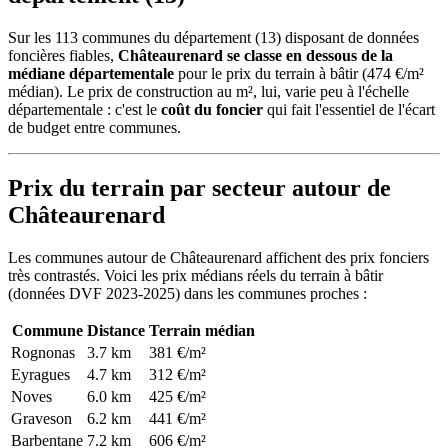
Sur les 113 communes du département (13) disposant de données
foncières fiables,
Châteaurenard se classe en dessous de la
médiane départementale
pour le prix du terrain à bâtir (474 €/m²
médian). Le prix de construction au m², lui, varie peu à l'échelle
départementale : c'est le
coût du foncier
qui fait l'essentiel de l'écart
de budget entre communes.
Prix du terrain par secteur autour de
Châteaurenard
Les communes autour de Châteaurenard affichent des prix fonciers
très contrastés. Voici les prix médians réels du terrain à bâtir
(données DVF 2023-2025) dans les communes proches :
Commune
Distance
Terrain médian
Rognonas
3.7 km
381 €/m²
Eyragues
4.7 km
312 €/m²
Noves
6.0 km
425 €/m²
Graveson
6.2 km
441 €/m²
Barbentane
7.2 km
606 €/m²