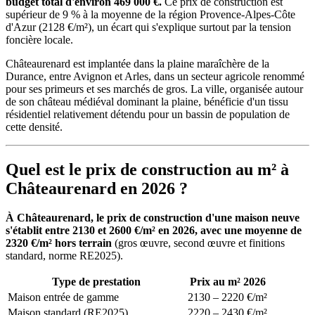
budget total d'environ 469 000 €.
Ce prix de construction est
supérieur de 9 % à la moyenne de la région Provence-Alpes-Côte
d'Azur (2128 €/m²), un écart qui s'explique surtout par la tension
foncière locale.
Châteaurenard est implantée dans la plaine maraîchère de la
Durance, entre Avignon et Arles, dans un secteur agricole renommé
pour ses primeurs et ses marchés de gros. La ville, organisée autour
de son château médiéval dominant la plaine, bénéficie d'un tissu
résidentiel relativement détendu pour un bassin de population de
cette densité.
Quel est le prix de construction au m² à
Châteaurenard en 2026 ?
À Châteaurenard, le prix de construction d'une maison neuve
s'établit entre 2130 et 2600 €/m² en 2026, avec une moyenne de
2320 €/m² hors terrain
(gros œuvre, second œuvre et finitions
standard, norme RE2025).
Type de prestation
Prix au m² 2026
Maison entrée de gamme
2130 – 2220 €/m²
Maison standard (RE2025)
2220 – 2430 €/m²