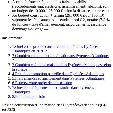
À ce coût foncier s'ajoutent les frais de viabilisation
(raccordements eau, électricité, assainissement, télécom), soit
un budget de 10 000 à 25 000 € selon la distance aux réseaux.
Au budget construction + terrain (291 000 € pour 100 m²)
s'ajoutent les frais annexes — étude de sol G2, notaire (7-8 %
du foncier), taxe d'aménagement, raccordements, assurance
dommages-ouvrage — ...
Sommaire
1
.
Quel est le prix de construction au m² dans Pyrénées-
Atlantiques en 2026 ?
2
.
Combien coûte un terrain à bâtir dans Pyrénées-Atlantiques
?
3
.
Combien coûte une maison dans Pyrénées-Atlantiques selon
la surface ?
4
.
Prix de construction par ville dans Pyrénées-Atlantiques
5
.
Frais annexes et financement dans Pyrénées-Atlantiques
6
.
Estimez votre projet de construction
7
.
Questions fréquentes — construire dans Pyrénées-
Atlantiques
8
.
Pour aller plus loin
Prix de construction d'une maison dans Pyrénées-Atlantiques (64)
en 2026