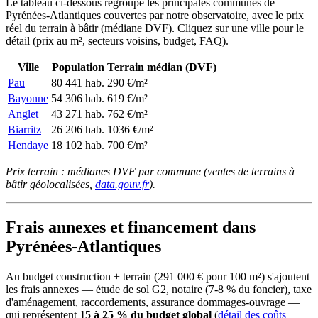
Le tableau ci-dessous regroupe les principales communes de
Pyrénées-Atlantiques couvertes par notre observatoire, avec le prix
réel du terrain à bâtir (médiane DVF). Cliquez sur une ville pour le
détail (prix au m², secteurs voisins, budget, FAQ).
Ville
Population
Terrain médian (DVF)
Pau
80 441 hab.
290 €/m²
Bayonne
54 306 hab.
619 €/m²
Anglet
43 271 hab.
762 €/m²
Biarritz
26 206 hab.
1036 €/m²
Hendaye
18 102 hab.
700 €/m²
Prix terrain : médianes DVF par commune (ventes de terrains à
bâtir géolocalisées,
data.gouv.fr
).
Frais annexes et financement dans
Pyrénées-Atlantiques
Au budget construction + terrain (291 000 € pour 100 m²) s'ajoutent
les frais annexes — étude de sol G2, notaire (7-8 % du foncier), taxe
d'aménagement, raccordements, assurance dommages-ouvrage —
qui représentent
15 à 25 % du budget global
(
détail des coûts