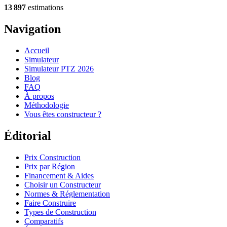
13 897
estimations
Navigation
Accueil
Simulateur
Simulateur PTZ 2026
Blog
FAQ
À propos
Méthodologie
Vous êtes constructeur ?
Éditorial
Prix Construction
Prix par Région
Financement & Aides
Choisir un Constructeur
Normes & Réglementation
Faire Construire
Types de Construction
Comparatifs