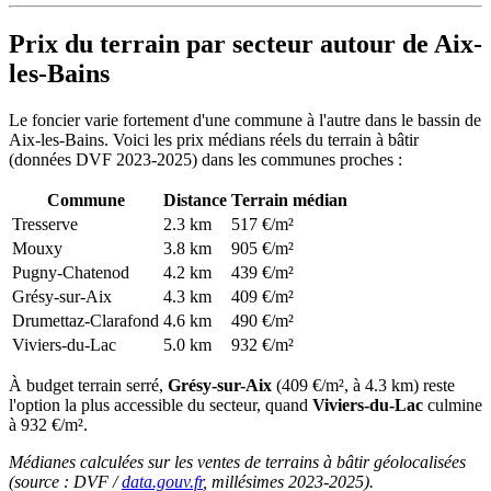
Prix du terrain par secteur autour de Aix-
les-Bains
Le foncier varie fortement d'une commune à l'autre dans le bassin de
Aix-les-Bains. Voici les prix médians réels du terrain à bâtir
(données DVF 2023-2025) dans les communes proches :
Commune
Distance
Terrain médian
Tresserve
2.3 km
517 €/m²
Mouxy
3.8 km
905 €/m²
Pugny-Chatenod
4.2 km
439 €/m²
Grésy-sur-Aix
4.3 km
409 €/m²
Drumettaz-Clarafond
4.6 km
490 €/m²
Viviers-du-Lac
5.0 km
932 €/m²
À budget terrain serré,
Grésy-sur-Aix
(409 €/m², à 4.3 km) reste
l'option la plus accessible du secteur, quand
Viviers-du-Lac
culmine
à 932 €/m².
Médianes calculées sur les ventes de terrains à bâtir géolocalisées
(source : DVF /
data.gouv.fr
, millésimes 2023-2025).