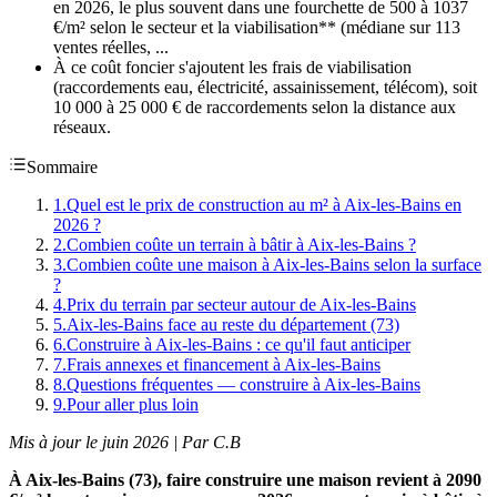
en 2026, le plus souvent dans une fourchette de 500 à 1037
€/m² selon le secteur et la viabilisation** (médiane sur 113
ventes réelles, ...
À ce coût foncier s'ajoutent les frais de viabilisation
(raccordements eau, électricité, assainissement, télécom), soit
10 000 à 25 000 € de raccordements selon la distance aux
réseaux.
Sommaire
1
.
Quel est le prix de construction au m² à Aix-les-Bains en
2026 ?
2
.
Combien coûte un terrain à bâtir à Aix-les-Bains ?
3
.
Combien coûte une maison à Aix-les-Bains selon la surface
?
4
.
Prix du terrain par secteur autour de Aix-les-Bains
5
.
Aix-les-Bains face au reste du département (73)
6
.
Construire à Aix-les-Bains : ce qu'il faut anticiper
7
.
Frais annexes et financement à Aix-les-Bains
8
.
Questions fréquentes — construire à Aix-les-Bains
9
.
Pour aller plus loin
Mis à jour le juin 2026 | Par C.B
À Aix-les-Bains (73), faire construire une maison revient à 2090