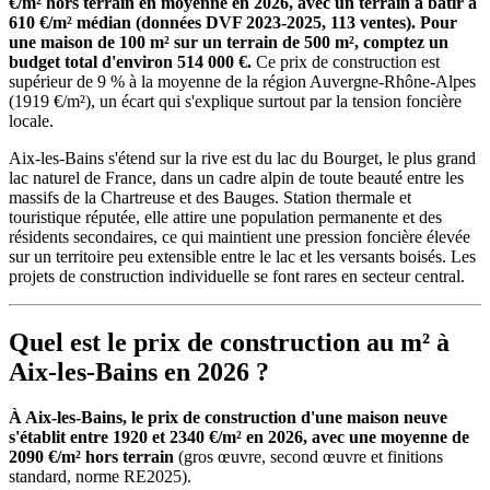
€/m² hors terrain en moyenne en 2026, avec un terrain à bâtir à
610 €/m² médian (données DVF 2023-2025, 113 ventes). Pour
une maison de 100 m² sur un terrain de 500 m², comptez un
budget total d'environ 514 000 €.
Ce prix de construction est
supérieur de 9 % à la moyenne de la région Auvergne-Rhône-Alpes
(1919 €/m²), un écart qui s'explique surtout par la tension foncière
locale.
Aix-les-Bains s'étend sur la rive est du lac du Bourget, le plus grand
lac naturel de France, dans un cadre alpin de toute beauté entre les
massifs de la Chartreuse et des Bauges. Station thermale et
touristique réputée, elle attire une population permanente et des
résidents secondaires, ce qui maintient une pression foncière élevée
sur un territoire peu extensible entre le lac et les versants boisés. Les
projets de construction individuelle se font rares en secteur central.
Quel est le prix de construction au m² à
Aix-les-Bains en 2026 ?
À Aix-les-Bains, le prix de construction d'une maison neuve
s'établit entre 1920 et 2340 €/m² en 2026, avec une moyenne de
2090 €/m² hors terrain
(gros œuvre, second œuvre et finitions
standard, norme RE2025).