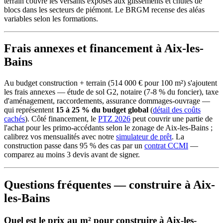
terrain couvre les versants exposés aux glissements et chutes de
blocs dans les secteurs de piémont. Le BRGM recense des aléas
variables selon les formations.
Frais annexes et financement à Aix-les-
Bains
Au budget construction + terrain (514 000 € pour 100 m²) s'ajoutent
les frais annexes — étude de sol G2, notaire (7-8 % du foncier), taxe
d'aménagement, raccordements, assurance dommages-ouvrage —
qui représentent
15 à 25 % du budget global
(
détail des coûts
cachés
). Côté financement, le
PTZ 2026
peut couvrir une partie de
l'achat pour les primo-accédants selon le zonage de Aix-les-Bains ;
calibrez vos mensualités avec notre
simulateur de prêt
. La
construction passe dans 95 % des cas par un
contrat CCMI
—
comparez au moins 3 devis avant de signer.
Questions fréquentes — construire à Aix-
les-Bains
Quel est le prix au m² pour construire à Aix-les-