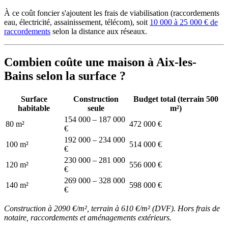
À ce coût foncier s'ajoutent les frais de viabilisation (raccordements
eau, électricité, assainissement, télécom), soit
10 000 à 25 000 € de
raccordements
selon la distance aux réseaux.
Combien coûte une maison à Aix-les-
Bains selon la surface ?
Surface
Construction
Budget total (terrain 500
habitable
seule
m²)
154 000 – 187 000
80 m²
472 000 €
€
192 000 – 234 000
100 m²
514 000 €
€
230 000 – 281 000
120 m²
556 000 €
€
269 000 – 328 000
140 m²
598 000 €
€
Construction à 2090 €/m², terrain à 610 €/m² (DVF). Hors frais de
notaire, raccordements et aménagements extérieurs.