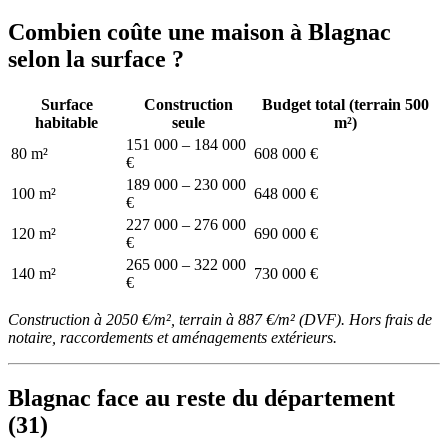
Combien coûte une maison à Blagnac
selon la surface ?
Surface
Construction
Budget total (terrain 500
habitable
seule
m²)
151 000 – 184 000
80 m²
608 000 €
€
189 000 – 230 000
100 m²
648 000 €
€
227 000 – 276 000
120 m²
690 000 €
€
265 000 – 322 000
140 m²
730 000 €
€
Construction à 2050 €/m², terrain à 887 €/m² (DVF). Hors frais de
notaire, raccordements et aménagements extérieurs.
Blagnac face au reste du département
(31)