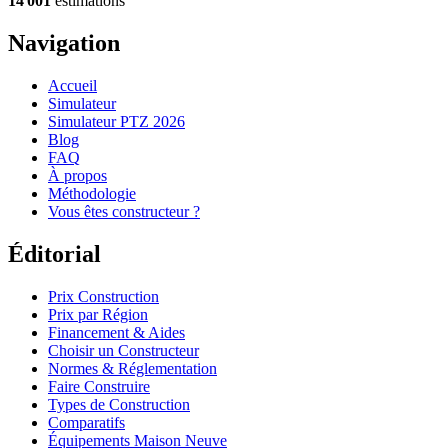
14 001
estimations
Navigation
Accueil
Simulateur
Simulateur PTZ 2026
Blog
FAQ
À propos
Méthodologie
Vous êtes constructeur ?
Éditorial
Prix Construction
Prix par Région
Financement & Aides
Choisir un Constructeur
Normes & Réglementation
Faire Construire
Types de Construction
Comparatifs
Équipements Maison Neuve