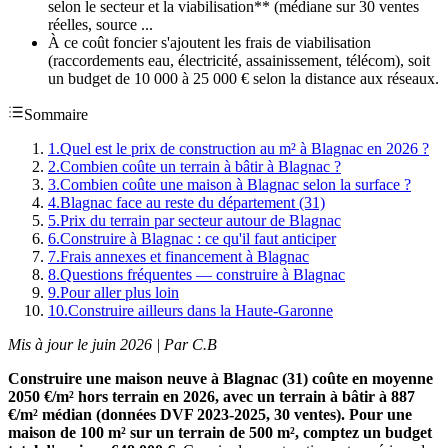
selon le secteur et la viabilisation** (médiane sur 30 ventes
réelles, source ...
À ce coût foncier s'ajoutent les frais de viabilisation
(raccordements eau, électricité, assainissement, télécom), soit
un budget de 10 000 à 25 000 € selon la distance aux réseaux.
Sommaire
1
.
Quel est le prix de construction au m² à Blagnac en 2026 ?
2
.
Combien coûte un terrain à bâtir à Blagnac ?
3
.
Combien coûte une maison à Blagnac selon la surface ?
4
.
Blagnac face au reste du département (31)
5
.
Prix du terrain par secteur autour de Blagnac
6
.
Construire à Blagnac : ce qu'il faut anticiper
7
.
Frais annexes et financement à Blagnac
8
.
Questions fréquentes — construire à Blagnac
9
.
Pour aller plus loin
10
.
Construire ailleurs dans la Haute-Garonne
Mis à jour le juin 2026 | Par C.B
Construire une maison neuve à Blagnac (31) coûte en moyenne
2050 €/m² hors terrain en 2026, avec un terrain à bâtir à 887
€/m² médian (données DVF 2023-2025, 30 ventes). Pour une
maison de 100 m² sur un terrain de 500 m², comptez un budget