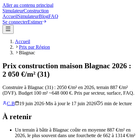
Aller au contenu principal
Simulateur
Construction
Accueil
Simulateur
Blog
FAQ
Se connecter
Estimer
Accueil
Prix par Région
Blagnac
Prix construction maison Blagnac 2026 :
2 050 €/m² (31)
Construire à Blagnac (31) : 2050 €/m² en 2026, terrain 887 €/m²
(DVF). Budget 100 m² ~648 000 €. Prix par secteur, surface, FAQ.
C.B
19 juin 2026
·
Mis à jour le
17 juin 2026
5
min de lecture
À retenir
Un terrain à bâtir à Blagnac coûte en moyenne 887 €/m² en
2026, le plus souvent dans une fourchette de 662 à 1314 €/m²