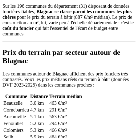
Sur les 196 communes du département (31) disposant de données
foncières fiables,
Blagnac se classe parmi les communes les plus
chères
pour le prix du terrain à bâtir (887 €/m² médian). Le prix de
construction au m², lui, varie peu à l'échelle départementale : c'est le
coût du foncier
qui fait l'essentiel de l'écart de budget entre
communes.
Prix du terrain par secteur autour de
Blagnac
Les communes autour de Blagnac affichent des prix fonciers très
contrastés. Voici les prix médians réels du terrain à bâtir (données
DVF 2023-2025) dans les communes proches :
Commune
Distance
Terrain médian
Beauzelle
3.0 km
463 €/m²
Cornebarrieu
4.7 km
291 €/m²
Aucamville
5.1 km
563 €/m²
Fenouillet
5.2 km
294 €/m²
Colomiers
5.3 km
466 €/m²
Seilh
5.9 km
464 €/m²