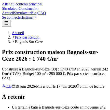
Aller au contenu principal
Simulateur
Construction
Accueil
Simulateur
Blog
FAQ
Se connecter
Estimer
Accueil
Prix par Région
Bagnols Sur Ceze
Prix construction maison Bagnols-sur-
Cèze 2026 : 1 740 €/m²
Construire à Bagnols-sur-Cèze (30) : 1740 €/m² en 2026, terrain 242
€/m² (DVF). Budget 100 m² ~295 000 €. Prix par secteur, surface,
FAQ.
C.B
19 juin 2026
·
Mis à jour le
17 juin 2026
5
min de lecture
À retenir
Un terrain à bâtir à Bagnols-sur-Cèze coûte en moyenne 242