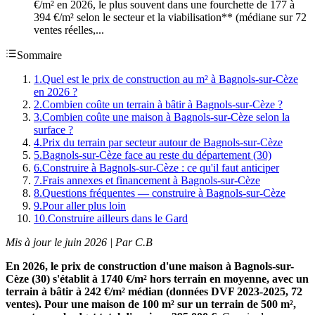
€/m² en 2026, le plus souvent dans une fourchette de 177 à
394 €/m² selon le secteur et la viabilisation** (médiane sur 72
ventes réelles,...
Sommaire
1
.
Quel est le prix de construction au m² à Bagnols-sur-Cèze
en 2026 ?
2
.
Combien coûte un terrain à bâtir à Bagnols-sur-Cèze ?
3
.
Combien coûte une maison à Bagnols-sur-Cèze selon la
surface ?
4
.
Prix du terrain par secteur autour de Bagnols-sur-Cèze
5
.
Bagnols-sur-Cèze face au reste du département (30)
6
.
Construire à Bagnols-sur-Cèze : ce qu'il faut anticiper
7
.
Frais annexes et financement à Bagnols-sur-Cèze
8
.
Questions fréquentes — construire à Bagnols-sur-Cèze
9
.
Pour aller plus loin
10
.
Construire ailleurs dans le Gard
Mis à jour le juin 2026 | Par C.B
En 2026, le prix de construction d'une maison à Bagnols-sur-
Cèze (30) s'établit à 1740 €/m² hors terrain en moyenne, avec un
terrain à bâtir à 242 €/m² médian (données DVF 2023-2025, 72
ventes). Pour une maison de 100 m² sur un terrain de 500 m²,