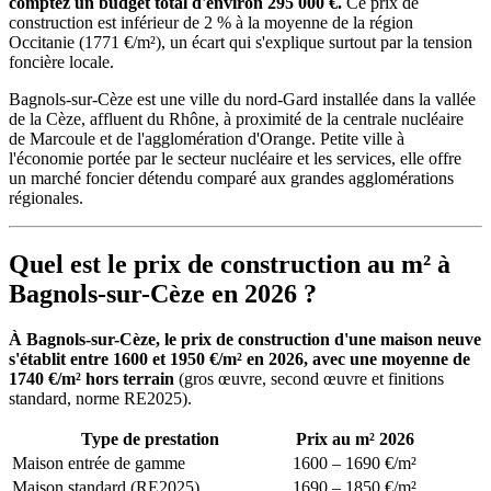
comptez un budget total d'environ 295 000 €.
Ce prix de
construction est inférieur de 2 % à la moyenne de la région
Occitanie (1771 €/m²), un écart qui s'explique surtout par la tension
foncière locale.
Bagnols-sur-Cèze est une ville du nord-Gard installée dans la vallée
de la Cèze, affluent du Rhône, à proximité de la centrale nucléaire
de Marcoule et de l'agglomération d'Orange. Petite ville à
l'économie portée par le secteur nucléaire et les services, elle offre
un marché foncier détendu comparé aux grandes agglomérations
régionales.
Quel est le prix de construction au m² à
Bagnols-sur-Cèze en 2026 ?
À Bagnols-sur-Cèze, le prix de construction d'une maison neuve
s'établit entre 1600 et 1950 €/m² en 2026, avec une moyenne de
1740 €/m² hors terrain
(gros œuvre, second œuvre et finitions
standard, norme RE2025).
Type de prestation
Prix au m² 2026
Maison entrée de gamme
1600 – 1690 €/m²
Maison standard (RE2025)
1690 – 1850 €/m²