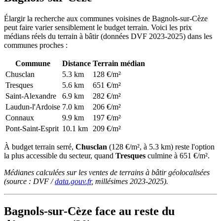
Élargir la recherche aux communes voisines de Bagnols-sur-Cèze
peut faire varier sensiblement le budget terrain. Voici les prix
médians réels du terrain à bâtir (données DVF 2023-2025) dans les
communes proches :
Commune
Distance
Terrain médian
Chusclan
5.3 km
128 €/m²
Tresques
5.6 km
651 €/m²
Saint-Alexandre
6.9 km
282 €/m²
Laudun-l'Ardoise
7.0 km
206 €/m²
Connaux
9.9 km
197 €/m²
Pont-Saint-Esprit
10.1 km
209 €/m²
À budget terrain serré,
Chusclan
(128 €/m², à 5.3 km) reste l'option
la plus accessible du secteur, quand
Tresques
culmine à 651 €/m².
Médianes calculées sur les ventes de terrains à bâtir géolocalisées
(source : DVF /
data.gouv.fr
, millésimes 2023-2025).
Bagnols-sur-Cèze face au reste du