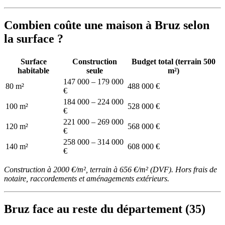
Combien coûte une maison à Bruz selon
la surface ?
Surface
Construction
Budget total (terrain 500
habitable
seule
m²)
147 000 – 179 000
80 m²
488 000 €
€
184 000 – 224 000
100 m²
528 000 €
€
221 000 – 269 000
120 m²
568 000 €
€
258 000 – 314 000
140 m²
608 000 €
€
Construction à 2000 €/m², terrain à 656 €/m² (DVF). Hors frais de
notaire, raccordements et aménagements extérieurs.
Bruz face au reste du département (35)