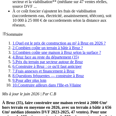
secteur et la viabilisation** (médiane sur 47 ventes réelles,
source DVF ...
À ce coût foncier s'ajoutent les frais de viabilisation
(raccordements eau, électricité, assainissement, télécom), soit
10 000 à 25 000 € de raccordements selon la distance aux
réseaux.
Sommaire
1
.
Quel est le prix de construction au m² à Bruz en 2026 ?
2
.
Combien coûte un terrain à bâtir à Bruz ?
3
.
Combien coûte une maison à Bruz selon la surface ?
4
.
Bruz face au reste du département (35)
5
.
Prix du terrain par secteur autour de Bruz
6
.
Construire à Bruz : ce qu'il faut anticiper
7
.
Frais annexes et financement à Bruz
8
.
Questions fréquentes — construire à Bruz
9
.
Pour aller plus loin
10
.
Construire ailleurs dans l'Ille-et-Vilaine
Mis à jour le juin 2026 | Par C.B
À Bruz (35), faire construire une maison revient à 2000 €/m²
hors terrain en moyenne en 2026, avec un terrain à bâtir à 656
€/m² médian (données DVF 2023-2025, 47 ventes). Pour une