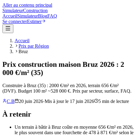
Aller au contenu principal
Simulateur
Construction
Accueil
Simulateur
Blog
FAQ
Se connecter
Estimer
Accueil
Prix par Région
Bruz
Prix construction maison Bruz 2026 : 2
000 €/m² (35)
Construire à Bruz (35) : 2000 €/m² en 2026, terrain 656 €/m²
(DVF). Budget 100 m² ~528 000 €. Prix par secteur, surface, FAQ.
C.B
20 juin 2026
·
Mis à jour le
17 juin 2026
5
min de lecture
À retenir
Un terrain à bâtir à Bruz coûte en moyenne 656 €/m² en 2026,
le plus souvent dans une fourchette de 478 à 871 €/m² selon le