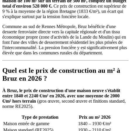
maison de 100 m² sur un terrain de 500 m², comptez un budget
total d'environ 528 000 €.
Ce prix de construction est supérieur de
9 % à la moyenne de la région Bretagne (1833 €/m²), un écart qui
s'explique surtout par la tension foncière locale.
Commune au sud de Rennes Métropole, Bruz bénéficie d'une
desserte ferroviaire directe vers la capitale régionale et d'un tissu
économique propre (zone d'activités de la Lande du Moulin) qui en
font l'une des villes de desserrement résidentiel les plus prisées de
l'intercommunalité. La pression foncière y est significativement plus
élevée que dans les communes rurales du département.
Quel est le prix de construction au m² à
Bruz en 2026 ?
À Bruz, le prix de construction d'une maison neuve s'établit
entre 1840 et 2240 €/m² en 2026, avec une moyenne de 2000
€/m² hors terrain
(gros œuvre, second œuvre et finitions standard,
norme RE2025).
Type de prestation
Prix au m² 2026
Maison entrée de gamme
1840 – 1930 €/m²
Maison standard (RE2025)
1930 – 2110 €/m²