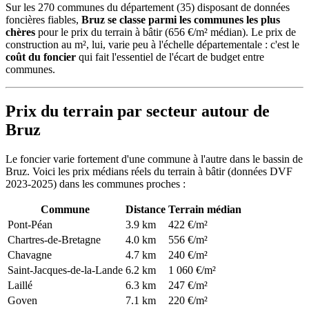
Sur les 270 communes du département (35) disposant de données
foncières fiables,
Bruz se classe parmi les communes les plus
chères
pour le prix du terrain à bâtir (656 €/m² médian). Le prix de
construction au m², lui, varie peu à l'échelle départementale : c'est le
coût du foncier
qui fait l'essentiel de l'écart de budget entre
communes.
Prix du terrain par secteur autour de
Bruz
Le foncier varie fortement d'une commune à l'autre dans le bassin de
Bruz. Voici les prix médians réels du terrain à bâtir (données DVF
2023-2025) dans les communes proches :
Commune
Distance
Terrain médian
Pont-Péan
3.9 km
422 €/m²
Chartres-de-Bretagne
4.0 km
556 €/m²
Chavagne
4.7 km
240 €/m²
Saint-Jacques-de-la-Lande
6.2 km
1 060 €/m²
Laillé
6.3 km
247 €/m²
Goven
7.1 km
220 €/m²