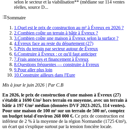
selon le secteur et la viabilisation** (médiane sur 114 ventes
réelles, source D...
Sommaire
1
.
Quel est le prix de construction au m² à Évreux en 2026 ?
2
.
Combien coûte un terrain à bâtir à Évreux ?
3
.
Combien coûte une maison à Évreux selon la surface ?
4
.
Évreux face au reste du département (27)
5
.
Prix du terrain par secteur autour de Évreux
6
.
Construire à Évreux : ce qu'il faut anticiper
7
.
Frais annexes et financement à Évreux
8
.
Questions fréquentes — construire à Évreux
9
.
Pour aller plus loin
10
.
Construire ailleurs dans l'Eure
Mis à jour le juin 2026 | Par C.B
En 2026, le prix de construction d'une maison à Évreux (27)
s'établit à 1690 €/m² hors terrain en moyenne, avec un terrain à
bâtir à 197 €/m² médian (données DVF 2023-2025, 114 ventes).
Pour une maison de 100 m² sur un terrain de 500 m², comptez
un budget total d'environ 268 000 €.
Ce prix de construction est
inférieur de 2 % à la moyenne de la région Normandie (1725 €/m²),
un écart qui s'explique surtout par la tension foncière locale.