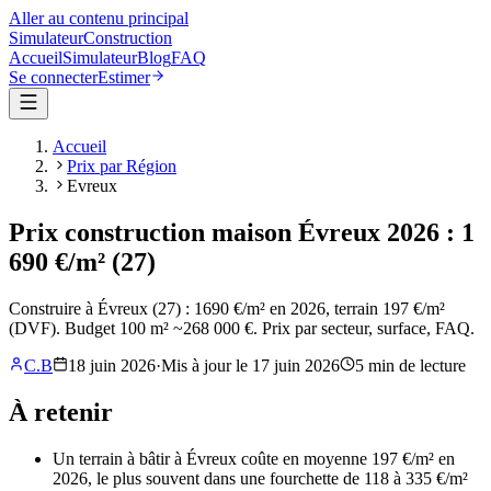
Aller au contenu principal
Simulateur
Construction
Accueil
Simulateur
Blog
FAQ
Se connecter
Estimer
Accueil
Prix par Région
Evreux
Prix construction maison Évreux 2026 : 1
690 €/m² (27)
Construire à Évreux (27) : 1690 €/m² en 2026, terrain 197 €/m²
(DVF). Budget 100 m² ~268 000 €. Prix par secteur, surface, FAQ.
C.B
18 juin 2026
·
Mis à jour le
17 juin 2026
5
min de lecture
À retenir
Un terrain à bâtir à Évreux coûte en moyenne 197 €/m² en
2026, le plus souvent dans une fourchette de 118 à 335 €/m²