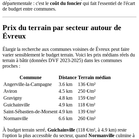
départementale : c'est le
coût du foncier
qui fait l'essentiel de l'écart
de budget entre communes.
Prix du terrain par secteur autour de
Évreux
Élargir la recherche aux communes voisines de Évreux peut faire
varier sensiblement le budget terrain. Voici les prix médians réels du
terrain à bâtir (données DVF 2023-2025) dans les communes
proches :
Commune
Distance
Terrain médian
Angerville-la-Campagne
3.6 km
136 €/m²
Aviron
4.5 km
250 €/m²
Gravigny
4.8 km
159 €/m²
Guichainville
4.9 km
118 €/m²
Saint-Sébastien-de-Morsent
4.9 km
139 €/m²
Normanville
6.6 km
260 €/m²
À budget terrain serré,
Guichainville
(118 €/m², à 4.9 km) reste
l'option la plus accessible du secteur, quand
Normanville
culmine à