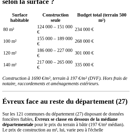
selon la surface ?
Surface
Construction
Budget total (terrain 500
habitable
seule
m²)
124 000 – 151 000
80 m²
234 000 €
€
155 000 – 189 000
100 m²
268 000 €
€
186 000 – 227 000
120 m²
301 000 €
€
217 000 – 265 000
140 m²
335 000 €
€
Construction à 1690 €/m², terrain à 197 €/m² (DVF). Hors frais de
notaire, raccordements et aménagements extérieurs.
Évreux face au reste du département (27)
Sur les 121 communes du département (27) disposant de données
foncières fiables,
Évreux se classe en dessous de la médiane
départementale
pour le prix du terrain à bâtir (197 €/m² médian).
Le prix de construction au m², lui, varie peu à l'échelle