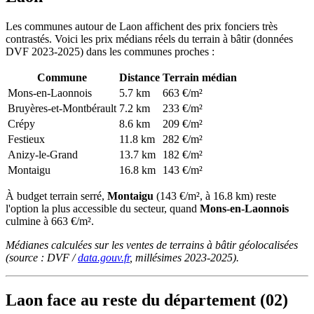
Les communes autour de Laon affichent des prix fonciers très
contrastés. Voici les prix médians réels du terrain à bâtir (données
DVF 2023-2025) dans les communes proches :
Commune
Distance
Terrain médian
Mons-en-Laonnois
5.7 km
663 €/m²
Bruyères-et-Montbérault
7.2 km
233 €/m²
Crépy
8.6 km
209 €/m²
Festieux
11.8 km
282 €/m²
Anizy-le-Grand
13.7 km
182 €/m²
Montaigu
16.8 km
143 €/m²
À budget terrain serré,
Montaigu
(143 €/m², à 16.8 km) reste
l'option la plus accessible du secteur, quand
Mons-en-Laonnois
culmine à 663 €/m².
Médianes calculées sur les ventes de terrains à bâtir géolocalisées
(source : DVF /
data.gouv.fr
, millésimes 2023-2025).
Laon face au reste du département (02)