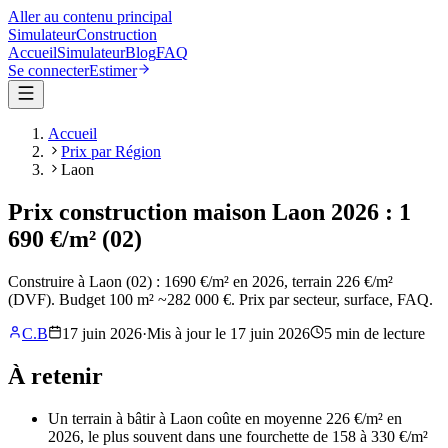
Aller au contenu principal
Simulateur
Construction
Accueil
Simulateur
Blog
FAQ
Se connecter
Estimer
Accueil
Prix par Région
Laon
Prix construction maison Laon 2026 : 1
690 €/m² (02)
Construire à Laon (02) : 1690 €/m² en 2026, terrain 226 €/m²
(DVF). Budget 100 m² ~282 000 €. Prix par secteur, surface, FAQ.
C.B
17 juin 2026
·
Mis à jour le
17 juin 2026
5
min de lecture
À retenir
Un terrain à bâtir à Laon coûte en moyenne 226 €/m² en
2026, le plus souvent dans une fourchette de 158 à 330 €/m²