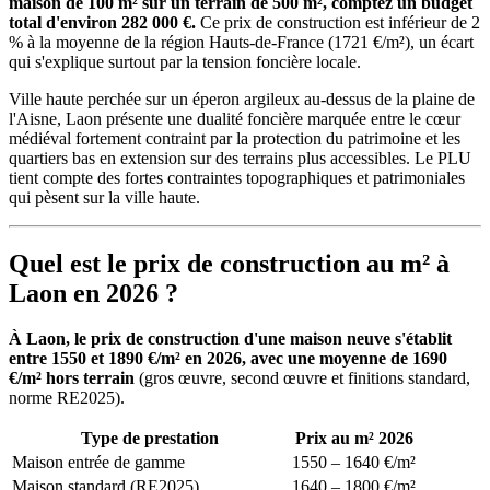
maison de 100 m² sur un terrain de 500 m², comptez un budget
total d'environ 282 000 €.
Ce prix de construction est inférieur de 2
% à la moyenne de la région Hauts-de-France (1721 €/m²), un écart
qui s'explique surtout par la tension foncière locale.
Ville haute perchée sur un éperon argileux au-dessus de la plaine de
l'Aisne, Laon présente une dualité foncière marquée entre le cœur
médiéval fortement contraint par la protection du patrimoine et les
quartiers bas en extension sur des terrains plus accessibles. Le PLU
tient compte des fortes contraintes topographiques et patrimoniales
qui pèsent sur la ville haute.
Quel est le prix de construction au m² à
Laon en 2026 ?
À Laon, le prix de construction d'une maison neuve s'établit
entre 1550 et 1890 €/m² en 2026, avec une moyenne de 1690
€/m² hors terrain
(gros œuvre, second œuvre et finitions standard,
norme RE2025).
Type de prestation
Prix au m² 2026
Maison entrée de gamme
1550 – 1640 €/m²
Maison standard (RE2025)
1640 – 1800 €/m²