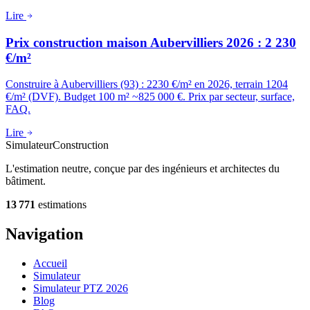
Lire
Prix construction maison Aubervilliers 2026 : 2 230
€/m²
Construire à Aubervilliers (93) : 2230 €/m² en 2026, terrain 1204
€/m² (DVF). Budget 100 m² ~825 000 €. Prix par secteur, surface,
FAQ.
Lire
Simulateur
Construction
L'estimation neutre, conçue par des ingénieurs et architectes du
bâtiment.
13 771
estimations
Navigation
Accueil
Simulateur
Simulateur PTZ 2026
Blog