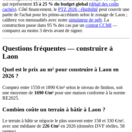
qui représentent
15 à 25 % du budget global
(
détail des coûts
cachés
). Côté financement, le
PTZ 2026 : éligibilité
peut couvrir une
partie de l'achat pour les primo-accédants selon le zonage de Laon ;
calibrez vos mensualités avec notre
simulateur de prêt
. La
construction passe dans 95 % des cas par un
contrat CCMI
—
comparez au moins 3 devis avant de signer.
Questions fréquentes — construire à
Laon
Quel est le prix au m² pour construire à Laon en
2026 ?
Comptez entre 1550 et 1890 €/m² selon le niveau de finition, soit
une moyenne de
1690 €/m²
pour une maison conforme à la norme
RE2025.
Combien coûte un terrain à bâtir à Laon ?
Le terrain à bâtir se négocie le plus souvent entre 158 et 330 €/m²,
avec une médiane de
226 €/m²
en 2026 (données DVF réelles, 58
ventes).