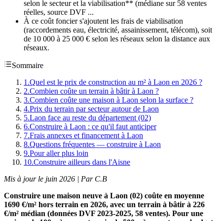
selon le secteur et la viabilisation** (médiane sur 58 ventes
réelles, source DVF ...
À ce coût foncier s'ajoutent les frais de viabilisation
(raccordements eau, électricité, assainissement, télécom), soit
de 10 000 à 25 000 € selon les réseaux selon la distance aux
réseaux.
Sommaire
1
.
Quel est le prix de construction au m² à Laon en 2026 ?
2
.
Combien coûte un terrain à bâtir à Laon ?
3
.
Combien coûte une maison à Laon selon la surface ?
4
.
Prix du terrain par secteur autour de Laon
5
.
Laon face au reste du département (02)
6
.
Construire à Laon : ce qu'il faut anticiper
7
.
Frais annexes et financement à Laon
8
.
Questions fréquentes — construire à Laon
9
.
Pour aller plus loin
10
.
Construire ailleurs dans l'Aisne
Mis à jour le juin 2026 | Par C.B
Construire une maison neuve à Laon (02) coûte en moyenne
1690 €/m² hors terrain en 2026, avec un terrain à bâtir à 226
€/m² médian (données DVF 2023-2025, 58 ventes). Pour une