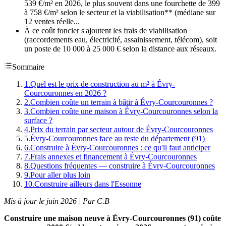
539 €/m² en 2026, le plus souvent dans une fourchette de 399
à 758 €/m² selon le secteur et la viabilisation** (médiane sur
12 ventes réelle...
À ce coût foncier s'ajoutent les frais de viabilisation
(raccordements eau, électricité, assainissement, télécom), soit
un poste de 10 000 à 25 000 € selon la distance aux réseaux.
Sommaire
1
.
Quel est le prix de construction au m² à Évry-
Courcouronnes en 2026 ?
2
.
Combien coûte un terrain à bâtir à Évry-Courcouronnes ?
3
.
Combien coûte une maison à Évry-Courcouronnes selon la
surface ?
4
.
Prix du terrain par secteur autour de Évry-Courcouronnes
5
.
Évry-Courcouronnes face au reste du département (91)
6
.
Construire à Évry-Courcouronnes : ce qu'il faut anticiper
7
.
Frais annexes et financement à Évry-Courcouronnes
8
.
Questions fréquentes — construire à Évry-Courcouronnes
9
.
Pour aller plus loin
10
.
Construire ailleurs dans l'Essonne
Mis à jour le juin 2026 | Par C.B
Construire une maison neuve à Évry-Courcouronnes (91) coûte