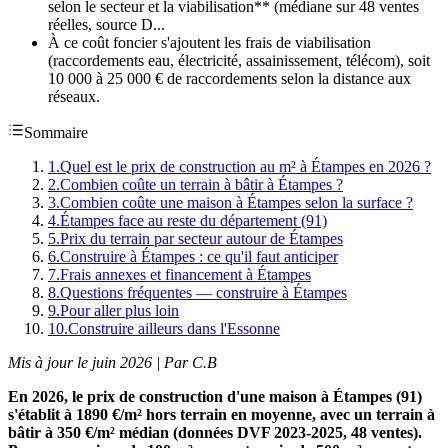
selon le secteur et la viabilisation** (médiane sur 48 ventes
réelles, source D...
À ce coût foncier s'ajoutent les frais de viabilisation
(raccordements eau, électricité, assainissement, télécom), soit
10 000 à 25 000 € de raccordements selon la distance aux
réseaux.
Sommaire
1
.
Quel est le prix de construction au m² à Étampes en 2026 ?
2
.
Combien coûte un terrain à bâtir à Étampes ?
3
.
Combien coûte une maison à Étampes selon la surface ?
4
.
Étampes face au reste du département (91)
5
.
Prix du terrain par secteur autour de Étampes
6
.
Construire à Étampes : ce qu'il faut anticiper
7
.
Frais annexes et financement à Étampes
8
.
Questions fréquentes — construire à Étampes
9
.
Pour aller plus loin
10
.
Construire ailleurs dans l'Essonne
Mis à jour le juin 2026 | Par C.B
En 2026, le prix de construction d'une maison à Étampes (91)
s'établit à 1890 €/m² hors terrain en moyenne, avec un terrain à
bâtir à 350 €/m² médian (données DVF 2023-2025, 48 ventes).