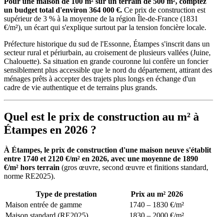
Pour une maison de 100 m² sur un terrain de 500 m², comptez
un budget total d'environ 364 000 €.
Ce prix de construction est
supérieur de 3 % à la moyenne de la région Île-de-France (1831
€/m²), un écart qui s'explique surtout par la tension foncière locale.
Préfecture historique du sud de l'Essonne, Étampes s'inscrit dans un
secteur rural et périurbain, au croisement de plusieurs vallées (Juine,
Chalouette). Sa situation en grande couronne lui confère un foncier
sensiblement plus accessible que le nord du département, attirant des
ménages prêts à accepter des trajets plus longs en échange d'un
cadre de vie authentique et de terrains plus grands.
Quel est le prix de construction au m² à
Étampes en 2026 ?
À Étampes, le prix de construction d'une maison neuve s'établit
entre 1740 et 2120 €/m² en 2026, avec une moyenne de 1890
€/m² hors terrain
(gros œuvre, second œuvre et finitions standard,
norme RE2025).
Type de prestation
Prix au m² 2026
Maison entrée de gamme
1740 – 1830 €/m²
Maison standard (RE2025)
1830 – 2000 €/m²