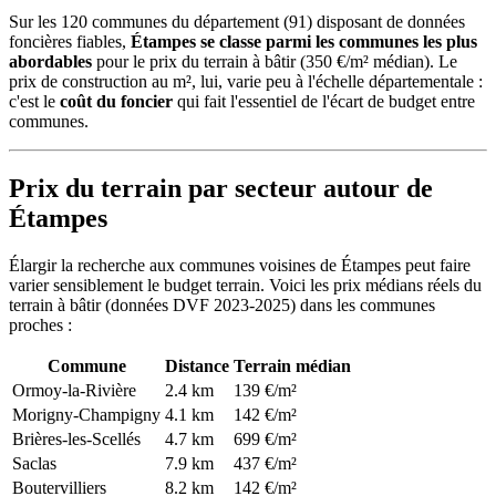
Sur les 120 communes du département (91) disposant de données
foncières fiables,
Étampes se classe parmi les communes les plus
abordables
pour le prix du terrain à bâtir (350 €/m² médian). Le
prix de construction au m², lui, varie peu à l'échelle départementale :
c'est le
coût du foncier
qui fait l'essentiel de l'écart de budget entre
communes.
Prix du terrain par secteur autour de
Étampes
Élargir la recherche aux communes voisines de Étampes peut faire
varier sensiblement le budget terrain. Voici les prix médians réels du
terrain à bâtir (données DVF 2023-2025) dans les communes
proches :
Commune
Distance
Terrain médian
Ormoy-la-Rivière
2.4 km
139 €/m²
Morigny-Champigny
4.1 km
142 €/m²
Brières-les-Scellés
4.7 km
699 €/m²
Saclas
7.9 km
437 €/m²
Boutervilliers
8.2 km
142 €/m²