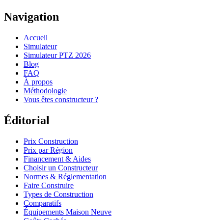
Navigation
Accueil
Simulateur
Simulateur PTZ 2026
Blog
FAQ
À propos
Méthodologie
Vous êtes constructeur ?
Éditorial
Prix Construction
Prix par Région
Financement & Aides
Choisir un Constructeur
Normes & Réglementation
Faire Construire
Types de Construction
Comparatifs
Équipements Maison Neuve