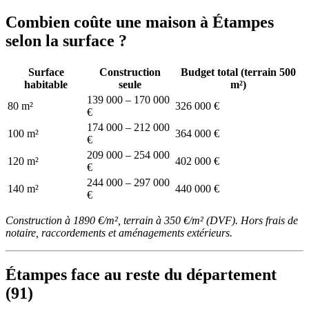
Combien coûte une maison à Étampes
selon la surface ?
Surface
Construction
Budget total (terrain 500
habitable
seule
m²)
139 000 – 170 000
80 m²
326 000 €
€
174 000 – 212 000
100 m²
364 000 €
€
209 000 – 254 000
120 m²
402 000 €
€
244 000 – 297 000
140 m²
440 000 €
€
Construction à 1890 €/m², terrain à 350 €/m² (DVF). Hors frais de
notaire, raccordements et aménagements extérieurs.
Étampes face au reste du département
(91)