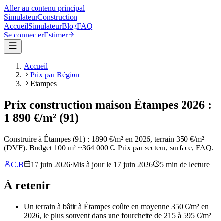
Aller au contenu principal
Simulateur
Construction
Accueil
Simulateur
Blog
FAQ
Se connecter
Estimer
Accueil
Prix par Région
Etampes
Prix construction maison Étampes 2026 :
1 890 €/m² (91)
Construire à Étampes (91) : 1890 €/m² en 2026, terrain 350 €/m²
(DVF). Budget 100 m² ~364 000 €. Prix par secteur, surface, FAQ.
C.B
17 juin 2026
·
Mis à jour le
17 juin 2026
5
min de lecture
À retenir
Un terrain à bâtir à Étampes coûte en moyenne 350 €/m² en
2026, le plus souvent dans une fourchette de 215 à 595 €/m²