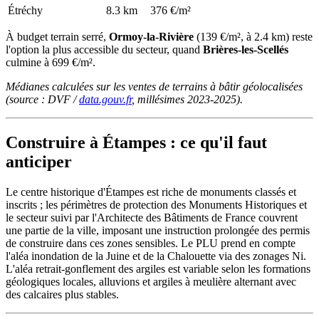
Étréchy
8.3 km
376 €/m²
À budget terrain serré,
Ormoy-la-Rivière
(139 €/m², à 2.4 km) reste
l'option la plus accessible du secteur, quand
Brières-les-Scellés
culmine à 699 €/m².
Médianes calculées sur les ventes de terrains à bâtir géolocalisées
(source : DVF /
data.gouv.fr
, millésimes 2023-2025).
Construire à Étampes : ce qu'il faut
anticiper
Le centre historique d'Étampes est riche de monuments classés et
inscrits ; les périmètres de protection des Monuments Historiques et
le secteur suivi par l'Architecte des Bâtiments de France couvrent
une partie de la ville, imposant une instruction prolongée des permis
de construire dans ces zones sensibles. Le PLU prend en compte
l'aléa inondation de la Juine et de la Chalouette via des zonages Ni.
L'aléa retrait-gonflement des argiles est variable selon les formations
géologiques locales, alluvions et argiles à meulière alternant avec
des calcaires plus stables.