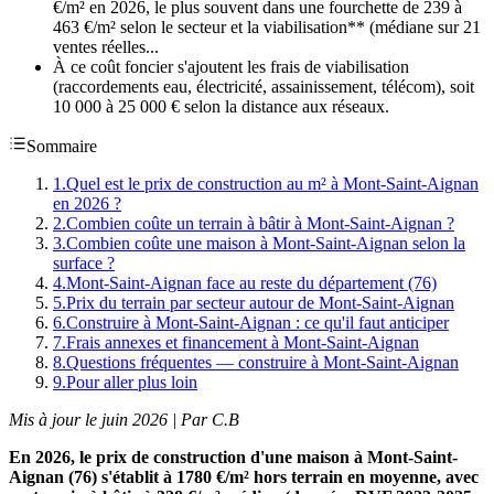
€/m² en 2026, le plus souvent dans une fourchette de 239 à
463 €/m² selon le secteur et la viabilisation** (médiane sur 21
ventes réelles...
À ce coût foncier s'ajoutent les frais de viabilisation
(raccordements eau, électricité, assainissement, télécom), soit
10 000 à 25 000 € selon la distance aux réseaux.
Sommaire
1
.
Quel est le prix de construction au m² à Mont-Saint-Aignan
en 2026 ?
2
.
Combien coûte un terrain à bâtir à Mont-Saint-Aignan ?
3
.
Combien coûte une maison à Mont-Saint-Aignan selon la
surface ?
4
.
Mont-Saint-Aignan face au reste du département (76)
5
.
Prix du terrain par secteur autour de Mont-Saint-Aignan
6
.
Construire à Mont-Saint-Aignan : ce qu'il faut anticiper
7
.
Frais annexes et financement à Mont-Saint-Aignan
8
.
Questions fréquentes — construire à Mont-Saint-Aignan
9
.
Pour aller plus loin
Mis à jour le juin 2026 | Par C.B
En 2026, le prix de construction d'une maison à Mont-Saint-
Aignan (76) s'établit à 1780 €/m² hors terrain en moyenne, avec