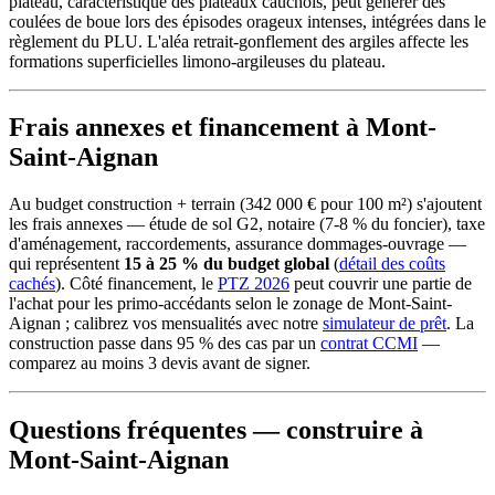
plateau, caractéristique des plateaux cauchois, peut générer des
coulées de boue lors des épisodes orageux intenses, intégrées dans le
règlement du PLU. L'aléa retrait-gonflement des argiles affecte les
formations superficielles limono-argileuses du plateau.
Frais annexes et financement à Mont-
Saint-Aignan
Au budget construction + terrain (342 000 € pour 100 m²) s'ajoutent
les frais annexes — étude de sol G2, notaire (7-8 % du foncier), taxe
d'aménagement, raccordements, assurance dommages-ouvrage —
qui représentent
15 à 25 % du budget global
(
détail des coûts
cachés
). Côté financement, le
PTZ 2026
peut couvrir une partie de
l'achat pour les primo-accédants selon le zonage de Mont-Saint-
Aignan ; calibrez vos mensualités avec notre
simulateur de prêt
. La
construction passe dans 95 % des cas par un
contrat CCMI
—
comparez au moins 3 devis avant de signer.
Questions fréquentes — construire à
Mont-Saint-Aignan