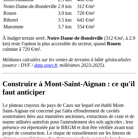
Notre-Dame-de-Bondeville
2.9 km
312 €/m²
Rouen
3.0 km
720 €/m²
Bihorel
3.5 km
641 €/m²
Maromme
3.7 km
554 €/m²
À budget terrain serré,
Notre-Dame-de-Bondeville
(312 €/m², à 2.9
km) reste l'option la plus accessible du secteur, quand
Rouen
culmine à 720 €/m².
Médianes calculées sur les ventes de terrains à bâtir géolocalisées
(source : DVF /
data.gouv.fr
, millésimes 2023-2025).
Construire à Mont-Saint-Aignan : ce qu'il
faut anticiper
Le plateau crayeux du pays de Caux sur lequel est établi Mont-
Saint-Aignan est concerné par l'aléa effondrement de cavités
souterraines liées aux marnières anciennes, extractions de craie et de
marne utilisées autrefois pour l'amendement des sols agricoles ; leur
présence est répertoriée par le BRGM et doit être vérifiée avant tout
projet de construction. Le risque de ruissellement sur les limons de