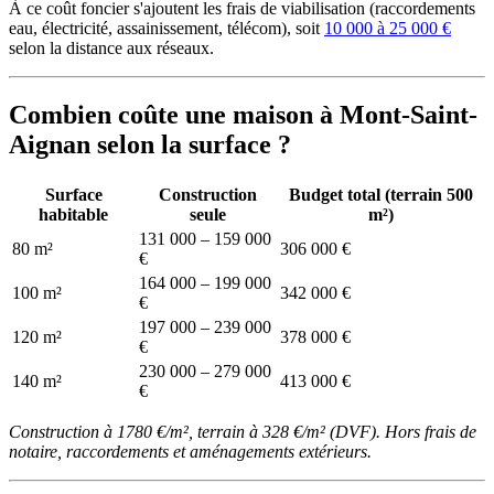
À ce coût foncier s'ajoutent les frais de viabilisation (raccordements
eau, électricité, assainissement, télécom), soit
10 000 à 25 000 €
selon la distance aux réseaux.
Combien coûte une maison à Mont-Saint-
Aignan selon la surface ?
Surface
Construction
Budget total (terrain 500
habitable
seule
m²)
131 000 – 159 000
80 m²
306 000 €
€
164 000 – 199 000
100 m²
342 000 €
€
197 000 – 239 000
120 m²
378 000 €
€
230 000 – 279 000
140 m²
413 000 €
€
Construction à 1780 €/m², terrain à 328 €/m² (DVF). Hors frais de
notaire, raccordements et aménagements extérieurs.