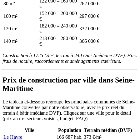
122 000 – 160 000
80 m²
262 000 €
€
152 000 – 200 000
100 m²
297 000 €
€
182 000 – 240 000
120 m²
332 000 €
€
213 000 – 280 000
140 m²
366 000 €
€
Construction à 1725 €/m², terrain à 249 €/m² (médiane DVF). Hors
frais de notaire, raccordements et aménagements extérieurs.
Prix de construction par ville dans Seine-
Maritime
Le tableau ci-dessous regroupe les principales communes de Seine-
Maritime couvertes par notre observatoire, avec le prix réel du
terrain à bâtir (médiane DVF). Cliquez sur une ville pour le détail
(prix au m², secteurs voisins, budget, FAQ).
Ville
Population
Terrain médian (DVF)
Le Havre
166 687 hab.
373 €/m²