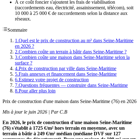
À ce coût foncier s'ajoutent les frais de viabilisation
(raccordements eau, électricité, assainissement, télécom), soit
10 000 à 25 000 € de raccordements selon la distance aux
réseaux.
Sommaire
1
.
Quel est le prix de construction au m² dans Seine-Maritime
en 2026 ?
2
.
Combien coûte un terrain à bâtir dans Seine-Maritime ?
3
.
Combien coûte une maison dans Seine-Maritime selon la
surface ?
4
.
Prix de construction par ville dans Seine-Maritime
5
.
Frais annexes et financement dans Seine-Maritime
6
.
Estimez votre projet de construction
7
.
Questions fréquentes — construire dans Seine-Maritime
8
.
Pour aller plus loin
Prix de construction d'une maison dans Seine-Maritime (76) en 2026
Mis à jour le juin 2026 | Par C.B
En 2026, le prix de construction d'une maison Seine-Maritime
(76) s'établit à 1725 €/m² hors terrain en moyenne, avec un
terrain à bâtir à 249 €/m² médian (médiane DVF sur 127