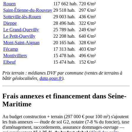
Rouen
117 662 hab.
720 €/m²
Saint-Étienne-du-Rouvray
29 518 hab.
297 €/m²
Sotteville-lès-Rouen
29 003 hab.
436 €/m²
Dieppe
28 496 hab.
322 €/m²
Le Grand-Quevilly
25 789 hab.
249 €/m²
Le Petit-Quevilly
22 208 hab.
640 €/m²
Mont-Saint-Aignan
20 165 hab.
328 €/m²
Fécamp
17 313 hab.
403 €/m²
Montivilliers
15 478 hab.
496 €/m²
Elbeuf
15 474 hab.
152 €/m²
Prix terrain : médianes DVF par commune (ventes de terrains à
bâtir géolocalisées,
data.gouv.fr
).
Frais annexes et financement dans Seine-
Maritime
Au budget construction + terrain (297 000 € pour 100 m²) s'ajoutent
les frais annexes — étude de sol G2, notaire (7-8 % du foncier), taxe
d'aménagement, raccordements, assurance dommages-ouvrage —