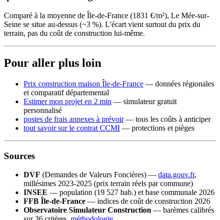
Comparé à la moyenne de Île-de-France (1831 €/m²), Le Mée-sur-
Seine se situe au-dessus (~3 %). L'écart vient surtout du prix du
terrain, pas du coût de construction lui-même.
Pour aller plus loin
Prix construction maison Île-de-France
— données régionales
et comparatif départemental
Estimer mon projet en 2 min
— simulateur gratuit
personnalisé
postes de frais annexes à prévoir
— tous les coûts à anticiper
tout savoir sur le contrat CCMI
— protections et pièges
Sources
DVF
(Demandes de Valeurs Foncières) —
data.gouv.fr
,
millésimes 2023-2025 (prix terrain réels par commune)
INSEE
— population (19 527 hab.) et base communale 2026
FFB Île-de-France
— indices de coût de construction 2026
Observatoire Simulateur Construction
— barèmes calibrés
sur 36 critères,
méthodologie