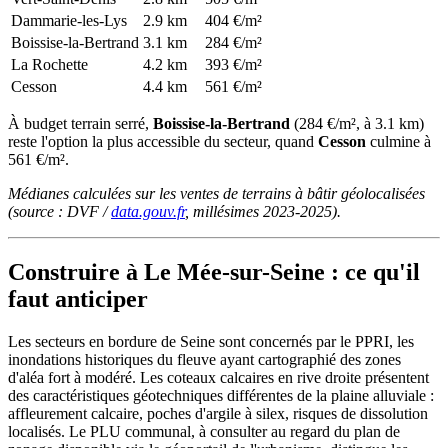
Dammarie-les-Lys
2.9 km
404 €/m²
Boissise-la-Bertrand
3.1 km
284 €/m²
La Rochette
4.2 km
393 €/m²
Cesson
4.4 km
561 €/m²
À budget terrain serré,
Boissise-la-Bertrand
(284 €/m², à 3.1 km)
reste l'option la plus accessible du secteur, quand
Cesson
culmine à
561 €/m².
Médianes calculées sur les ventes de terrains à bâtir géolocalisées
(source : DVF /
data.gouv.fr
, millésimes 2023-2025).
Construire à Le Mée-sur-Seine : ce qu'il
faut anticiper
Les secteurs en bordure de Seine sont concernés par le PPRI, les
inondations historiques du fleuve ayant cartographié des zones
d'aléa fort à modéré. Les coteaux calcaires en rive droite présentent
des caractéristiques géotechniques différentes de la plaine alluviale :
affleurement calcaire, poches d'argile à silex, risques de dissolution
localisés. Le PLU communal, à consulter au regard du plan de