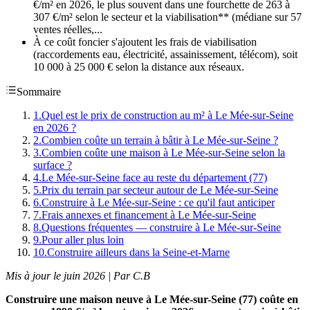
€/m² en 2026, le plus souvent dans une fourchette de 263 à
307 €/m² selon le secteur et la viabilisation** (médiane sur 57
ventes réelles,...
À ce coût foncier s'ajoutent les frais de viabilisation
(raccordements eau, électricité, assainissement, télécom), soit
10 000 à 25 000 € selon la distance aux réseaux.
Sommaire
1
.
Quel est le prix de construction au m² à Le Mée-sur-Seine
en 2026 ?
2
.
Combien coûte un terrain à bâtir à Le Mée-sur-Seine ?
3
.
Combien coûte une maison à Le Mée-sur-Seine selon la
surface ?
4
.
Le Mée-sur-Seine face au reste du département (77)
5
.
Prix du terrain par secteur autour de Le Mée-sur-Seine
6
.
Construire à Le Mée-sur-Seine : ce qu'il faut anticiper
7
.
Frais annexes et financement à Le Mée-sur-Seine
8
.
Questions fréquentes — construire à Le Mée-sur-Seine
9
.
Pour aller plus loin
10
.
Construire ailleurs dans la Seine-et-Marne
Mis à jour le juin 2026 | Par C.B
Construire une maison neuve à Le Mée-sur-Seine (77) coûte en