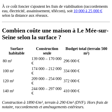
À ce coût foncier s'ajoutent les frais de viabilisation (raccordements
eau, électricité, assainissement, télécom), soit
10 000 à 25 000 €
selon la distance aux réseaux.
Combien coûte une maison à Le Mée-sur-
Seine selon la surface ?
Surface
Construction
Budget total (terrain 500
habitable
seule
m²)
139 000 – 170 000
80 m²
296 000 €
€
174 000 – 212 000
100 m²
334 000 €
€
209 000 – 254 000
120 m²
372 000 €
€
244 000 – 297 000
140 m²
410 000 €
€
Construction à 1890 €/m², terrain à 290 €/m² (DVF). Hors frais de
notaire, raccordements et aménagements extérieurs.