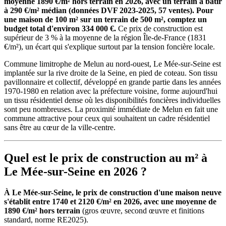
moyenne 1890 €/m² hors terrain en 2026, avec un terrain à bâtir
à 290 €/m² médian (données DVF 2023-2025, 57 ventes). Pour
une maison de 100 m² sur un terrain de 500 m², comptez un
budget total d'environ 334 000 €.
Ce prix de construction est
supérieur de 3 % à la moyenne de la région Île-de-France (1831
€/m²), un écart qui s'explique surtout par la tension foncière locale.
Commune limitrophe de Melun au nord-ouest, Le Mée-sur-Seine est
implantée sur la rive droite de la Seine, en pied de coteau. Son tissu
pavillonnaire et collectif, développé en grande partie dans les années
1970-1980 en relation avec la préfecture voisine, forme aujourd'hui
un tissu résidentiel dense où les disponibilités foncières individuelles
sont peu nombreuses. La proximité immédiate de Melun en fait une
commune attractive pour ceux qui souhaitent un cadre résidentiel
sans être au cœur de la ville-centre.
Quel est le prix de construction au m² à
Le Mée-sur-Seine en 2026 ?
À Le Mée-sur-Seine, le prix de construction d'une maison neuve
s'établit entre 1740 et 2120 €/m² en 2026, avec une moyenne de
1890 €/m² hors terrain
(gros œuvre, second œuvre et finitions
standard, norme RE2025).