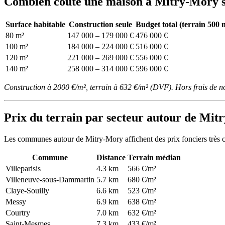
Combien coûte une maison à Mitry-Mory se
Surface habitable
Construction seule
Budget total (terrain 500 
80 m²
147 000 – 179 000 €
476 000 €
100 m²
184 000 – 224 000 €
516 000 €
120 m²
221 000 – 269 000 €
556 000 €
140 m²
258 000 – 314 000 €
596 000 €
Construction à 2000 €/m², terrain à 632 €/m² (DVF). Hors frais de n
Prix du terrain par secteur autour de Mi
Les communes autour de Mitry-Mory affichent des prix fonciers très c
Commune
Distance
Terrain médian
Villeparisis
4.3 km
566 €/m²
Villeneuve-sous-Dammartin
5.7 km
680 €/m²
Claye-Souilly
6.6 km
523 €/m²
Messy
6.9 km
638 €/m²
Courtry
7.0 km
632 €/m²
Saint-Mesmes
7.3 km
433 €/m²