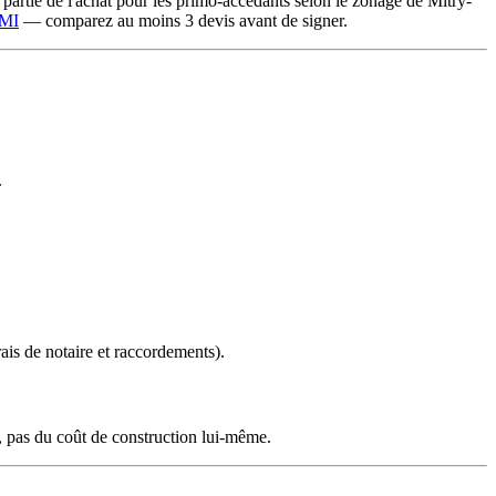
partie de l'achat pour les primo-accédants selon le zonage de Mitry-
CMI
— comparez au moins 3 devis avant de signer.
.
rais de notaire et raccordements).
, pas du coût de construction lui-même.