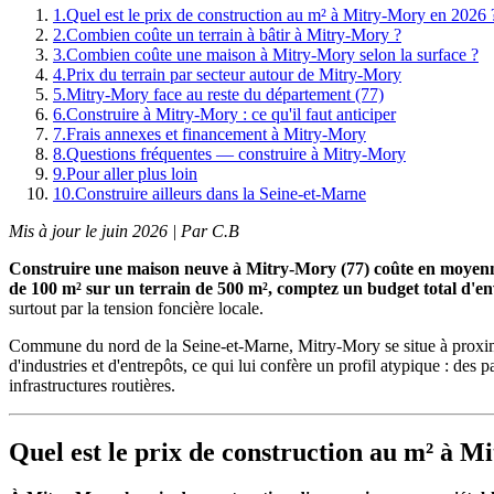
1
.
Quel est le prix de construction au m² à Mitry-Mory en 2026 
2
.
Combien coûte un terrain à bâtir à Mitry-Mory ?
3
.
Combien coûte une maison à Mitry-Mory selon la surface ?
4
.
Prix du terrain par secteur autour de Mitry-Mory
5
.
Mitry-Mory face au reste du département (77)
6
.
Construire à Mitry-Mory : ce qu'il faut anticiper
7
.
Frais annexes et financement à Mitry-Mory
8
.
Questions fréquentes — construire à Mitry-Mory
9
.
Pour aller plus loin
10
.
Construire ailleurs dans la Seine-et-Marne
Mis à jour le juin 2026 | Par C.B
Construire une maison neuve à Mitry-Mory (77) coûte en moyenne
de 100 m² sur un terrain de 500 m², comptez un budget total d'en
surtout par la tension foncière locale.
Commune du nord de la Seine-et-Marne, Mitry-Mory se situe à proximité 
d'industries et d'entrepôts, ce qui lui confère un profil atypique : de
infrastructures routières.
Quel est le prix de construction au m² à M