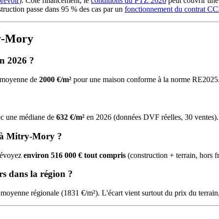
prévoir
). Côté financement, le
conditions du PTZ 2026
peut couvrir une 
struction passe dans 95 % des cas par un
fonctionnement du contrat C
ry-Mory
en 2026 ?
ne moyenne de
2000 €/m²
pour une maison conforme à la norme RE2025
avec une médiane de
632 €/m²
en 2026 (données DVF réelles, 30 ventes).
 à Mitry-Mory ?
prévoyez
environ 516 000 € tout compris
(construction + terrain, hors f
rs dans la région ?
 moyenne régionale (1831 €/m²). L'écart vient surtout du prix du terrain