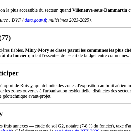
ion la plus accessible du secteur, quand
Villeneuve-sous-Dammartin
c
source : DVF /
data.gouv.fr
, millésimes 2023-2025).
(77)
ières fiables,
Mitry-Mory se classe parmi les communes les plus ch
oût du foncier
qui fait l'essentiel de l'écart de budget entre communes.
ticiper
oport de Roissy, qui délimite des zones d'exposition au bruit aérien im
les zones ouvertes à l'urbanisation résidentielle, distinctes des secteur
de géotechnique avant-projet.
y
 les frais annexes — étude de sol G2, notaire (7-8 % du foncier), tax