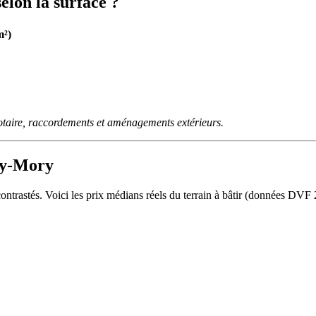
lon la surface ?
m²)
otaire, raccordements et aménagements extérieurs.
try-Mory
ontrastés. Voici les prix médians réels du terrain à bâtir (données D