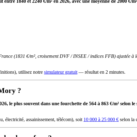
it entre 1840 et 2240 €/m² en 2026, avec une moyenne de 2000 €/m²
-France (1831 €/m², croisement DVF / INSEE / indices FFB) ajustée à l
initions), utilisez notre
simulateur gratuit
— résultat en 2 minutes.
-Mory ?
, le plus souvent dans une fourchette de 564 à 863 €/m² selon le se
u, électricité, assainissement, télécom), soit
10 000 à 25 000 €
selon la 