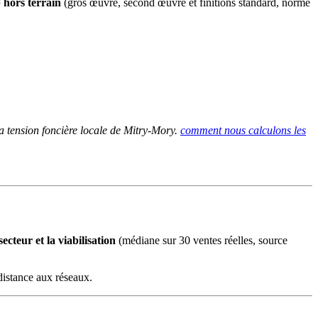
 hors terrain
(gros œuvre, second œuvre et finitions standard, norme
a tension foncière locale de Mitry-Mory.
comment nous calculons les
cteur et la viabilisation
(médiane sur 30 ventes réelles, source
distance aux réseaux.