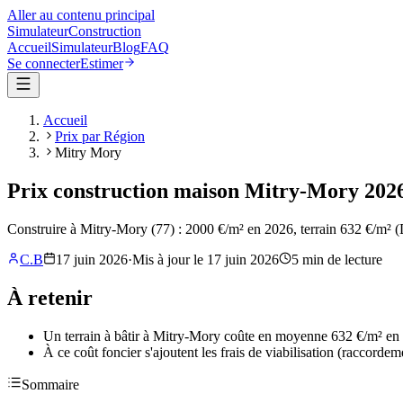
Aller au contenu principal
Simulateur
Construction
Accueil
Simulateur
Blog
FAQ
Se connecter
Estimer
Accueil
Prix par Région
Mitry Mory
Prix construction maison Mitry-Mory 2026 
Construire à Mitry-Mory (77) : 2000 €/m² en 2026, terrain 632 €/m² 
C.B
17 juin 2026
·
Mis à jour le
17 juin 2026
5
min de lecture
À retenir
Un terrain à bâtir à Mitry-Mory coûte en moyenne 632 €/m² en 20
À ce coût foncier s'ajoutent les frais de viabilisation (raccordem
Sommaire