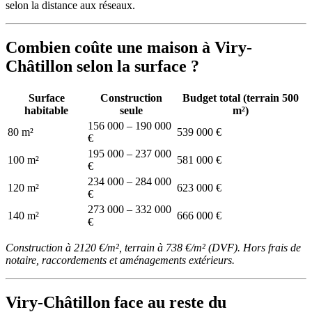
selon la distance aux réseaux.
Combien coûte une maison à Viry-
Châtillon selon la surface ?
Surface
Construction
Budget total (terrain 500
habitable
seule
m²)
156 000 – 190 000
80 m²
539 000 €
€
195 000 – 237 000
100 m²
581 000 €
€
234 000 – 284 000
120 m²
623 000 €
€
273 000 – 332 000
140 m²
666 000 €
€
Construction à 2120 €/m², terrain à 738 €/m² (DVF). Hors frais de
notaire, raccordements et aménagements extérieurs.
Viry-Châtillon face au reste du