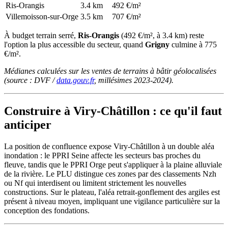
Ris-Orangis
3.4 km
492 €/m²
Villemoisson-sur-Orge
3.5 km
707 €/m²
À budget terrain serré,
Ris-Orangis
(492 €/m², à 3.4 km) reste
l'option la plus accessible du secteur, quand
Grigny
culmine à 775
€/m².
Médianes calculées sur les ventes de terrains à bâtir géolocalisées
(source : DVF /
data.gouv.fr
, millésimes 2023-2024).
Construire à Viry-Châtillon : ce qu'il faut
anticiper
La position de confluence expose Viry-Châtillon à un double aléa
inondation : le PPRI Seine affecte les secteurs bas proches du
fleuve, tandis que le PPRI Orge peut s'appliquer à la plaine alluviale
de la rivière. Le PLU distingue ces zones par des classements Nzh
ou Nf qui interdisent ou limitent strictement les nouvelles
constructions. Sur le plateau, l'aléa retrait-gonflement des argiles est
présent à niveau moyen, impliquant une vigilance particulière sur la
conception des fondations.