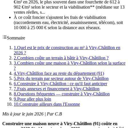
€/m² en 2026, le plus souvent dans une fourchette de 612 à
902 €/m² selon le secteur et la viabilisation** (médiane sur 13
ventes réelles, s...
À ce coût foncier s'ajoutent les frais de viabilisation
(raccordements eau, électricité, assainissement, télécom), soit
10 000 à 25 000 € selon la distance aux réseaux.
Sommaire
1
.
Quel est le prix de construction au m² à Viry-Châtillon en
2026 ?
2
.
Combien coûte un terrain à bâtir à Viry-Châtillon ?
3
.
Combien coûte une maison à Viry-Châtillon selon la surface
?
4
.
Viry-Châtillon face au reste du département (91)
5
.
Prix du terrain par secteur autour de Viry-Châtillon
6
.
Construire à Viry-Châtillon : ce qu'il faut anticiper
7
.
Frais annexes et financement à Viry-Châtillon
8
.
Questions fréquentes — construire à Viry-Châtillon
9
.
Pour aller plus loin
10
.
Construire ailleurs dans l'Essonne
Mis à jour le juin 2026 | Par C.B
Construire une maison neuve à Viry-Châtillon (91) coûte en