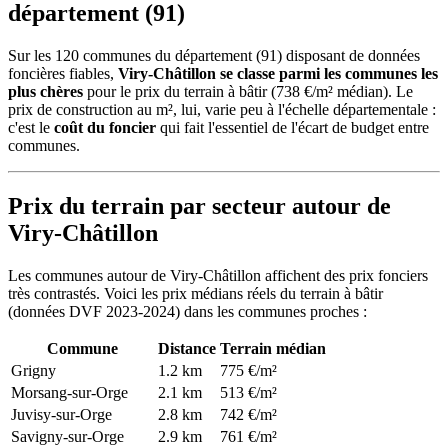
département (91)
Sur les 120 communes du département (91) disposant de données
foncières fiables,
Viry-Châtillon se classe parmi les communes les
plus chères
pour le prix du terrain à bâtir (738 €/m² médian). Le
prix de construction au m², lui, varie peu à l'échelle départementale :
c'est le
coût du foncier
qui fait l'essentiel de l'écart de budget entre
communes.
Prix du terrain par secteur autour de
Viry-Châtillon
Les communes autour de Viry-Châtillon affichent des prix fonciers
très contrastés. Voici les prix médians réels du terrain à bâtir
(données DVF 2023-2024) dans les communes proches :
Commune
Distance
Terrain médian
Grigny
1.2 km
775 €/m²
Morsang-sur-Orge
2.1 km
513 €/m²
Juvisy-sur-Orge
2.8 km
742 €/m²
Savigny-sur-Orge
2.9 km
761 €/m²