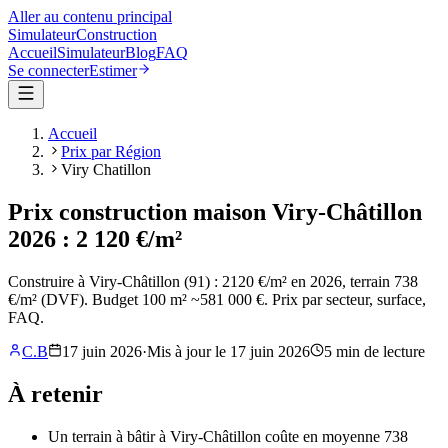
Aller au contenu principal
Simulateur
Construction
Accueil
Simulateur
Blog
FAQ
Se connecter
Estimer
Accueil
Prix par Région
Viry Chatillon
Prix construction maison Viry-Châtillon
2026 : 2 120 €/m²
Construire à Viry-Châtillon (91) : 2120 €/m² en 2026, terrain 738
€/m² (DVF). Budget 100 m² ~581 000 €. Prix par secteur, surface,
FAQ.
C.B
17 juin 2026
·
Mis à jour le
17 juin 2026
5
min de lecture
À retenir
Un terrain à bâtir à Viry-Châtillon coûte en moyenne 738