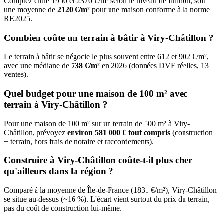
Comptez entre 1950 et 2370 €/m² selon le niveau de finition, soit
une moyenne de
2120 €/m²
pour une maison conforme à la norme
RE2025.
Combien coûte un terrain à bâtir à Viry-Châtillon ?
Le terrain à bâtir se négocie le plus souvent entre 612 et 902 €/m²,
avec une médiane de
738 €/m²
en 2026 (données DVF réelles, 13
ventes).
Quel budget pour une maison de 100 m² avec
terrain à Viry-Châtillon ?
Pour une maison de 100 m² sur un terrain de 500 m² à Viry-
Châtillon, prévoyez
environ 581 000 € tout compris
(construction
+ terrain, hors frais de notaire et raccordements).
Construire à Viry-Châtillon coûte-t-il plus cher
qu'ailleurs dans la région ?
Comparé à la moyenne de Île-de-France (1831 €/m²), Viry-Châtillon
se situe au-dessus (~16 %). L'écart vient surtout du prix du terrain,
pas du coût de construction lui-même.