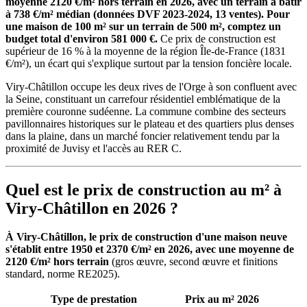
moyenne 2120 €/m² hors terrain en 2026, avec un terrain à bâtir
à 738 €/m² médian (données DVF 2023-2024, 13 ventes). Pour
une maison de 100 m² sur un terrain de 500 m², comptez un
budget total d'environ 581 000 €.
Ce prix de construction est
supérieur de 16 % à la moyenne de la région Île-de-France (1831
€/m²), un écart qui s'explique surtout par la tension foncière locale.
Viry-Châtillon occupe les deux rives de l'Orge à son confluent avec
la Seine, constituant un carrefour résidentiel emblématique de la
première couronne sudéenne. La commune combine des secteurs
pavillonnaires historiques sur le plateau et des quartiers plus denses
dans la plaine, dans un marché foncier relativement tendu par la
proximité de Juvisy et l'accès au RER C.
Quel est le prix de construction au m² à
Viry-Châtillon en 2026 ?
À Viry-Châtillon, le prix de construction d'une maison neuve
s'établit entre 1950 et 2370 €/m² en 2026, avec une moyenne de
2120 €/m² hors terrain
(gros œuvre, second œuvre et finitions
standard, norme RE2025).
Type de prestation
Prix au m² 2026