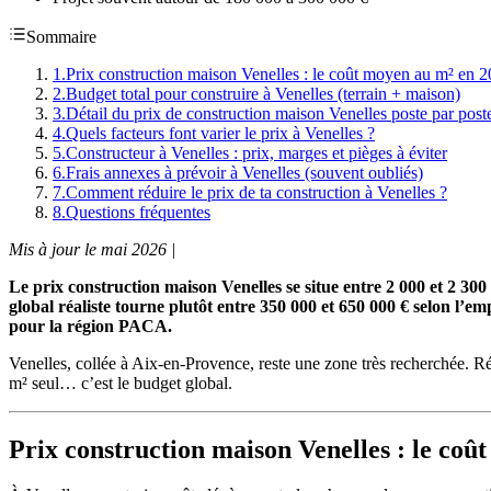
Sommaire
1
.
Prix construction maison Venelles : le coût moyen au m² en 
2
.
Budget total pour construire à Venelles (terrain + maison)
3
.
Détail du prix de construction maison Venelles poste par post
4
.
Quels facteurs font varier le prix à Venelles ?
5
.
Constructeur à Venelles : prix, marges et pièges à éviter
6
.
Frais annexes à prévoir à Venelles (souvent oubliés)
7
.
Comment réduire le prix de ta construction à Venelles ?
8
.
Questions fréquentes
Mis à jour le mai 2026 |
Le prix construction maison Venelles se situe entre 2 000 et 2 300
global réaliste tourne plutôt entre 350 000 et 650 000 € selon l’
pour la région PACA.
Venelles, collée à Aix-en-Provence, reste une zone très recherchée. Rés
m² seul… c’est le budget global.
Prix construction maison Venelles : le coû