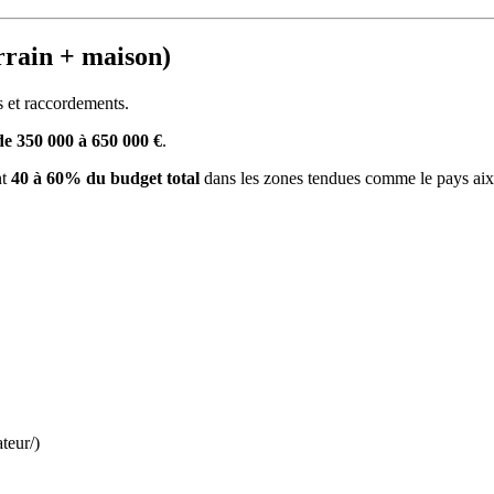
errain + maison)
es et raccordements.
 de 350 000 à 650 000 €
.
nt
40 à 60% du budget total
dans les zones tendues comme le pays aix
ateur/)