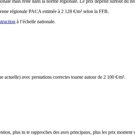
onale mais reste dans la norme régionale. Le prix dépend surtout du ni
yenne régionale PACA estimée à 2 128 €/m² selon la FFB.
struction
à l’échelle nationale.
actuelle) avec prestations correctes tourne autour de 2 100 €/m².
tention, plus tu te rapproches des axes principaux, plus les prix montent v