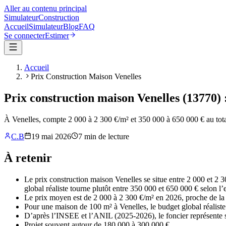
Aller au contenu principal
Simulateur
Construction
Accueil
Simulateur
Blog
FAQ
Se connecter
Estimer
Accueil
Prix Construction Maison Venelles
Prix construction maison Venelles (13770) :
À Venelles, compte 2 000 à 2 300 €/m² et 350 000 à 650 000 € au total
C.B
19 mai 2026
7
min de lecture
À retenir
Le prix construction maison Venelles se situe entre 2 000 et 2 
global réaliste tourne plutôt entre 350 000 et 650 000 € selon l’
Le prix moyen est de 2 000 à 2 300 €/m² en 2026, proche de l
Pour une maison de 100 m² à Venelles, le budget global réalist
D’après l’INSEE et l’ANIL (2025-2026), le foncier représente 
Projet souvent autour de 180 000 à 300 000 €