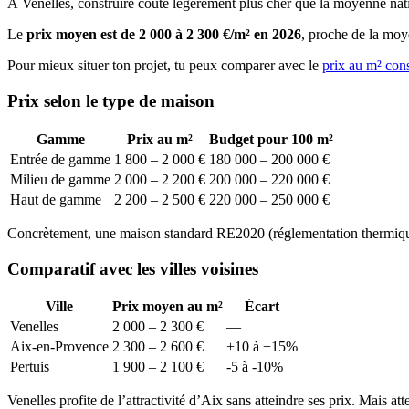
À Venelles, construire coûte légèrement plus cher que la moyenne nati
Le
prix moyen est de 2 000 à 2 300 €/m² en 2026
, proche de la mo
Pour mieux situer ton projet, tu peux comparer avec le
prix au m² con
Prix selon le type de maison
Gamme
Prix au m²
Budget pour 100 m²
Entrée de gamme
1 800 – 2 000 €
180 000 – 200 000 €
Milieu de gamme
2 000 – 2 200 €
200 000 – 220 000 €
Haut de gamme
2 200 – 2 500 €
220 000 – 250 000 €
Concrètement, une maison standard RE2020 (réglementation thermique 
Comparatif avec les villes voisines
Ville
Prix moyen au m²
Écart
Venelles
2 000 – 2 300 €
—
Aix-en-Provence
2 300 – 2 600 €
+10 à +15%
Pertuis
1 900 – 2 100 €
-5 à -10%
Venelles profite de l’attractivité d’Aix sans atteindre ses prix. Mais at