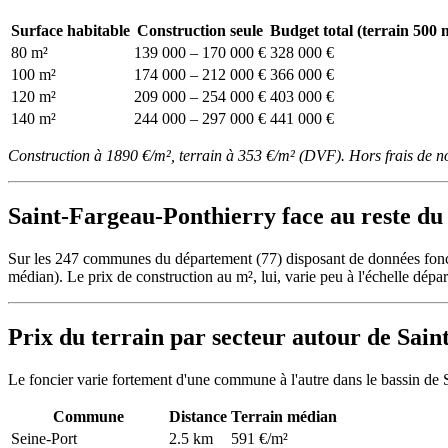
Surface habitable
Construction seule
Budget total (terrain 500 
80 m²
139 000 – 170 000 €
328 000 €
100 m²
174 000 – 212 000 €
366 000 €
120 m²
209 000 – 254 000 €
403 000 €
140 m²
244 000 – 297 000 €
441 000 €
Construction à 1890 €/m², terrain à 353 €/m² (DVF). Hors frais de n
Saint-Fargeau-Ponthierry face au reste du
Sur les 247 communes du département (77) disposant de données fonc
médian). Le prix de construction au m², lui, varie peu à l'échelle dépar
Prix du terrain par secteur autour de Sai
Le foncier varie fortement d'une commune à l'autre dans le bassin de
Commune
Distance
Terrain médian
Seine-Port
2.5 km
591 €/m²