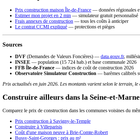
Prix construction maison Île-de-France
— données régionales et
Estimer mon projet en 2 min
— simulateur gratuit personnalisé
Frais annexes de construction
— tous les coûts à anticiper
Le contrat CCMI expliqué
— protections et pièges
Sources
DVF
(Demandes de Valeurs Foncières) —
data.gouv.fr
, millés
INSEE
— population (15 724 hab.) et base communale 2026
FFB Île-de-France
— indices de coût de construction 2026
Observatoire Simulateur Construction
— barèmes calibrés su
Prix actualisés en juin 2026. Les montants varient selon le terrain, le
Construire ailleurs dans la Seine-et-Marne
Comparez le prix de construction dans les communes voisines du mê
Prix construction à Savigny-le-Temple
Construire à Villeparisis
Coût d'une maison neuve à Brie-Comte-Robert
Bussy-Saint-Georges : prix au m²