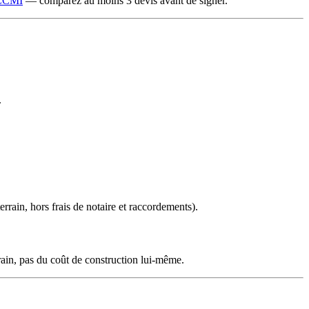
 CCMI
— comparez au moins 3 devis avant de signer.
.
errain, hors frais de notaire et raccordements).
rain, pas du coût de construction lui-même.