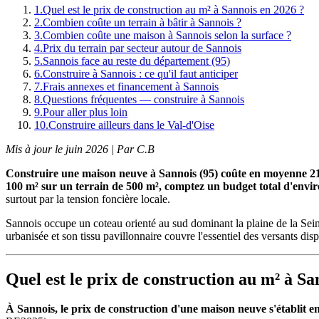
1
.
Quel est le prix de construction au m² à Sannois en 2026 ?
2
.
Combien coûte un terrain à bâtir à Sannois ?
3
.
Combien coûte une maison à Sannois selon la surface ?
4
.
Prix du terrain par secteur autour de Sannois
5
.
Sannois face au reste du département (95)
6
.
Construire à Sannois : ce qu'il faut anticiper
7
.
Frais annexes et financement à Sannois
8
.
Questions fréquentes — construire à Sannois
9
.
Pour aller plus loin
10
.
Construire ailleurs dans le Val-d'Oise
Mis à jour le juin 2026 | Par C.B
Construire une maison neuve à Sannois (95) coûte en moyenne 21
100 m² sur un terrain de 500 m², comptez un budget total d'envir
surtout par la tension foncière locale.
Sannois occupe un coteau orienté au sud dominant la plaine de la Sein
urbanisée et son tissu pavillonnaire couvre l'essentiel des versants di
Quel est le prix de construction au m² à Sa
À Sannois, le prix de construction d'une maison neuve s'établit 