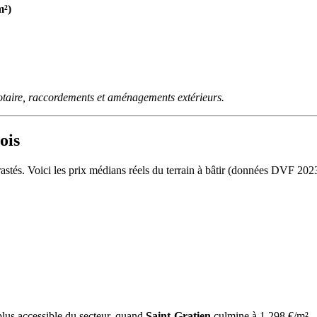
m²)
otaire, raccordements et aménagements extérieurs.
ois
rastés. Voici les prix médians réels du terrain à bâtir (données DVF 2
 plus accessible du secteur, quand
Saint-Gratien
culmine à 1 298 €/m².