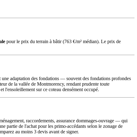
ale
pour le prix du terrain à bâtir (763 €/m² médian). Le prix de
nt une adaptation des fondations — souvent des fondations profondes
cteur de la vallée de Montmorency, rendant prudente toute
 et l'ensoleillement sur ce coteau densément occupé.
e d'aménagement, raccordements, assurance dommages-ouvrage — qui
ne partie de l'achat pour les primo-accédants selon le zonage de
parez au moins 3 devis avant de signer.