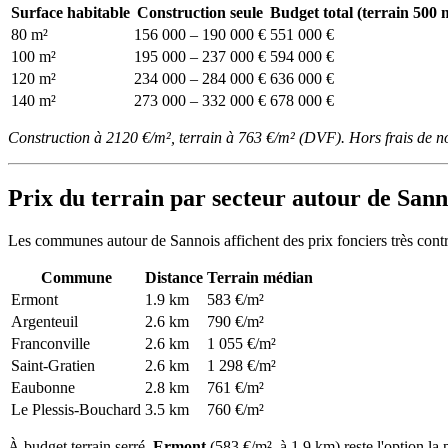
Surface habitable
Construction seule
Budget total (terrain 500 
80 m²
156 000 – 190 000 €
551 000 €
100 m²
195 000 – 237 000 €
594 000 €
120 m²
234 000 – 284 000 €
636 000 €
140 m²
273 000 – 332 000 €
678 000 €
Construction à 2120 €/m², terrain à 763 €/m² (DVF). Hors frais de n
Prix du terrain par secteur autour de Sann
Les communes autour de Sannois affichent des prix fonciers très cont
Commune
Distance
Terrain médian
Ermont
1.9 km
583 €/m²
Argenteuil
2.6 km
790 €/m²
Franconville
2.6 km
1 055 €/m²
Saint-Gratien
2.6 km
1 298 €/m²
Eaubonne
2.8 km
761 €/m²
Le Plessis-Bouchard
3.5 km
760 €/m²
À budget terrain serré,
Ermont
(583 €/m², à 1.9 km) reste l'option la