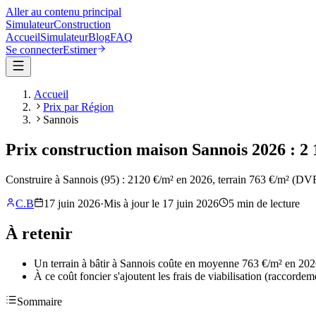
Aller au contenu principal
Simulateur
Construction
Accueil
Simulateur
Blog
FAQ
Se connecter
Estimer
Accueil
Prix par Région
Sannois
Prix construction maison Sannois 2026 : 2 
Construire à Sannois (95) : 2120 €/m² en 2026, terrain 763 €/m² (DV
C.B
17 juin 2026
·
Mis à jour le
17 juin 2026
5
min de lecture
À retenir
Un terrain à bâtir à Sannois coûte en moyenne 763 €/m² en 2026,
À ce coût foncier s'ajoutent les frais de viabilisation (raccorde
Sommaire