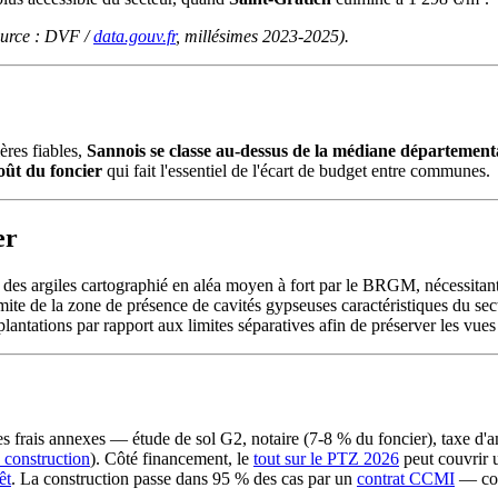
source : DVF /
data.gouv.fr
, millésimes 2023-2025).
res fiables,
Sannois se classe au-dessus de la médiane département
oût du foncier
qui fait l'essentiel de l'écart de budget entre communes.
er
nt des argiles cartographié en aléa moyen à fort par le BRGM, nécessita
imite de la zone de présence de cavités gypseuses caractéristiques du se
ntations par rapport aux limites séparatives afin de préserver les vues
 les frais annexes — étude de sol G2, notaire (7-8 % du foncier), tax
 construction
). Côté financement, le
tout sur le PTZ 2026
peut couvrir u
êt
. La construction passe dans 95 % des cas par un
contrat CCMI
— com