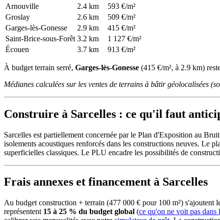
Arnouville
2.4 km
593 €/m²
Groslay
2.6 km
509 €/m²
Garges-lès-Gonesse
2.9 km
415 €/m²
Saint-Brice-sous-Forêt
3.2 km
1 127 €/m²
Écouen
3.7 km
913 €/m²
À budget terrain serré,
Garges-lès-Gonesse
(415 €/m², à 2.9 km) reste
Médianes calculées sur les ventes de terrains à bâtir géolocalisées (
Construire à Sarcelles : ce qu'il faut antici
Sarcelles est partiellement concernée par le Plan d'Exposition au Bruit
isolements acoustiques renforcés dans les constructions neuves. Le pl
superficielles classiques. Le PLU encadre les possibilités de constructi
Frais annexes et financement à Sarcelles
Au budget construction + terrain (477 000 € pour 100 m²) s'ajoutent
représentent
15 à 25 % du budget global
(
ce qu'on ne voit pas dans 