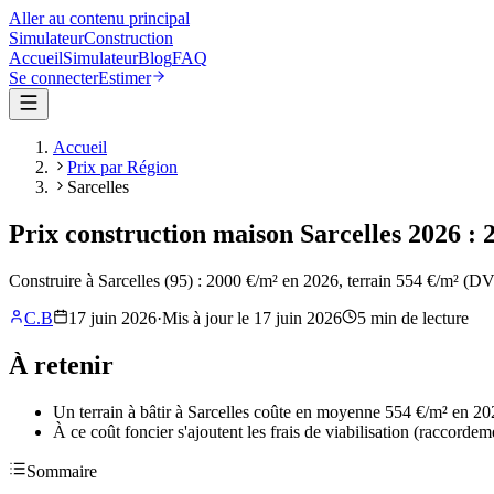
Aller au contenu principal
Simulateur
Construction
Accueil
Simulateur
Blog
FAQ
Se connecter
Estimer
Accueil
Prix par Région
Sarcelles
Prix construction maison Sarcelles 2026 : 2
Construire à Sarcelles (95) : 2000 €/m² en 2026, terrain 554 €/m² (D
C.B
17 juin 2026
·
Mis à jour le
17 juin 2026
5
min de lecture
À retenir
Un terrain à bâtir à Sarcelles coûte en moyenne 554 €/m² en 2026
À ce coût foncier s'ajoutent les frais de viabilisation (raccorde
Sommaire