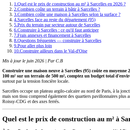
1
.
Quel est le prix de construction au m² à Sarcelles en 2026 ?
2
.
Combien coûte un terrain à bâtir à Sarcelles ?
3
.
Combien coûte une maison à Sarcelles selon la surface ?
4
.
Sarcelles face au reste du département (95)
5
.
Prix du terrain par secteur autour de Sarcelles
6
.
Construire à Sarcelles : ce qu'il faut anticiper
7
.
Frais annexes et financement à Sarcelles
8
.
Questions fréquentes — construire à Sarcelles
9
.
Pour aller plus loin
10
.
Construire ailleurs dans le Val-d'Oise
Mis à jour le juin 2026 | Par C.B
Construire une maison neuve à Sarcelles (95) coûte en moyenne 2
100 m² sur un terrain de 500 m², comptez un budget total d'envir
surtout par la tension foncière locale.
Sarcelles occupe un plateau argilo-calcaire au nord de Paris, à la jo
mais son tissu comprend également des quartiers pavillonnaires plus an
Roissy-CDG et des axes ferrés.
Quel est le prix de construction au m² à Sa