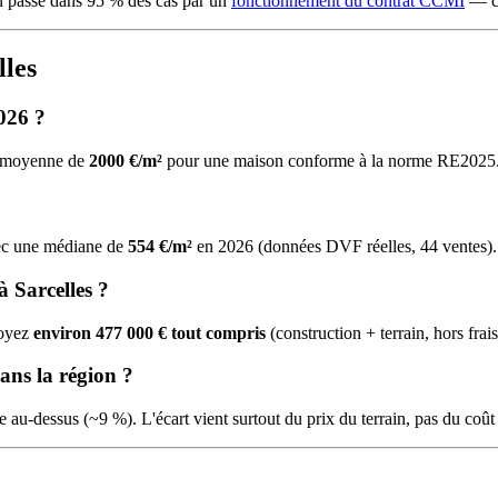
on passe dans 95 % des cas par un
fonctionnement du contrat CCMI
— co
lles
2026 ?
ne moyenne de
2000 €/m²
pour une maison conforme à la norme RE2025
avec une médiane de
554 €/m²
en 2026 (données DVF réelles, 44 ventes).
 Sarcelles ?
voyez
environ 477 000 € tout compris
(construction + terrain, hors frai
dans la région ?
 au-dessus (~9 %). L'écart vient surtout du prix du terrain, pas du coû