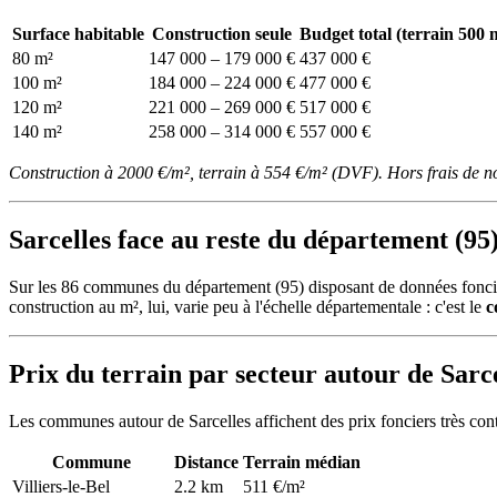
Surface habitable
Construction seule
Budget total (terrain 500 
80 m²
147 000 – 179 000 €
437 000 €
100 m²
184 000 – 224 000 €
477 000 €
120 m²
221 000 – 269 000 €
517 000 €
140 m²
258 000 – 314 000 €
557 000 €
Construction à 2000 €/m², terrain à 554 €/m² (DVF). Hors frais de n
Sarcelles face au reste du département (95
Sur les 86 communes du département (95) disposant de données fonciè
construction au m², lui, varie peu à l'échelle départementale : c'est le
c
Prix du terrain par secteur autour de Sarc
Les communes autour de Sarcelles affichent des prix fonciers très con
Commune
Distance
Terrain médian
Villiers-le-Bel
2.2 km
511 €/m²