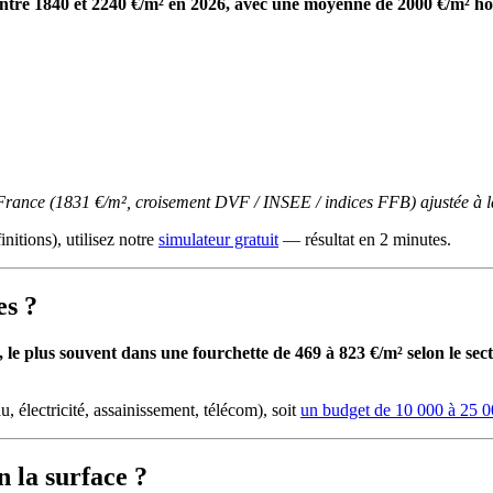
 entre 1840 et 2240 €/m² en 2026, avec une moyenne de 2000 €/m² ho
-France (1831 €/m², croisement DVF / INSEE / indices FFB) ajustée à la
initions), utilisez notre
simulateur gratuit
— résultat en 2 minutes.
es ?
le plus souvent dans une fourchette de 469 à 823 €/m² selon le secte
u, électricité, assainissement, télécom), soit
un budget de 10 000 à 25 0
 la surface ?