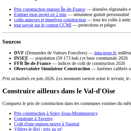
Prix construction maison Île-de-France
— données régionales et
Estimer mon projet en 2 min
— simulateur gratuit personnalisé
coûts annexes et imprévus construction
— tous les coûts à antic
tout savoir sur le contrat CCMI
— protections et pièges
Sources
DVF
(Demandes de Valeurs Foncières) —
data.gouv.fr
, millés
INSEE
— population (59 173 hab.) et base communale 2026
FFB Île-de-France
— indices de coût de construction 2026
Observatoire Simulateur Construction
— barèmes calibrés su
Prix actualisés en juin 2026. Les montants varient selon le terrain, le
Construire ailleurs dans le Val-d'Oise
Comparez le prix de construction dans les communes voisines du mê
Prix construction à Soisy-Sous-Montmorency
Construire à Taverny
Coût d'une maison neuve à Vaureal
Villiers-le-Bel : prix au m²