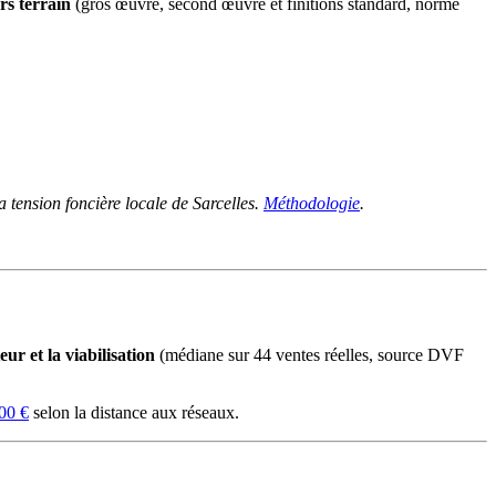
rs terrain
(gros œuvre, second œuvre et finitions standard, norme
 tension foncière locale de Sarcelles.
Méthodologie
.
ur et la viabilisation
(médiane sur 44 ventes réelles, source DVF
00 €
selon la distance aux réseaux.