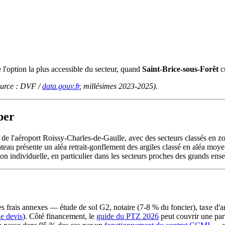
 l'option la plus accessible du secteur, quand
Saint-Brice-sous-Forêt
c
source : DVF /
data.gouv.fr
, millésimes 2023-2025).
per
 de l'aéroport Roissy-Charles-de-Gaulle, avec des secteurs classés en zo
ateau présente un aléa retrait-gonflement des argiles classé en aléa moy
on individuelle, en particulier dans les secteurs proches des grands ensem
 les frais annexes — étude de sol G2, notaire (7-8 % du foncier), tax
le devis
). Côté financement, le
guide du PTZ 2026
peut couvrir une part