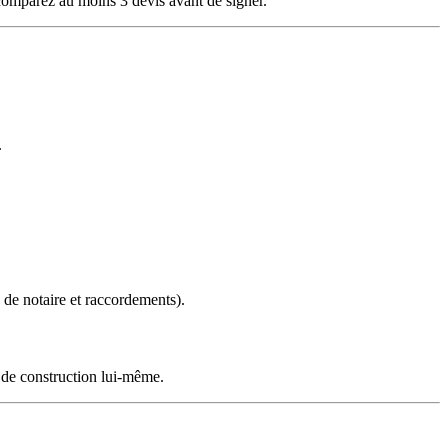
mparez au moins 3 devis avant de signer.
.
s de notaire et raccordements).
t de construction lui-même.