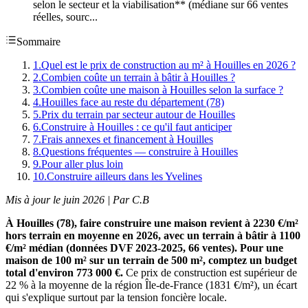
selon le secteur et la viabilisation** (médiane sur 66 ventes
réelles, sourc...
Sommaire
1
.
Quel est le prix de construction au m² à Houilles en 2026 ?
2
.
Combien coûte un terrain à bâtir à Houilles ?
3
.
Combien coûte une maison à Houilles selon la surface ?
4
.
Houilles face au reste du département (78)
5
.
Prix du terrain par secteur autour de Houilles
6
.
Construire à Houilles : ce qu'il faut anticiper
7
.
Frais annexes et financement à Houilles
8
.
Questions fréquentes — construire à Houilles
9
.
Pour aller plus loin
10
.
Construire ailleurs dans les Yvelines
Mis à jour le juin 2026 | Par C.B
À Houilles (78), faire construire une maison revient à 2230 €/m²
hors terrain en moyenne en 2026, avec un terrain à bâtir à 1100
€/m² médian (données DVF 2023-2025, 66 ventes). Pour une
maison de 100 m² sur un terrain de 500 m², comptez un budget
total d'environ 773 000 €.
Ce prix de construction est supérieur de
22 % à la moyenne de la région Île-de-France (1831 €/m²), un écart
qui s'explique surtout par la tension foncière locale.