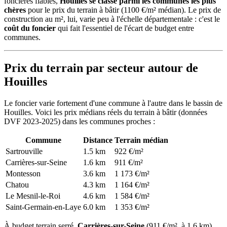
foncières fiables,
Houilles se classe parmi les communes les plus
chères
pour le prix du terrain à bâtir (1100 €/m² médian). Le prix de
construction au m², lui, varie peu à l'échelle départementale : c'est le
coût du foncier
qui fait l'essentiel de l'écart de budget entre
communes.
Prix du terrain par secteur autour de
Houilles
Le foncier varie fortement d'une commune à l'autre dans le bassin de
Houilles. Voici les prix médians réels du terrain à bâtir (données
DVF 2023-2025) dans les communes proches :
Commune
Distance
Terrain médian
Sartrouville
1.5 km
922 €/m²
Carrières-sur-Seine
1.6 km
911 €/m²
Montesson
3.6 km
1 173 €/m²
Chatou
4.3 km
1 164 €/m²
Le Mesnil-le-Roi
4.6 km
1 584 €/m²
Saint-Germain-en-Laye
6.0 km
1 353 €/m²
À budget terrain serré,
Carrières-sur-Seine
(911 €/m², à 1.6 km)