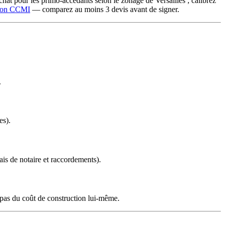
chat pour les primo-accédants selon le zonage de Versailles ; calibrez
tion CCMI
— comparez au moins 3 devis avant de signer.
.
es).
rais de notaire et raccordements).
, pas du coût de construction lui-même.