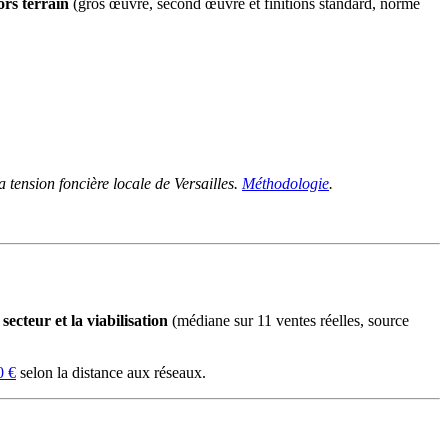
ors terrain
(gros œuvre, second œuvre et finitions standard, norme
tension foncière locale de Versailles.
Méthodologie
.
ecteur et la viabilisation
(médiane sur 11 ventes réelles, source
0 €
selon la distance aux réseaux.