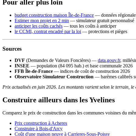
Pour aller plus loin
budget construction maison Île-de-France
— données régionales
Estimer mon projet en 2 min
— simulateur gratuit personnalisé
anticiper les coûts cachés
— tous les coûts à anticiper
le CCMI, contrat encadré par la loi
— protections et pièges
Sources
DVF
(Demandes de Valeurs Foncières) —
data.gouv.fr
, millés
INSEE
— population (84 095 hab.) et base communale 2026
FFB Île-de-France
— indices de coût de construction 2026
Observatoire Simulateur Construction
— barèmes calibrés su
Prix actualisés en juin 2026. Les montants varient selon le terrain, le
Construire ailleurs dans les Yvelines
Comparez le prix de construction dans les communes voisines du mê
Prix construction à Acheres
Construire à Bois-d'Arcy
Coût d'une maison neuve à Carrieres-Sous-Poissy