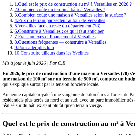
1
.
Quel est le prix de construction au m² à Versailles en 2026 ?
2
.
Combien coûte un terrain à bâtir à Versailles ?
3
.
Combien coûte une maison à Versailles selon la surface ?
4
.
Prix du terrain par secteur autour de Versailles
5
.
Versailles face au reste du département (78)
6
.
Construire à Versailles : ce qu'il faut anticiper
7
.
Frais annexes et financement à Versailles
8
.
Questions fréquentes — construire à Versailles
9
.
Pour aller plus loin
10
.
Construire ailleurs dans les Yvelines
Mis à jour le juin 2026 | Par C.B
En 2026, le prix de construction d'une maison à Versailles (78) s
une maison de 100 m² sur un terrain de 500 m², comptez un budge
qui s'explique surtout par la tension foncière locale.
Ancienne capitale royale à une vingtaine de kilomètres à l'ouest de Par
résidentiels plus aérés au nord et au sud, avec un parc immobilier très d
réalisé sur du bâti existant plutôt qu'en terrain vierge.
Quel est le prix de construction au m² à Ver