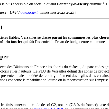
n la plus accessible du secteur, quand
Fontenay-le-Fleury
culmine à 1 
source : DVF /
data.gouv.fr
, millésimes 2023-2025).
)
ières fiables,
Versailles se classe parmi les communes les plus chère
oût du foncier
qui fait l'essentiel de l'écart de budget entre communes.
iper
chitecte des Bâtiments de France : les abords du château, du parc et de
 coloris et les hauteurs. Le PLU de Versailles définit des zones de protect
u, présente un aléa modéré de retrait-gonflement des argiles dans certai
ations concerne la réhabilitation lourde ou la reconstruction sur l'emprise
nt les frais annexes — étude de sol G2, notaire (7-8 % du foncier), t