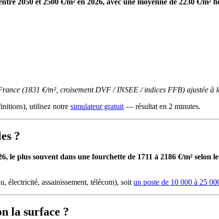
t entre 2050 et 2500 €/m² en 2026, avec une moyenne de 2230 €/m² h
-France (1831 €/m², croisement DVF / INSEE / indices FFB) ajustée à la 
initions), utilisez notre
simulateur gratuit
— résultat en 2 minutes.
les ?
, le plus souvent dans une fourchette de 1711 à 2186 €/m² selon le s
u, électricité, assainissement, télécom), soit
un poste de 10 000 à 25 00
n la surface ?