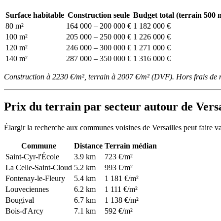
Surface habitable
Construction seule
Budget total (terrain 500 
80 m²
164 000 – 200 000 €
1 182 000 €
100 m²
205 000 – 250 000 €
1 226 000 €
120 m²
246 000 – 300 000 €
1 271 000 €
140 m²
287 000 – 350 000 €
1 316 000 €
Construction à 2230 €/m², terrain à 2007 €/m² (DVF). Hors frais de 
Prix du terrain par secteur autour de Versa
Élargir la recherche aux communes voisines de Versailles peut faire v
Commune
Distance
Terrain médian
Saint-Cyr-l'École
3.9 km
723 €/m²
La Celle-Saint-Cloud
5.2 km
993 €/m²
Fontenay-le-Fleury
5.4 km
1 181 €/m²
Louveciennes
6.2 km
1 111 €/m²
Bougival
6.7 km
1 138 €/m²
Bois-d'Arcy
7.1 km
592 €/m²