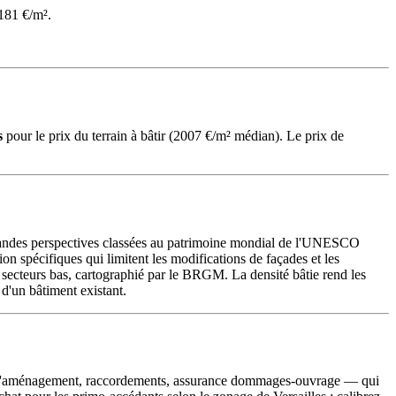
181 €/m².
s
pour le prix du terrain à bâtir (2007 €/m² médian). Le prix de
s grandes perspectives classées au patrimoine mondial de l'UNESCO
ion spécifiques qui limitent les modifications de façades et les
ns secteurs bas, cartographié par le BRGM. La densité bâtie rend les
 d'un bâtiment existant.
axe d'aménagement, raccordements, assurance dommages-ouvrage — qui