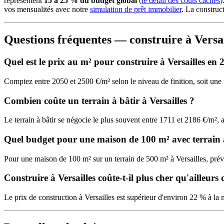
représentent
15 à 25 % du budget global
(
le détail des coûts cachés
)
vos mensualités avec notre
simulation de prêt immobilier
. La construc
Questions fréquentes — construire à Versai
Quel est le prix au m² pour construire à Versailles en 
Comptez entre 2050 et 2500 €/m² selon le niveau de finition, soit u
Combien coûte un terrain à bâtir à Versailles ?
Le terrain à bâtir se négocie le plus souvent entre 1711 et 2186 €/m²
Quel budget pour une maison de 100 m² avec terrain à
Pour une maison de 100 m² sur un terrain de 500 m² à Versailles, pr
Construire à Versailles coûte-t-il plus cher qu'ailleurs
Le prix de construction à Versailles est supérieur d'environ 22 % à la