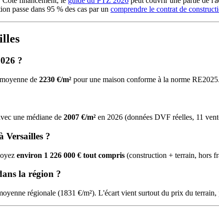
. Côté financement, le
guide du PTZ 2026
peut couvrir une partie de l'a
tion passe dans 95 % des cas par un
comprendre le contrat de construc
lles
2026 ?
ne moyenne de
2230 €/m²
pour une maison conforme à la norme RE2025
, avec une médiane de
2007 €/m²
en 2026 (données DVF réelles, 11 vent
 Versailles ?
évoyez
environ 1 226 000 € tout compris
(construction + terrain, hors f
 dans la région ?
 moyenne régionale (1831 €/m²). L'écart vient surtout du prix du terrain