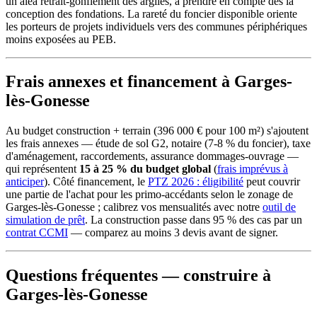
un aléa retrait-gonflement des argiles, à prendre en compte dès la
conception des fondations. La rareté du foncier disponible oriente
les porteurs de projets individuels vers des communes périphériques
moins exposées au PEB.
Frais annexes et financement à Garges-
lès-Gonesse
Au budget construction + terrain (396 000 € pour 100 m²) s'ajoutent
les frais annexes — étude de sol G2, notaire (7-8 % du foncier), taxe
d'aménagement, raccordements, assurance dommages-ouvrage —
qui représentent
15 à 25 % du budget global
(
frais imprévus à
anticiper
). Côté financement, le
PTZ 2026 : éligibilité
peut couvrir
une partie de l'achat pour les primo-accédants selon le zonage de
Garges-lès-Gonesse ; calibrez vos mensualités avec notre
outil de
simulation de prêt
. La construction passe dans 95 % des cas par un
contrat CCMI
— comparez au moins 3 devis avant de signer.
Questions fréquentes — construire à
Garges-lès-Gonesse