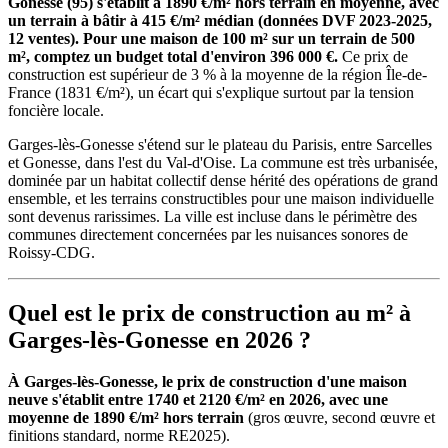
Gonesse (95) s'établit à 1890 €/m² hors terrain en moyenne, avec
un terrain à bâtir à 415 €/m² médian (données DVF 2023-2025,
12 ventes). Pour une maison de 100 m² sur un terrain de 500
m², comptez un budget total d'environ 396 000 €.
Ce prix de
construction est supérieur de 3 % à la moyenne de la région Île-de-
France (1831 €/m²), un écart qui s'explique surtout par la tension
foncière locale.
Garges-lès-Gonesse s'étend sur le plateau du Parisis, entre Sarcelles
et Gonesse, dans l'est du Val-d'Oise. La commune est très urbanisée,
dominée par un habitat collectif dense hérité des opérations de grand
ensemble, et les terrains constructibles pour une maison individuelle
sont devenus rarissimes. La ville est incluse dans le périmètre des
communes directement concernées par les nuisances sonores de
Roissy-CDG.
Quel est le prix de construction au m² à
Garges-lès-Gonesse en 2026 ?
À Garges-lès-Gonesse, le prix de construction d'une maison
neuve s'établit entre 1740 et 2120 €/m² en 2026, avec une
moyenne de 1890 €/m² hors terrain
(gros œuvre, second œuvre et
finitions standard, norme RE2025).