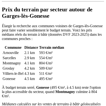
Prix du terrain par secteur autour de
Garges-lès-Gonesse
Élargir la recherche aux communes voisines de Garges-lès-Gonesse
peut faire varier sensiblement le budget terrain. Voici les prix
médians réels du terrain à bâtir (données DVF 2023-2025) dans les
communes proches :
Commune
Distance
Terrain médian
Arnouville
2.1 km
593 €/m²
Sarcelles
2.9 km
554 €/m²
Montmagny
4.1 km
804 €/m²
Groslay
4.2 km
509 €/m²
Villiers-le-Bel
4.3 km
511 €/m²
Gonesse
4.5 km
495 €/m²
À budget terrain serré,
Gonesse
(495 €/m², à 4.5 km) reste l'option
la plus accessible du secteur, quand
Montmagny
culmine à 804
€/m².
Médianes calculées sur les ventes de terrains à bâtir géolocalisées