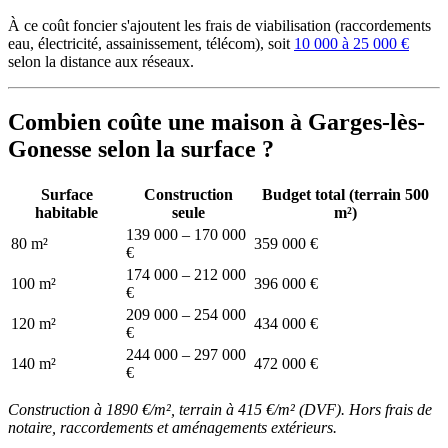
À ce coût foncier s'ajoutent les frais de viabilisation (raccordements
eau, électricité, assainissement, télécom), soit
10 000 à 25 000 €
selon la distance aux réseaux.
Combien coûte une maison à Garges-lès-
Gonesse selon la surface ?
Surface
Construction
Budget total (terrain 500
habitable
seule
m²)
139 000 – 170 000
80 m²
359 000 €
€
174 000 – 212 000
100 m²
396 000 €
€
209 000 – 254 000
120 m²
434 000 €
€
244 000 – 297 000
140 m²
472 000 €
€
Construction à 1890 €/m², terrain à 415 €/m² (DVF). Hors frais de
notaire, raccordements et aménagements extérieurs.