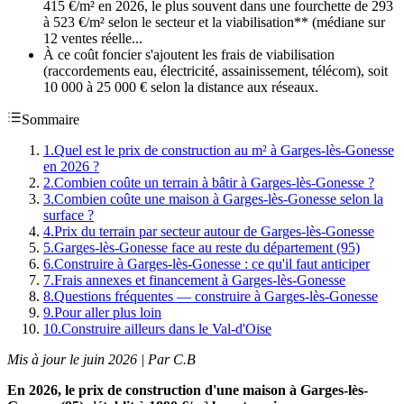
415 €/m² en 2026, le plus souvent dans une fourchette de 293
à 523 €/m² selon le secteur et la viabilisation** (médiane sur
12 ventes réelle...
À ce coût foncier s'ajoutent les frais de viabilisation
(raccordements eau, électricité, assainissement, télécom), soit
10 000 à 25 000 € selon la distance aux réseaux.
Sommaire
1
.
Quel est le prix de construction au m² à Garges-lès-Gonesse
en 2026 ?
2
.
Combien coûte un terrain à bâtir à Garges-lès-Gonesse ?
3
.
Combien coûte une maison à Garges-lès-Gonesse selon la
surface ?
4
.
Prix du terrain par secteur autour de Garges-lès-Gonesse
5
.
Garges-lès-Gonesse face au reste du département (95)
6
.
Construire à Garges-lès-Gonesse : ce qu'il faut anticiper
7
.
Frais annexes et financement à Garges-lès-Gonesse
8
.
Questions fréquentes — construire à Garges-lès-Gonesse
9
.
Pour aller plus loin
10
.
Construire ailleurs dans le Val-d'Oise
Mis à jour le juin 2026 | Par C.B
En 2026, le prix de construction d'une maison à Garges-lès-