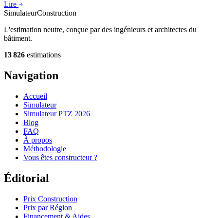
Lire
Simulateur
Construction
L'estimation neutre, conçue par des ingénieurs et architectes du
bâtiment.
13 826
estimations
Navigation
Accueil
Simulateur
Simulateur PTZ 2026
Blog
FAQ
À propos
Méthodologie
Vous êtes constructeur ?
Éditorial
Prix Construction
Prix par Région
Financement & Aides