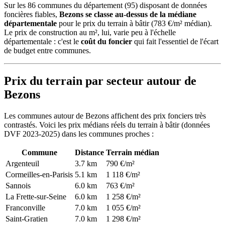
Sur les 86 communes du département (95) disposant de données
foncières fiables,
Bezons se classe au-dessus de la médiane
départementale
pour le prix du terrain à bâtir (783 €/m² médian).
Le prix de construction au m², lui, varie peu à l'échelle
départementale : c'est le
coût du foncier
qui fait l'essentiel de l'écart
de budget entre communes.
Prix du terrain par secteur autour de
Bezons
Les communes autour de Bezons affichent des prix fonciers très
contrastés. Voici les prix médians réels du terrain à bâtir (données
DVF 2023-2025) dans les communes proches :
Commune
Distance
Terrain médian
Argenteuil
3.7 km
790 €/m²
Cormeilles-en-Parisis
5.1 km
1 118 €/m²
Sannois
6.0 km
763 €/m²
La Frette-sur-Seine
6.0 km
1 258 €/m²
Franconville
7.0 km
1 055 €/m²
Saint-Gratien
7.0 km
1 298 €/m²