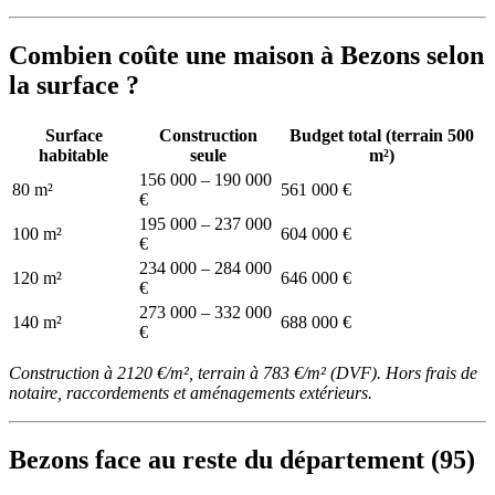
Combien coûte une maison à Bezons selon
la surface ?
Surface
Construction
Budget total (terrain 500
habitable
seule
m²)
156 000 – 190 000
80 m²
561 000 €
€
195 000 – 237 000
100 m²
604 000 €
€
234 000 – 284 000
120 m²
646 000 €
€
273 000 – 332 000
140 m²
688 000 €
€
Construction à 2120 €/m², terrain à 783 €/m² (DVF). Hors frais de
notaire, raccordements et aménagements extérieurs.
Bezons face au reste du département (95)