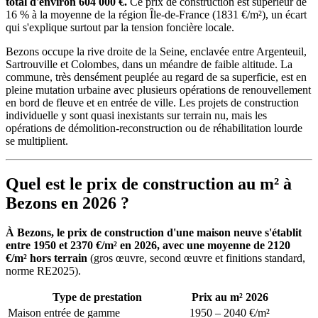
total d'environ 604 000 €.
Ce prix de construction est supérieur de
16 % à la moyenne de la région Île-de-France (1831 €/m²), un écart
qui s'explique surtout par la tension foncière locale.
Bezons occupe la rive droite de la Seine, enclavée entre Argenteuil,
Sartrouville et Colombes, dans un méandre de faible altitude. La
commune, très densément peuplée au regard de sa superficie, est en
pleine mutation urbaine avec plusieurs opérations de renouvellement
en bord de fleuve et en entrée de ville. Les projets de construction
individuelle y sont quasi inexistants sur terrain nu, mais les
opérations de démolition-reconstruction ou de réhabilitation lourde
se multiplient.
Quel est le prix de construction au m² à
Bezons en 2026 ?
À Bezons, le prix de construction d'une maison neuve s'établit
entre 1950 et 2370 €/m² en 2026, avec une moyenne de 2120
€/m² hors terrain
(gros œuvre, second œuvre et finitions standard,
norme RE2025).
Type de prestation
Prix au m² 2026
Maison entrée de gamme
1950 – 2040 €/m²