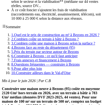
selon le secteur et la viabilisation** (médiane sur 44 ventes
réelles, source DV...
À ce coût foncier s'ajoutent les frais de viabilisation
(raccordements eau, électricité, assainissement, télécom), soit
10 000 à 25 000 € selon la distance aux réseaux.
Sommaire
1
.
Quel est le prix de construction au m² à Bezons en 2026 ?
2
.
Combien coûte un terrain à bâtir à Bezons ?
3
.
Combien coûte une maison à Bezons selon la surface ?
4
.
Bezons face au reste du département (95)
5
.
Prix du terrain par secteur autour de Bezons
6
.
Construire à Bezons : ce qu'il faut anticiper
7
.
Frais annexes et financement à Bezons
8
.
Questions fréquentes — construire à Bezons
9
.
Pour aller plus loin
10
.
Construire ailleurs dans le Val-d'Oise
Mis à jour le juin 2026 | Par C.B
Construire une maison neuve à Bezons (95) coûte en moyenne
2120 €/m² hors terrain en 2026, avec un terrain à bâtir à 783
€/m² médian (données DVF 2023-2025, 44 ventes). Pour une
maison de 100 m² sur un terrain de 500 m², comptez un budget