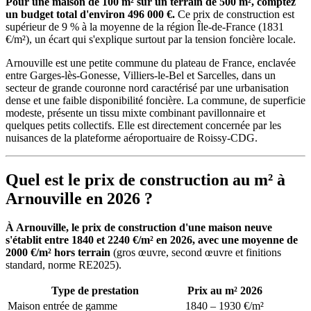
Pour une maison de 100 m² sur un terrain de 500 m², comptez
un budget total d'environ 496 000 €.
Ce prix de construction est
supérieur de 9 % à la moyenne de la région Île-de-France (1831
€/m²), un écart qui s'explique surtout par la tension foncière locale.
Arnouville est une petite commune du plateau de France, enclavée
entre Garges-lès-Gonesse, Villiers-le-Bel et Sarcelles, dans un
secteur de grande couronne nord caractérisé par une urbanisation
dense et une faible disponibilité foncière. La commune, de superficie
modeste, présente un tissu mixte combinant pavillonnaire et
quelques petits collectifs. Elle est directement concernée par les
nuisances de la plateforme aéroportuaire de Roissy-CDG.
Quel est le prix de construction au m² à
Arnouville en 2026 ?
À Arnouville, le prix de construction d'une maison neuve
s'établit entre 1840 et 2240 €/m² en 2026, avec une moyenne de
2000 €/m² hors terrain
(gros œuvre, second œuvre et finitions
standard, norme RE2025).
Type de prestation
Prix au m² 2026
Maison entrée de gamme
1840 – 1930 €/m²