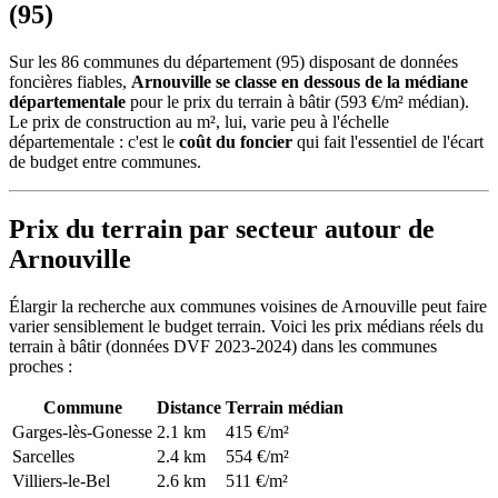
(95)
Sur les 86 communes du département (95) disposant de données
foncières fiables,
Arnouville se classe en dessous de la médiane
départementale
pour le prix du terrain à bâtir (593 €/m² médian).
Le prix de construction au m², lui, varie peu à l'échelle
départementale : c'est le
coût du foncier
qui fait l'essentiel de l'écart
de budget entre communes.
Prix du terrain par secteur autour de
Arnouville
Élargir la recherche aux communes voisines de Arnouville peut faire
varier sensiblement le budget terrain. Voici les prix médians réels du
terrain à bâtir (données DVF 2023-2024) dans les communes
proches :
Commune
Distance
Terrain médian
Garges-lès-Gonesse
2.1 km
415 €/m²
Sarcelles
2.4 km
554 €/m²
Villiers-le-Bel
2.6 km
511 €/m²