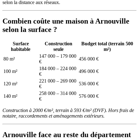
selon la distance aux réseaux.
Combien coûte une maison à Arnouville
selon la surface ?
Surface
Construction
Budget total (terrain 500
habitable
seule
m²)
147 000 – 179 000
80 m²
456 000 €
€
184 000 – 224 000
100 m²
496 000 €
€
221 000 – 269 000
120 m²
536 000 €
€
258 000 – 314 000
140 m²
576 000 €
€
Construction à 2000 €/m², terrain à 593 €/m² (DVF). Hors frais de
notaire, raccordements et aménagements extérieurs.
Arnouville face au reste du département