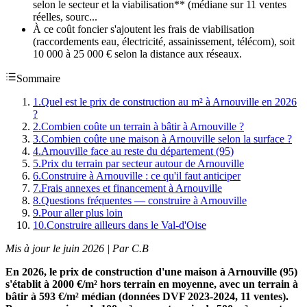
selon le secteur et la viabilisation** (médiane sur 11 ventes
réelles, sourc...
À ce coût foncier s'ajoutent les frais de viabilisation
(raccordements eau, électricité, assainissement, télécom), soit
10 000 à 25 000 € selon la distance aux réseaux.
Sommaire
1
.
Quel est le prix de construction au m² à Arnouville en 2026
?
2
.
Combien coûte un terrain à bâtir à Arnouville ?
3
.
Combien coûte une maison à Arnouville selon la surface ?
4
.
Arnouville face au reste du département (95)
5
.
Prix du terrain par secteur autour de Arnouville
6
.
Construire à Arnouville : ce qu'il faut anticiper
7
.
Frais annexes et financement à Arnouville
8
.
Questions fréquentes — construire à Arnouville
9
.
Pour aller plus loin
10
.
Construire ailleurs dans le Val-d'Oise
Mis à jour le juin 2026 | Par C.B
En 2026, le prix de construction d'une maison à Arnouville (95)
s'établit à 2000 €/m² hors terrain en moyenne, avec un terrain à
bâtir à 593 €/m² médian (données DVF 2023-2024, 11 ventes).