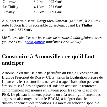
Gonesse
3.2 km
495 €/m²
Le Thillay
4.1 km
731 €/m²
Groslay
4.8 km
509 €/m²
À budget terrain serré,
Garges-lès-Gonesse
(415 €/m², à 2.1 km)
reste l'option la plus accessible du secteur, quand
Le Thillay
culmine à 731 €/m².
Médianes calculées sur les ventes de terrains à bâtir géolocalisées
(source : DVF /
data.gouv.fr
, millésimes 2023-2024).
Construire à Arnouville : ce qu'il faut
anticiper
Arnouville est incluse dans le périmètre du Plan d'Exposition au
Bruit de l'aéroport de Roissy-CDG : selon la localisation précise de
la parcelle, les constructions neuves à usage d'habitation peuvent
être soumises à des obligations d'isolation acoustique renforcée
conformément aux normes en vigueur pour les zones C et D du
PEB. Le plateau limoneux présente un aléa retrait-gonflement des
argiles en aléa moyen selon le BRGM, à intégrer dans le
dimensionnement des fondations. La rareté du foncier disponible