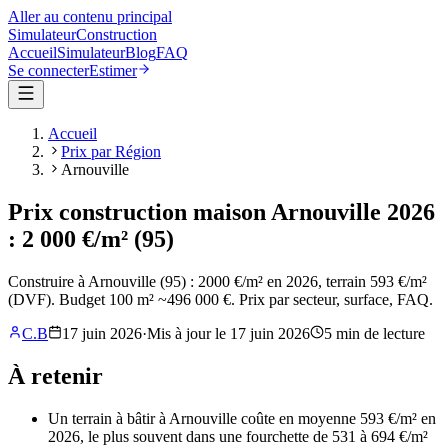
Aller au contenu principal
Simulateur
Construction
Accueil
Simulateur
Blog
FAQ
Se connecter
Estimer
Accueil
Prix par Région
Arnouville
Prix construction maison Arnouville 2026
: 2 000 €/m² (95)
Construire à Arnouville (95) : 2000 €/m² en 2026, terrain 593 €/m²
(DVF). Budget 100 m² ~496 000 €. Prix par secteur, surface, FAQ.
C.B
17 juin 2026
·
Mis à jour le
17 juin 2026
5
min de lecture
À retenir
Un terrain à bâtir à Arnouville coûte en moyenne 593 €/m² en
2026, le plus souvent dans une fourchette de 531 à 694 €/m²